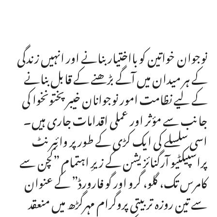
نوجوان خواتین کو بااختیار بنانے اور انہیں زندگی
کے ہر میدان میں آگے بڑھنے کے قابل بنانے
کے لیے نظامت امور نوجوانان خیبرپختونخوا کی
جانب سے مؤثر اور عملی اقدامات جاری ہیں۔
اسی سلسلے کی ایک کڑی کے طور پر وائبرنٹ
پراسپیکٹیو آرگنائزیشن کے زیرِ اہتمام ”کچن سے
کامرس تک، گلو، گرو اور گو فارورڈ” کے عنوان
سے تین روزہ تربیتی پروگرام مہرگڑھ میں منعقد