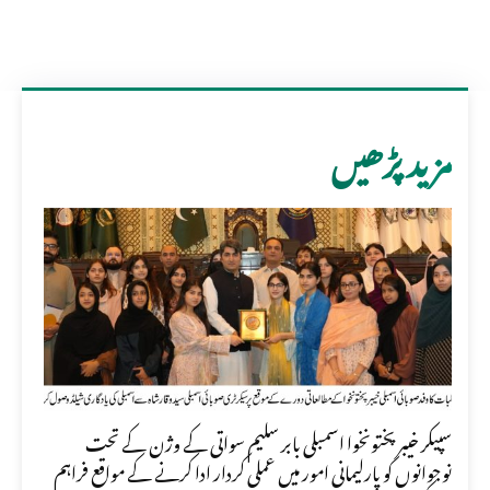
مزید پڑھیں
سپیکر خیبر پختونخوا اسمبلی بابر سلیم سواتی کے وژن کے تحت
نوجوانوں کو پارلیمانی امور میں عملی کردار ادا کرنے کے مواقع فراہم