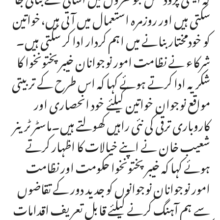
سکتی ہیں اور روزمرہ استعمال میں آتی ہیں،خواتین
کو خودمختار بنانے میں اہم کردار ادا کر سکتی ہیں۔
شرکاء نے نظامت امور نوجوانان خیبرپختونخوا کا
شکریہ ادا کرتے ہوئے کہا کہ اس طرح کے تربیتی
مواقع نوجوان خواتین کیلئے خود انحصاری اور
کاروباری ترقی کی نئی راہیں کھولتے ہیں۔ماسٹر ٹرینر
شعیب خان نے اپنے خیالات کا اظہار کرتے
ہوئے کہا کہ خیبرپختونخوا حکومت اور نظامت
امور نوجوانان نوجوانوں کو جدید دور کے تقاضوں
سے ہم آہنگ کرنے کیلئے قابلِ تعریف اقدامات