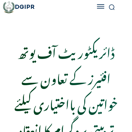
DGIPR
ڈائریکٹوریٹ آف یوتھ
افئیرز کے تعاون سے
خواتین کی بااختیاری کیلئے
تربیتی پروگرام کا انعقاد