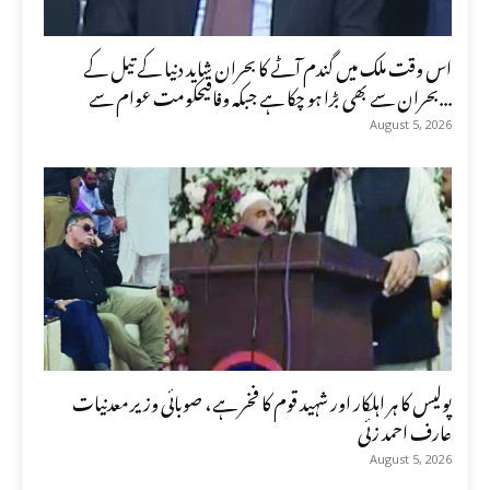
اس وقت ملک میں گندم آٹے کا بحران شاید دنیا کے تیل کے
بحران سے بھی بڑا ہو چکا ہے جبکہ وفاقیحکومت عوام سے...
August 5, 2026
پولیس کا ہر اہلکار اور شہید قوم کا فخر ہے، صوبائی وزیر معدنیات
عارف احمد زئی
August 5, 2026