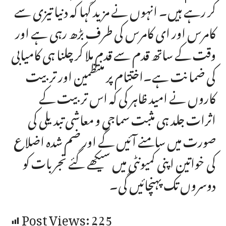
کر رہے ہیں۔ انہوں نے مزید کہا کہ دنیا تیزی سے
کامرس اور ای کامرس کی طرف بڑھ رہی ہے اور
وقت کے ساتھ قدم سے قدم ملا کر چلنا ہی کامیابی
کی ضمانت ہے۔اختتام پر منتظمین اور تربیت
کاروں نے امید ظاہر کی کہ اس تربیت کے
اثرات جلد ہی مثبت سماجی و معاشی تبدیلی کی
صورت میں سامنے آئیں گے اور ضم شدہ اضلاع
کی خواتین اپنی کمیونٹی میں سیکھے گئے تجربات کو
دوسروں تک پہنچائیں گی۔
Post Views:
225