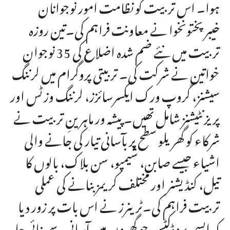
ہوا۔ اس تربیت کو نظامت امور نوجوانان
خیبرپختونخوا نے معاونت فراہم کی۔تین روزہ
تربیت میں نئے ضم شدہ اضلاع کی 35 نوجوان
خواتین نے شرکت کی۔ تربیتی پروگرام میں لرننگ
سیشنز، گروپ ورک ایکسرسائزز، لرننگ وزٹس اور
پریزنٹیشنز شامل تھیں۔ پیشہ ور ماہرینِ تربیت نے
شرکاء کو گھریلو سطح پر بآسانی تیار کی جانے والی
اشیاء جیسے صابن، شیمپو، سن بلاک، بالوں کا
تیل، کنڈیشنر اور مختلف کریمز بنانے کی عملی
تربیت فراہم کی۔ٹرینرز نے اس بات پر زور دیا
کہ ایسی پروڈکٹس جو گھروں میں آسانی سے بنائی جا