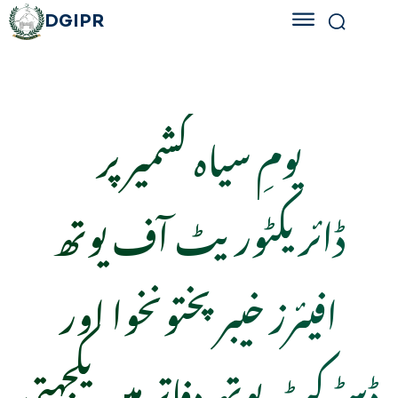
DGIPR
یومِ سیاہ کشمیر پر
ڈائریکٹوریٹ آف یوتھ
افیئرز خیبر پختونخوا اور
ڈسٹرکٹ یوتھ دفاتر میں یکجہتی