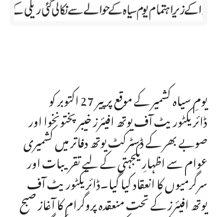
یومِ سیاہ کشمیر کے موقع پر پیر 27 اکتوبر کو
ڈائریکٹوریٹ آف یوتھ افیئرز خیبر پختونخوا اور
صوبے بھر کے ڈسٹرکٹ یوتھ دفاتر میں کشمیری
عوام سے اظہارِ یکجہتی کے لیے تقریبات اور
سرگرمیوں کا انعقاد کیا گیا۔ڈائریکٹوریٹ آف
یوتھ افیئرز کے تحت منعقدہ پروگرام کا آغاز صبح