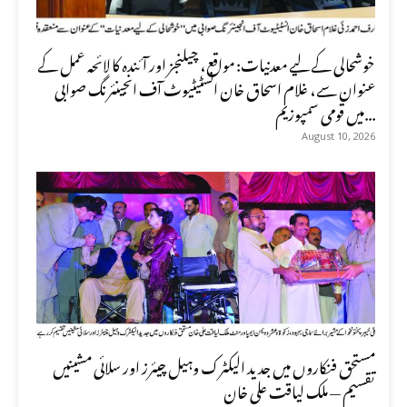
خوشحالی کے لیے معدنیات: مواقع، چیلنجز اور آئندہ کا لائحہ عمل کے
عنوان سے، غلام اسحاق خان انسٹیٹیوٹ آف انجینئرنگ صوابی
میں قومی سمپوزیم...
August 10, 2026
مستحق فنکاروں میں جدید الیکٹرک وہیل چیئرز اور سلائی مشینیں
تقسیم — ملک لیاقت علی خان