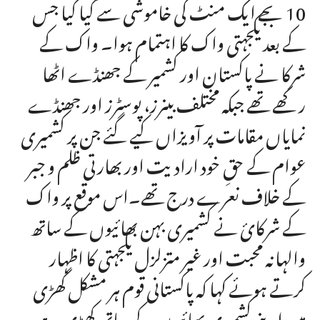
10 بجے ایک منٹ کی خاموشی سے کیا گیا جس
کے بعد یکجہتی واک کا اہتمام ہوا۔ واک کے
شرکا نے پاکستان اور کشمیر کے جھنڈے اٹھا
رکھے تھے جبکہ مختلف بینرز، پوسٹرز اور جھنڈے
نمایاں مقامات پر آویزاں کیے گئے جن پر کشمیری
عوام کے حقِ خود ارادیت اور بھارتی ظلم و جبر
کے خلاف نعرے درج تھے۔اس موقع پر واک
کے شرکائ نے کشمیری بہن بھائیوں کے ساتھ
والہانہ محبت اور غیر متزلزل یکجہتی کا اظہار
کرتے ہوئے کہا کہ پاکستانی قوم ہر مشکل گھڑی
میں اپنے کشمیری بھائیوں کے ساتھ کھڑی ہے