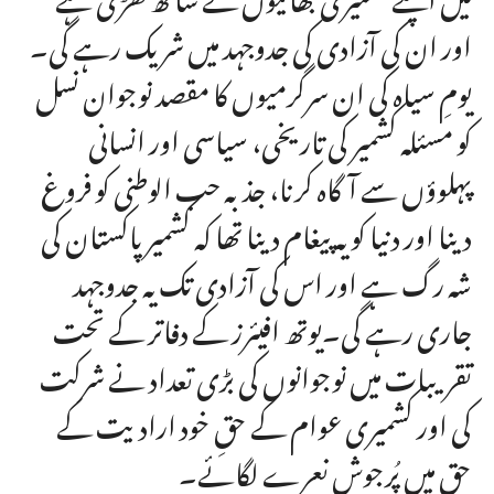
اور ان کی آزادی کی جدوجہد میں شریک رہے گی۔
یومِ سیاہ کی ان سرگرمیوں کا مقصد نوجوان نسل
کو مسئلہ کشمیر کی تاریخی، سیاسی اور انسانی
پہلوؤں سے آگاہ کرنا، جذبہ حب الوطنی کو فروغ
دینا اور دنیا کو یہ پیغام دینا تھا کہ کشمیر پاکستان کی
شہ رگ ہے اور اس کی آزادی تک یہ جدوجہد
جاری رہے گی۔یوتھ افیئرز کے دفاتر کے تحت
تقریبات میں نوجوانوں کی بڑی تعداد نے شرکت
کی اور کشمیری عوام کے حقِ خود ارادیت کے
حق میں پُرجوش نعرے لگائے۔