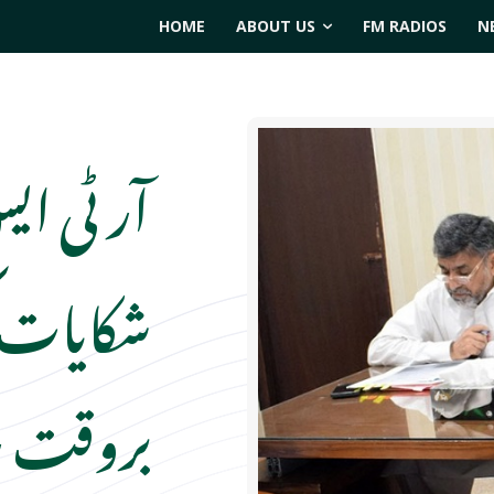
HOME
ABOUT US
FM RADIOS
N
آر ٹی ای
شکایات 
بروقت ر