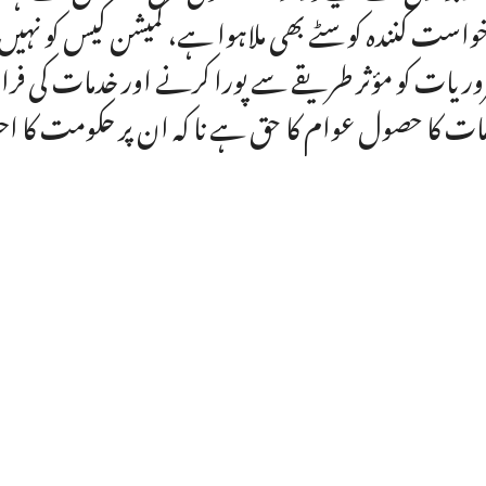
واست کنندہ کو سٹے بھی ملاہوا ہے، کمیشن کیس کو نہ
ریات کو مؤثر طریقے سے پورا کرنے اور خدمات کی فراہمی
ات کا حصول عوام کا حق ہے نا کہ ان پر حکومت کا 