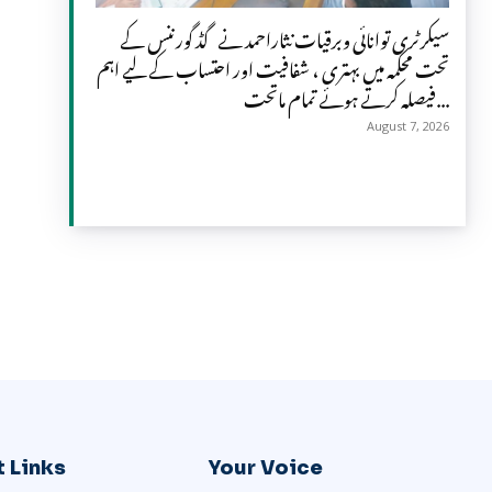
سیکرٹری توانائی وبرقیات نثاراحمد نے گڈ گورننس کے
تحت محکمہ میں بہتری ، شفافیت اور احتساب کے لیے اہم
فیصلہ کرتے ہوئے تمام ماتحت...
August 7, 2026
 Links
Your Voice