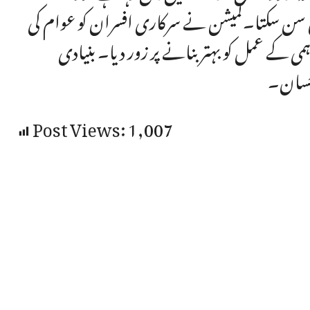
یں سن سکتا۔کمیشن نے سرکاری افسران کو عوام کی
 کے عمل کو بہتر بنانے پر زور دیا۔ بنیادی
احسان۔
Post Views:
1,007