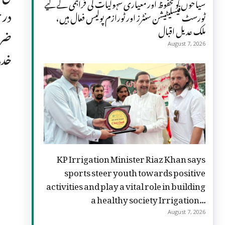
سیاحوں کو محفوظ اور معیاری سہولیات کی فراہمی کے لیے
درخ
ٹورسٹ فیسلیٹیشن سنٹرز اور ٹورازم پولیس فعال ہیں،
ملک عدیل اقبال
ضرو
August 7, 2026
خدم
KP Irrigation Minister Riaz Khan says
sports steer youth towards positive
activities and play a vital role in building
a healthy society Irrigation...
August 7, 2026