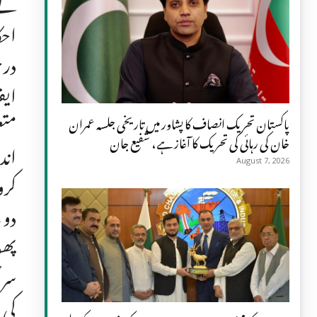
کے 
احک
درخ
ایف
متع
پاکستان تحریک انصاف کا پشاور میں تاریخی جلسہ عمران
خان کی رہائی کی تحریک کا آغاز ہے، شفیع جان
اند
August 7, 2026
کرو
دو 
پھو
سرٹ
کی 