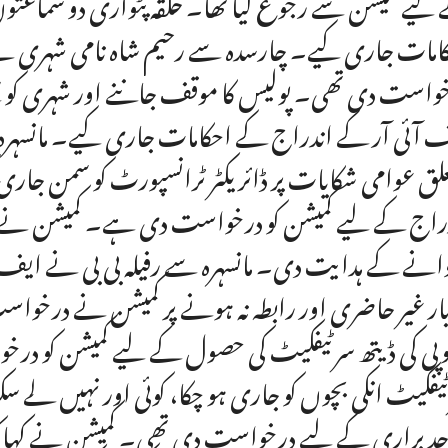
لیے کمیشن سے رجوع کیا تھا۔ حلقہ پٹواری دو سماعتوں
امات جاری کیے۔ چارسدہ سے رحیم شاہ نامی شہری نے
واست دی تھی۔ پولیس کا موقف جاننے اور شہری کو سننے
 آئی آر کے اندراج کے احکامات جاری کیے۔ مانسہرہ 
لق عوامی شکایات پر ڈائریکٹر ٹرانسپورٹ کو سمن جاری
راج کے لیے کمیشن کو درخواست دی ہے۔ کمیشن نے ڈی 
انے کے ہدایت دی۔ مانسہرہ سے رفیلہ بی بی نے ای
بار غیر حاضری اور رابطہ نہ ہونے پر کمیشن نے درخو
پی کی ڈیتھ سرٹیفکیٹ کی حصول کے لیے کمیشن کو درخو
یفکیٹ انکی بچوں کو جاری ہو چکا، کوئی اور نہیں لے 
حد براری کے لیے درخواست دی تھی۔ کمیشن نے کہا کہ