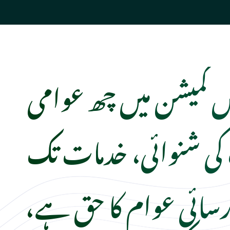
س کمیشن میں چھ عوامی
کی شنوائی، خدمات تک
سائی عوام کا حق ہے،