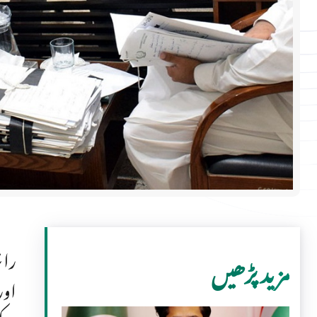
رائ
مزید پڑھیں
اور