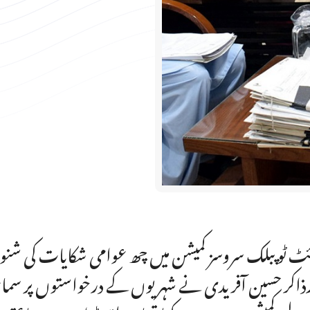
ٹ ٹو پبلک سروسز کمیشن میں چھ عوامی شکایات کی شنوائ
ذاکر حسین آفریدی نے شہریوں کے درخواستوں پر س