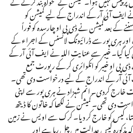
 پر پیش نہیں ہوا۔ کمیشن نے تنخواہ بند کرنے کے
 ایف آئی آر کے اندراج کے لیے کمیشن کو
 کے بعد کمیشن نے ڈی پی او چارسدہ کو فوراً
اور ہری پور سے ڈرائیونگ لائسنس کے اجراء کے
 کیا گیا۔ خیبر سے عنایت اللہ نے ایف آئی آر کے
پی او خیبر کو انکوائری کر کے رپورٹ جمع
ف آئی آر کے اندراج کے لیے درخواست دی تھی۔
است خارج کردی۔ انم شہزاد نے ہری پور سے اپنی
است دی تھی۔ کمیشن نے لکھا کہ خاتون کا ڈیتھ
سکتا، کیس کو خارج کر دیا۔ کرک سے اویس نے زمین
 مذکورہ کیس عدالت میں چل رہا ہے اور