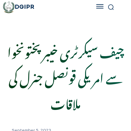
DGIPR
چیف سیکرٹری خیبر پختونخوا
سے امریکی قونصل جنرل کی
ملاقات
September 5, 2023