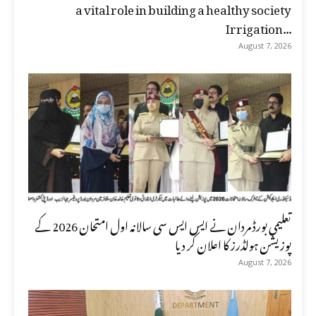
a vital role in building a healthy society
Irrigation...
August 7, 2026
تعلیمی بورڈ مردان نے ایس ایس سی سالانہ اول امتحان 2026 کے
پوزیشن ہولڈرز کا اعلان کر دیا
August 7, 2026