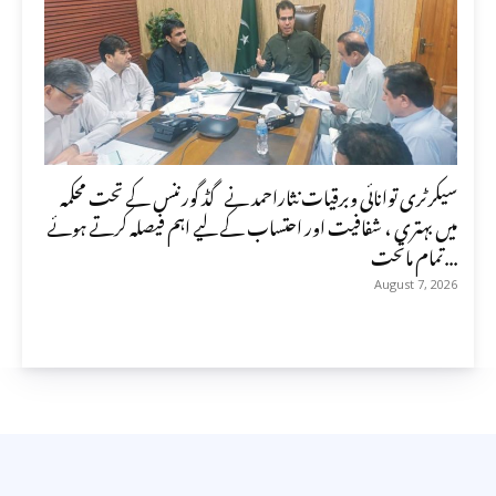
سیکرٹری توانائی وبرقیات نثاراحمد نے گڈ گورننس کے تحت محکمہ
میں بہتری ، شفافیت اور احتساب کے لیے اہم فیصلہ کرتے ہوئے
تمام ماتحت...
August 7, 2026