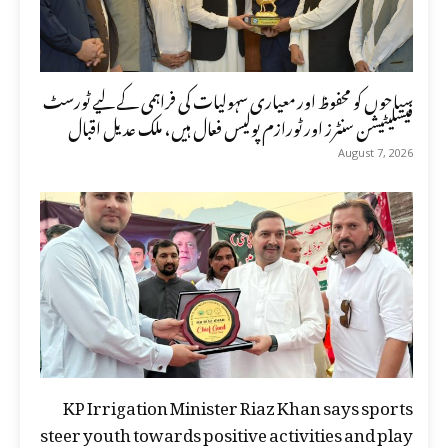
سیاحوں کو محفوظ اور معیاری سہولیات کی فراہمی کے لیے ٹورسٹ
فیسلیٹیشن سنٹرز اور ٹورازم پولیس فعال ہیں، ملک عدیل اقبال
August 7, 2026
KP Irrigation Minister Riaz Khan says sports
steer youth towards positive activities and play