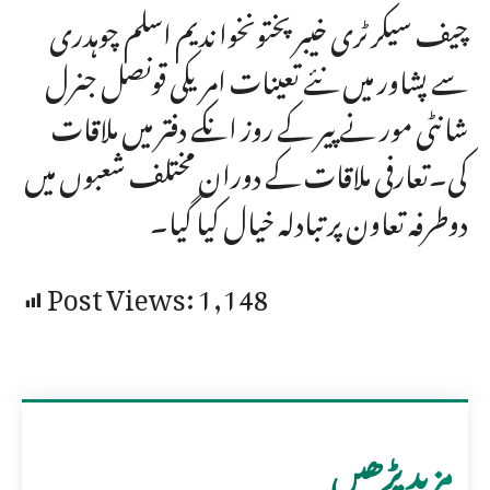
چیف سیکرٹری خیبر پختونخوا ندیم اسلم چوہدری
سے پشاور میں نئے تعینات امریکی قونصل جنرل
شانٹی مور نے پیر کے روز انکے دفتر میں ملاقات
کی۔تعارفی ملاقات کے دوران مختلف شعبوں میں
دوطرفہ تعاون پر تبادلہ خیال کیا گیا۔
Post Views:
1,148
مزید پڑھیں