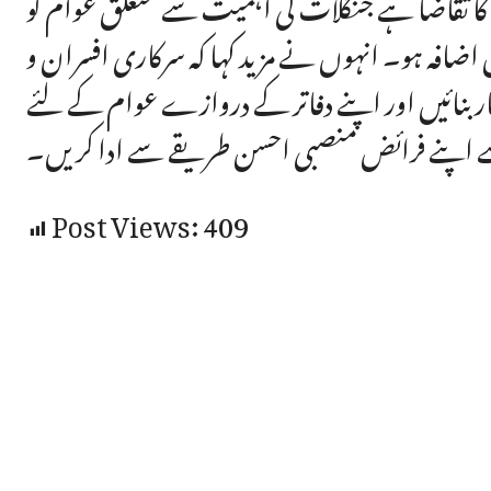
 کا تقاضا ہے جنگلات کی اہمیت سے متعلق عوام کو
اضافہ ہو۔ انہوں نے مزید کہا کہ سرکاری افسران و
ر بنائیں اور اپنے دفاتر کے دروازے عوام کے لئے
سے اپنے فرائض منصبی احسن طریقے سے ادا کریں۔
Post Views:
409