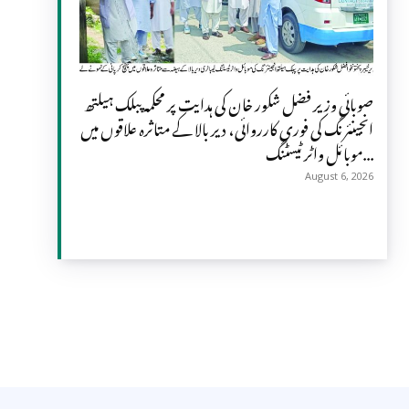
صوبائی وزیر فضل شکور خان کی ہدایت پر محکمہ پبلک ہیلتھ
انجینئرنگ کی فوری کارروائی، دیر بالا کے متاثرہ علاقوں میں
موبائل واٹر ٹیسٹنگ...
August 6, 2026