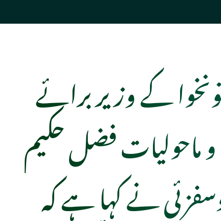
ونخوا کے وزیر برائے
و ماحولیات فضل حکیم
سفزئی نے کہا ہے کہ