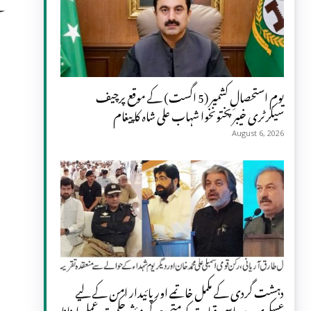
ہ
یومِ استحصالِ کشمیر (5 اگست) کے موقع پرچیف
سیکرٹری خیبر پختونخوا شہاب علی شاہ کا پیغام
August 6, 2026
دہشت گردی کے مکمل خاتمے اور پائیدار امن کے لیے
عسکری و سیاسی قیادت کو متحد ہو کر مؤثر حکمت عملی اپنانا