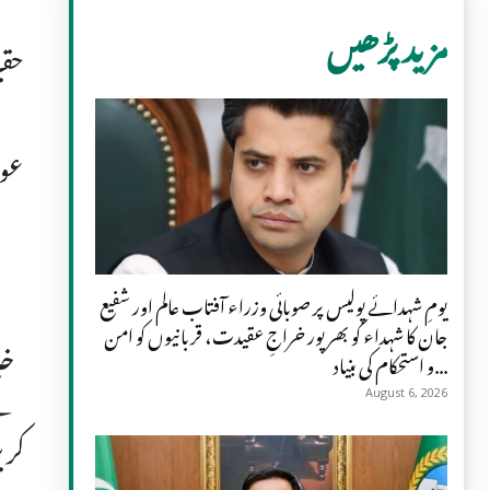
مزید پڑھیں
حقی
عوا
یومِ شہدائے پولیس پر صوبائی وزراء آفتاب عالم اور شفیع
جان کا شہداء کو بھرپور خراجِ عقیدت، قربانیوں کو امن
خا
و استحکام کی بنیاد...
کے
August 6, 2026
کری