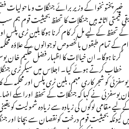
خیبرپختونخوا کے وزیر برائے جنگلات و ماحولیات فض
قی قیمتی اثاثہ ہیں جنگلات کا تحفظ بحیثیت قوم ہم س
کے تحفظ کے لیے مل کر کام کرنا ہوگا بلین ٹری پلس اور 
م کے تمام طبقوں بالخصوص نوجوانوں کے علاؤہ محکمہ جنگل
کرنا ہوگا۔ ان خیالات کا اظہار فضل حکیم خان ی
خطاب کرتے ہوئے کیا۔ اجلاس میں سیکرٹری جنگلا
یوسفزئی کو شجر کاری مہم، بلین ٹری پلس اور محکمہ ک
ن یوسفزئی نے کہا کہ جنگلات کے تحفظ اوراسکے اضافے
 لیے مقامی لوگوں کی زیادہ سے زیادہ شمولیت کو یقینی 
ں کیونکہ بحیثیت قوم درخت کونقصان سے بچانا اور جنگ