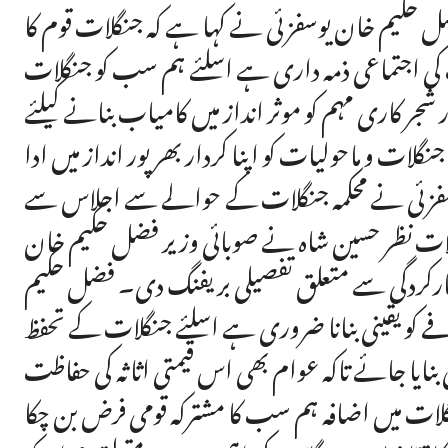
ل حکیم خان یوسفزئی نے کہا ہے کہ جنگلات قوم کا
ب کی اجتماعی ذمہ داری ہے اسلئے ہم سب کو جنگلات
شجر کاری مہم کو موثر انداز میں کامیاب بنانے کیلئے
ات و ماحولیات کو اپنا کردار بھرپور انداز میں ادا
وسفزئی نے محکمہ جنگلات کے حوالے سے اجلاس سے
ت نظر حسین شاہ نے صوبائی وزیر فضل حکیم خان
ے کارکردگی سے متعلق تفصیلی بریفنگ دی۔ فضل حکیم
 کو یقینی بنانا ضروری ہے اسلئے جنگلات کے تحفظ
بنایا جائے تاکہ عوام بھی اس قیمتی اثاثہ کی حفاظت
لات میں اضافہ ہم سب کا مشترکہ قومی فرض بن چکا