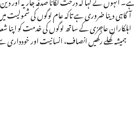
ے۔ انہوں نے کہا کہ درخت لگانا صدقہ جاریہ اور دین
آگاہی دینا ضروری ہے تاکہ عام لوگوں کی شمولیت میں 
اہلکاران عاجزی کے ساتھ لوگوں کی خدمت کو اپنا شعا
ہمیشہ کھلے رکھیں انصاف، انسانیت اور خودداری 