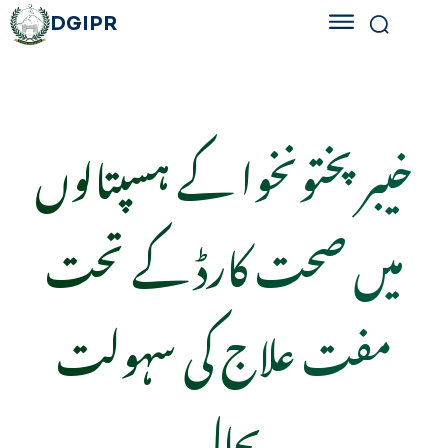
DGIPR
خیبرپختونخوا کے ہسپتالوں
میں صحت کارڈ کے تحت
مفت علاج کی سہولت
بحال