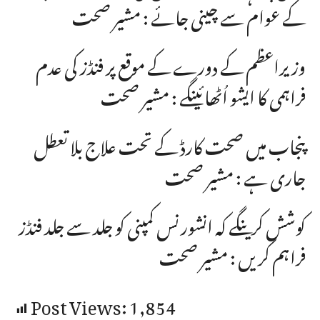
کے عوام سے چینی جائے : مشیر صحت
وزیراعظم کے دورے کے موقع پر فنڈز کی عدم
فراہمی کا ایشو اُٹھائینگے : مشیر صحت
پنجاب میں صحت کارڈ کے تحت علاج بلا تعطل
جاری ہے : مشیر صحت
کوشش کرینگے کہ انشورنس کمپنی کو جلد سے جلد فنڈز
فراہم کریں : مشیر صحت
Post Views:
1,854