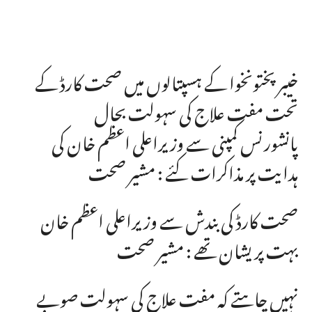
خیبرپختونخوا کے ہسپتالوں میں صحت کارڈ کے
تحت مفت علاج کی سہولت بحال
پانشورنس کمپنی سے وزیراعلی اعظم خان کی
ہدایت پر مذاکرات کئے : مشیر صحت
صحت کارڈ کی بندش سے وزیراعلی اعظم خان
بہت پریشان تھے : مشیر صحت
نہیں چاہتے کہ مفت علاج کی سہولت صوبے