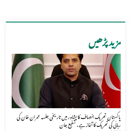
مزید پڑھیں
پاکستان تحریک انصاف کا پشاور میں تاریخی جلسہ عمران خان کی
رہائی کی تحریک کا آغاز ہے، شفیع جان