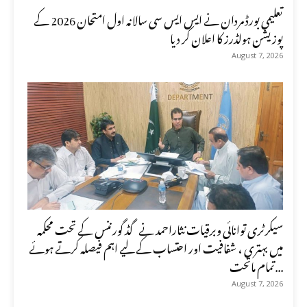
تعلیمی بورڈ مردان نے ایس ایس سی سالانہ اول امتحان 2026 کے
پوزیشن ہولڈرز کا اعلان کر دیا
August 7, 2026
سیکرٹری توانائی وبرقیات نثاراحمد نے گڈ گورننس کے تحت محکمہ
میں بہتری ، شفافیت اور احتساب کے لیے اہم فیصلہ کرتے ہوئے
تمام ماتحت...
August 7, 2026