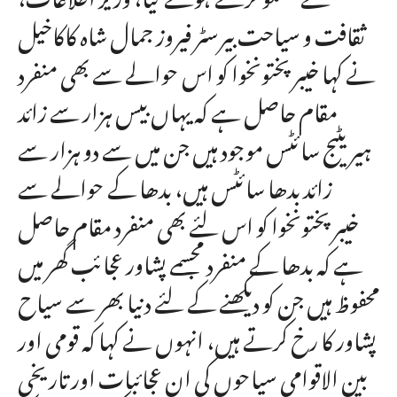
ثقافت و سیاحت بیرسٹر فیروز جمال شاہ کاکاخیل
نے کہا خیبرپختونخوا کو اس حوالے سے بھی منفرد
مقام حاصل ہے کہ یہاں بیس ہزار سے زائد
ہیریٹیج سائٹس موجود ہیں جن میں سے دو ہزار سے
زائد بدھا سائٹس ہیں، بدھا کے حوالے سے
خیبرپختونخوا کو اس لئے بھی منفرد مقام حاصل
ہے کہ بدھا کے منفرد مجسمے پشاور عجائب گھر میں
محفوظ ہیں جن کو دیکھنے کے لئے دنیا بھر سے سیاح
پشاور کا رخ کرتے ہیں، انہوں نے کہا کہ قومی اور
بین الاقوامی سیاحوں کی ان عجائبات اور تاریخی