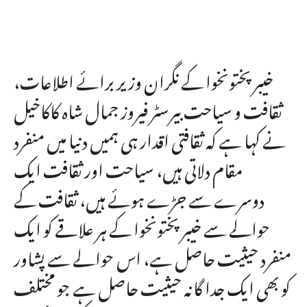
خیبر پختونخوا کے نگران وزیر برائے اطلاعات،
ثقافت و سیاحت بیرسٹر فیروز جمال شاہ کاکاخیل
نے کہا ہے کہ ثقافتی اقدار ہی ہمیں دنیا میں منفرد
مقام دلاتی ہیں، سیاحت اور ثقافت ایک
دوسرے سے جڑے ہوئے ہیں، ثقافت کے
حوالے سے خیبرپختونخوا کے ہر علاقے کو ایک
منفرد حیثیت حاصل ہے، اس حوالے سے پشاور
کو بھی ایک جدا گانہ حیثیت حاصل ہے جو مختلف