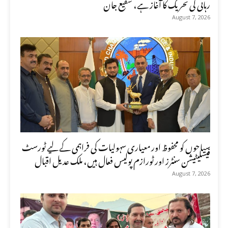
رہائی کی تحریک کا آغاز ہے، شفیع جان
August 7, 2026
سیاحوں کو محفوظ اور معیاری سہولیات کی فراہمی کے لیے ٹورسٹ
فیسلیٹیشن سنٹرز اور ٹورازم پولیس فعال ہیں، ملک عدیل اقبال
August 7, 2026