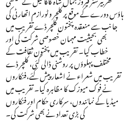
ہاؤس دورے کے موقع پر کلچر و ٹورازم اتھارٹی کی
جانب سے منعقدہ پختون کلچر ڈے تقریب میں
بھی بحیثیت مہمان خصوصی شرکت کی اور
خطاب کیا۔ تقریب میں پختون ثقافت کے
مختلف پہلوؤں پر روشنی ڈالی گئی، کلچر ڈے
تقریب میں شعراء نے اشعار پیش کئے،فنکاروں
نے فوک میوزک کا مظاہرہ کیا۔ تقریب میں
میڈیا کے نمائندوں، سرکاری حکام اور فنکاروں
کی بڑی تعداد نے بھی شرکت کی۔