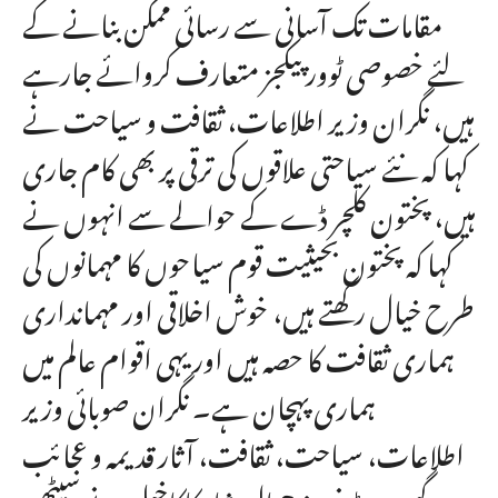
مقامات تک آسانی سے رسائی ممکن بنانے کے
لئے خصوصی ٹوور پیکجز متعارف کروائے جارہے
ہیں، نگران وزیر اطلاعات، ثقافت و سیاحت نے
کہا کہ نئے سیاحتی علاقوں کی ترقی پر بھی کام جاری
ہیں، پختون کلچر ڈے کے حوالے سے انہوں نے
کہا کہ پختون بحیثیت قوم سیاحوں کا مہمانوں کی
طرح خیال رکھتے ہیں، خوش اخلاقی اور مہمانداری
ہماری ثقافت کا حصہ ہیں اور یہی اقوام عالم میں
ہماری پہچان ہے۔ نگران صوبائی وزیر
اطلاعات، سیاحت، ثقافت، آثار قدیمہ و عجائب
گھر بیرسٹر فیروز جمال شاہ کاکاخیل نے سیٹھی