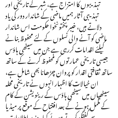
تہذیبوں کا امتزاج ہے، شہر کے تاریخی اور
تہذیبی آثار ہمیں ماضی کے شاندار دور کی یاد
دلاتے ہیں، خیبرپختونخوا حکومت اس شاندار
ماضی کو آنے والی نسلوں کے لئے محفوظ بنانے
کیلئے اقدامات کررہی ہے جن میں سیٹھی ہاؤس
جیسی تاریخی عمارتوں کو محفوظ کرنے کے ساتھ
ساتھ ثقافتی اقدار کو پروان چڑھانا بھی شامل ہے،
ان خیالات کا اظہار انہوں نے تاریخی محلہ
سیٹھیاں میں سیٹھی ہاؤس کے رینویشن کے کام
کے مکمل ہونے کے بعد افتتاح کے موقع پر میڈیا
سے گفتگو کرتے ہوئے کیا، وزیر اطلاعات،