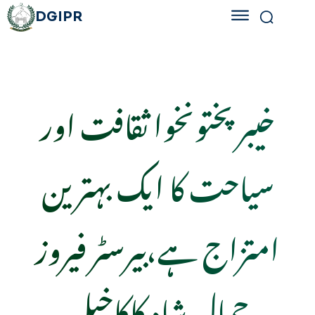
DGIPR
خیبر پختونخوا ثقافت اور
سیاحت کا ایک بہترین
امتزاج ہے،بیرسٹر فیروز
جمال شاہ کاکاخیل