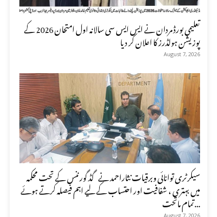
تعلیمی بورڈ مردان نے ایس ایس سی سالانہ اول امتحان 2026 کے
پوزیشن ہولڈرز کا اعلان کر دیا
August 7, 2026
سیکرٹری توانائی وبرقیات نثاراحمد نے گڈ گورننس کے تحت محکمہ
میں بہتری ، شفافیت اور احتساب کے لیے اہم فیصلہ کرتے ہوئے
تمام ماتحت...
August 7, 2026