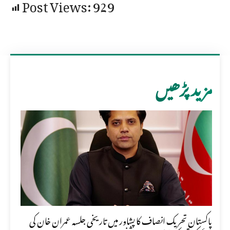
Post Views:
929
مزید پڑھیں
پاکستان تحریک انصاف کا پشاور میں تاریخی جلسہ عمران خان کی