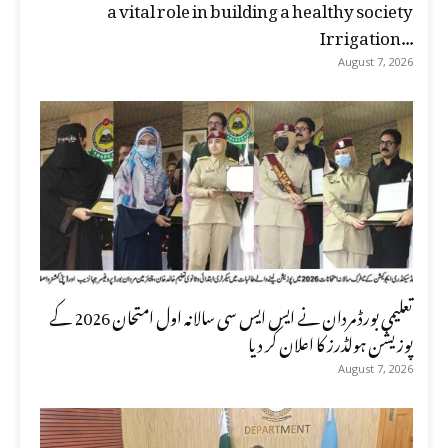
a vital role in building a healthy society
Irrigation...
August 7, 2026
تعلیمی بورڈ مردان نے ایس ایس سی سالانہ اول امتحان 2026 کے
پوزیشن ہولڈرز کا اعلان کر دیا
August 7, 2026