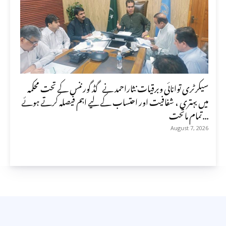
سیکرٹری توانائی وبرقیات نثاراحمد نے گڈ گورننس کے تحت محکمہ
میں بہتری ، شفافیت اور احتساب کے لیے اہم فیصلہ کرتے ہوئے
تمام ماتحت...
August 7, 2026