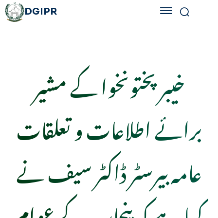
DGIPR
خیبر پختونخوا کے مشیر
برائے اطلاعات و تعلقات
عامہ بیرسٹر ڈاکٹر سیف نے
کہا ہے کہ پنجاب کے عوام