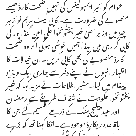
عوام کو ائیر ایمبولینس کی نہیں صحت کارڈ جیسے
منصوبے کی ضرورت ہے۔کاپی کیٹ مریم نواز ہر
چیز میں وزیر اعلیٰ خیبر پختونخوا علی امین گنڈا پور کی
کاپی کر رہی ہیں لہذا ہمیں خوشی ہوگی اگر وہ صحت
کارڈ منصوبے کی بھی کاپی کریں۔ان خیالات کا
اظہار انہوں نے اپنے دفتر سے جاری ایک ویڈیو
پیغام میں کیا۔مشیر اطلاعات نے مزید کہا کہ خیبر
پختونخوا حکومت نے شفاف طریقے سے رمضان
اور عید پیکیج بینک کے ذریعے تقسیم کئے جن کا
باقاعدہ ریکارڈ موجود ہے۔انکا کہنا تھا کہ بڑے
میاں لندن بھاگنے کی کوشش میں مصروف ہیں مگر