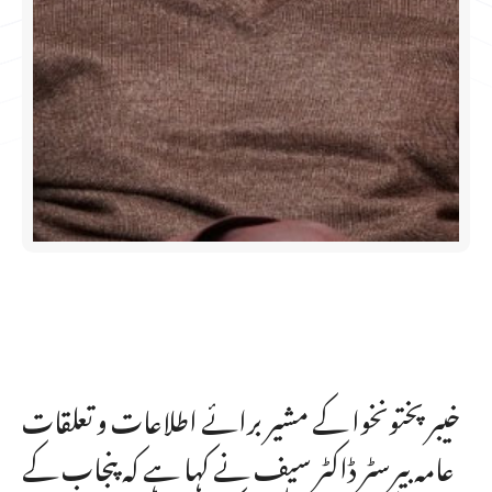
خیبر پختونخوا کے مشیر برائے اطلاعات و تعلقات
عامہ بیرسٹر ڈاکٹر سیف نے کہا ہے کہ پنجاب کے