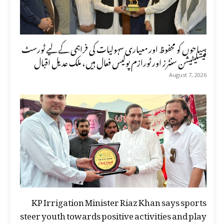
سیاحوں کو محفوظ اور معیاری سہولیات کی فراہمی کے لیے ٹورسٹ
فیسلیٹیشن سنٹرز اور ٹورازم پولیس فعال ہیں، ملک عدیل اقبال
August 7, 2026
KP Irrigation Minister Riaz Khan says sports
steer youth towards positive activities and play