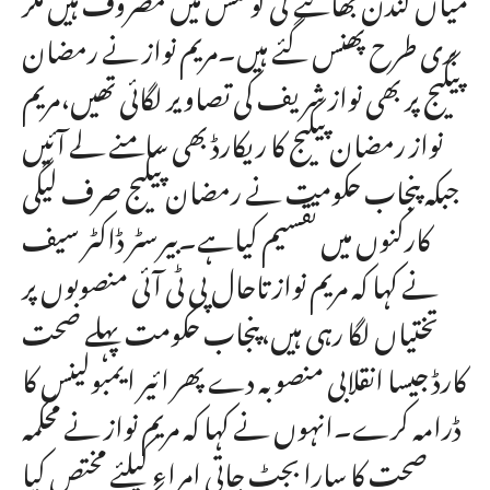
بری طرح پھنس گئے ہیں۔مریم نواز نے رمضان
پیکیج پر بھی نواز شریف کی تصاویر لگائی تھیں،مریم
نواز رمضان پیکیج کا ریکارڈ بھی سامنے لے آئیں
جبکہ پنجاب حکومت نے رمضان پیکیج صرف لیگی
کارکنوں میں تقسیم کیاہے۔بیرسٹر ڈاکٹر سیف
نے کہا کہ مریم نواز تاحال پی ٹی آئی منصوبوں پر
تختیاں لگا رہی ہیں،پنجاب حکومت پہلے صحت
کارڈ جیسا انقلابی منصوبہ دے پھر ائیر ایمبولینس کا
ڈرامہ کرے۔انہوں نے کہا کہ مریم نواز نے محکمہ
صحت کا سارا بجٹ جاتی امراء کیلئے مختص کیا