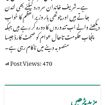
ہے۔شریف خاندان سر درد کیلئے بھی لندن
جاتے ہیں اورچوتھی بار وزیر اعظم کا خواب
دیکھنے والے اب تندوروں کا دورہ کر رہے ہیں جبکہ
پنجاب حکومت تاحال عوام کو صحت کارڈ جیسا
منصوبہ دینے میں ناکام رہی ہے۔
Post Views:
470
مزید پڑھیں