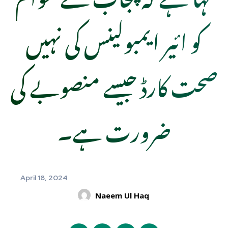
کو ائیر ایمبولینس کی نہیں
صحت کارڈ جیسے منصوبے کی
ضرورت ہے۔
April 18, 2024
Naeem Ul Haq