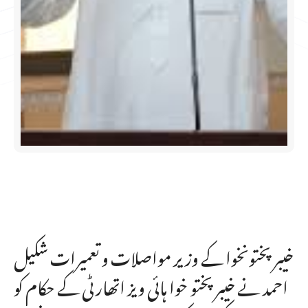
خیبر پختونخوا کے وزیر مواصلات و تعمیرات شکیل
احمد نے خیبر پختو خوا ہائی ویز اتھارٹی کے حکام کو