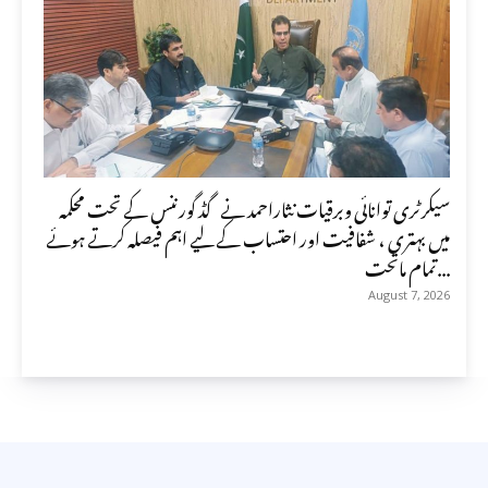
سیکرٹری توانائی وبرقیات نثاراحمد نے گڈ گورننس کے تحت محکمہ
میں بہتری ، شفافیت اور احتساب کے لیے اہم فیصلہ کرتے ہوئے
تمام ماتحت...
August 7, 2026