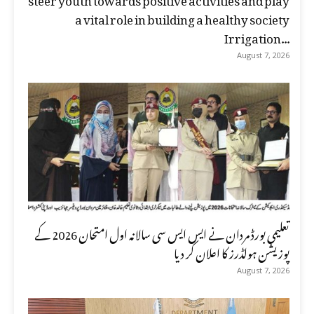
a vital role in building a healthy society
Irrigation...
August 7, 2026
تعلیمی بورڈ مردان نے ایس ایس سی سالانہ اول امتحان 2026 کے
پوزیشن ہولڈرز کا اعلان کر دیا
August 7, 2026