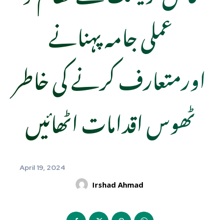
عملی جامہ پہنانے
اورمتعارف کرنے کی خاطر
ٹھوس اقدامات اٹھائیں
April 19, 2024
Irshad Ahmad