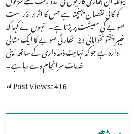
کو کافی نقصان پہنچتا ہے جس کا اثر براۂ راست
صوبے کی معیشت پر پڑتاہے۔ انہوں نے کہا کہ
خیبر پختونخواہائی ویز اتھارٹی صوبے کا ایک مثالی
ادارہ ہے جو کہ نہایت ذمہ داری کے ساتھ اپنی
خدمات سرانجام دے رہا ہے۔
Post Views:
416
مزید پڑھیں