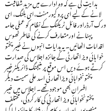
ہدایت کی ہے کہ وہ ادارے میں مزید شفافیت
لانے کے لیے ای پرو کیورمنٹ،ای بلنگ، ای
ورک آرڈراور فائل ٹریکنگ کے نظام کو عملی جامہ
پہنانے اورمتعارف کرنے کی خاطر ٹھوس
اقدامات اٹھائیں۔ یہ ہدایات انہوں نے خیبر پختو
خوا ہائی ویز اتھارٹی کے جائزہ اجلاس کی صدارت
کرتے ہوئے دیں اس موقع پر منیجنگ ڈائریکٹر خیبر
پختونخواہائی ویزاتھارٹی اسد علی سمیت دیگر
افسران بھی موجود تھے۔ اجلاس میں خیبر
پختونخواہائی ویز اتھارٹی کی کار کردگی، مختلف
منصوبوں اوران پر کام کی رفتار کا جائزہ لیا گیا