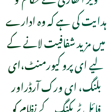
ہدایت کی ہے کہ وہ ادارے
میں مزید شفافیت لانے کے
لیے ای پرو کیورمنٹ،ای
بلنگ، ای ورک آرڈراور
فائل ٹریکنگ کے نظام کو