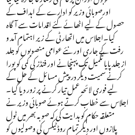
اورصوبائی وزیر کو ادارے کے اہداف کے
حصول کے لیے اٹھائے گئے اقدامات سے آگاہ
کیا۔اجلاس میں اتھارٹی کے زیر اہتمام آمد و
رفت کے جاری اور نئے عوامی منصوبوں کو جلد
از جلد پایا تکمیل تک پہنچانے اور فنڈز کی کمی کو پورا
کرنے سمیت دیگر درپیش مسائل کے حل کے
لیے فوری لائحہ عمل تیار کرنے پر زور دیا گیا۔
اجلاس سے خطاب کرتے ہوئے صوبائی وزیر نے
متعلقہ حکام کو ہدایت کی کہ صوبہ بھر میں ٹول
پلازوں اور دیگر تمام روڈ ٹیکس کی وصولیوں کو