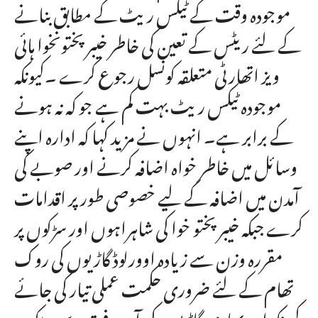
موجودہ وقت کے ٹیکس ریٹ کے مطابق بنانے
کے لئے ریٹس کے تعین کی خاطر خیبر پختونخوا ہائی
ویز اتھارٹی متعلقہ کونسل رجوع کرے ۔کیونکہ
موجودہ ٹیکس ریٹ بہت کم ہے جو کہ نہ ہونے
کے برابر ہے۔ انہوں نے مزید کہا کہ ادارہ اپنے
وسائل میں خاطر خواہ اضافہ کرنے اور صوبے کی
آمدن میں اضافہ کے لیے خصوصی طور پر اقدامات
کرے جبکہ خیبر پختو خوا کی شاہراہوں اور سڑکوں پر
مقررہ وزن سے زیادہ اوورلوڈ گاڑیوں کی روک
تھام کے لئے ضروری حکمت عملی تیار کی جائے
کیونکہ ان بھاری گاڑیوں کی آمدو رفت سے سڑکوں