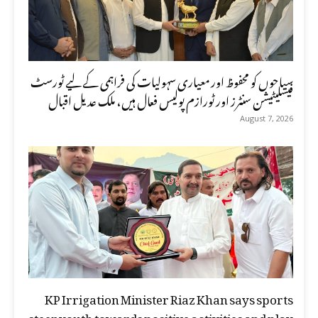
سیاحوں کو محفوظ اور معیاری سہولیات کی فراہمی کے لیے ٹورسٹ
فیسلیٹیشن سنٹرز اور ٹورازم پولیس فعال ہیں، ملک عدیل اقبال
August 7, 2026
KP Irrigation Minister Riaz Khan says sports
steer youth towards positive activities and play