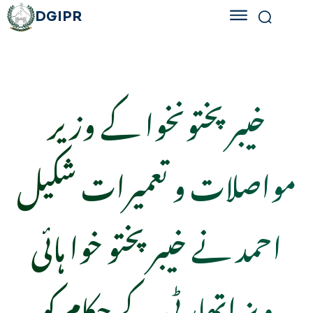
DGIPR
خیبر پختونخوا کے وزیر
مواصلات و تعمیرات شکیل
احمد نے خیبر پختو خوا ہائی
ویز اتھارٹی کے حکام کو