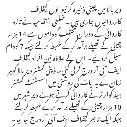
دیر بالا میں چینی ذخیرہ کرنیوالوں کیخلاف
کارروائیاں جاری ہیں۔ ضلعی انتظامیہ نے تازہ
کاروائی کے دوران مختلف گوداموں سے 14 ہزار
چینی کے تھیلے برآمد کرکے ضبط کرلئے جبکہ 7 گودام
سیل کردئیے۔ اس کے علاؤہ تین افراد کیخلاف
ایف آئی آر درج کرلی گئی۔ ڈپٹی کمشنر دیر بالا گوہر
زمان کے ہدایات کی روشنی میں اسسٹنٹ کمشنر
ہیڈ کوارٹر نے کاروائی کرتے ہوئے دیر شہر میں
10 ہزار چینی کے تھیلے بر آمد کرکے ضبط کرلئے
جبکہ ایک تاجر کیخلاف ایف آئی آر درج کیا گیا۔