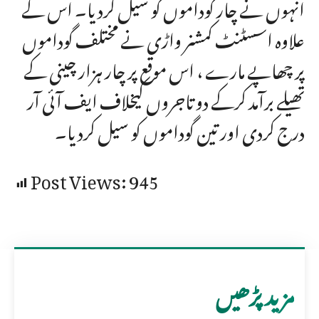
انہوں نے چار گوداموں کو سیل کردیا۔ اس کے
علاوہ اسسٹنٹ کمشنر واڑی نے مختلف گوداموں
پر چھاپے مارے ، اس موقع پر چار ہزار چینی کے
تھیلے برآمد کرکے دو تاجروں کیخلاف ایف آئی آر
درج کردی اور تین گوداموں کو سیل کردیا۔
Post Views:
945
مزید پڑھیں