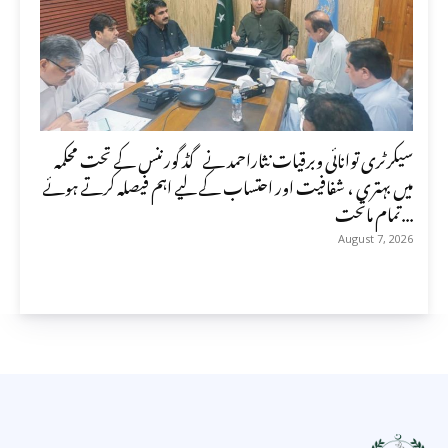
سیکرٹری توانائی وبرقیات نثاراحمد نے گڈ گورننس کے تحت محکمہ
میں بہتری ، شفافیت اور احتساب کے لیے اہم فیصلہ کرتے ہوئے
تمام ماتحت...
August 7, 2026