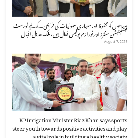
سیاحوں کو محفوظ اور معیاری سہولیات کی فراہمی کے لیے ٹورسٹ
فیسلیٹیشن سنٹرز اور ٹورازم پولیس فعال ہیں، ملک عدیل اقبال
August 7, 2026
KP Irrigation Minister Riaz Khan says sports
steer youth towards positive activities and play
a vital role in building a healthy society