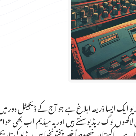
یو ایک ایسا ذریعہ ابلاغ ہے جو آج کے ڈیجیٹل دور میں
 لاکھوں لوگ ریڈیو سنتے ہیں اور یہ میڈیم اب بھی عوامی 
ا ہے۔ پاکستان خصوصاً خیبر پختونخوا میں ریڈیو کی تا