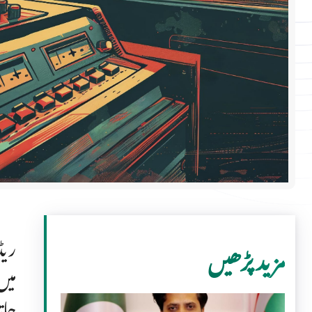
ریڈ
مزید پڑھیں
میں
جات