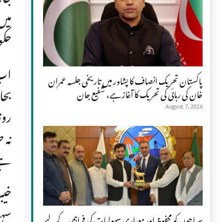
میں
حکو
اب 
پاکستان تحریک انصاف کا پشاور میں تاریخی جلسہ عمران
بحا
خان کی رہائی کی تحریک کا آغاز ہے، شفیع جان
روز
August 7, 2026
نہ 
ہے
خیب
سہو
سیاحوں کو محفوظ اور معیاری سہولیات کی فراہمی کے لیے