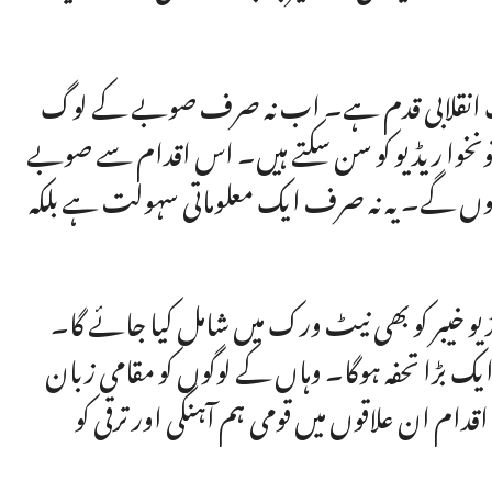
یک انقلابی قدم ہے۔ اب نہ صرف صوبے کے لوگ
پختونخوا ریڈیو کو سن سکتے ہیں۔ اس اقدام سے صوبے
 ہوں گے۔ یہ نہ صرف ایک معلوماتی سہولت ہے بلکہ
ڈیو خیبر کو بھی نیٹ ورک میں شامل کیا جائے گا۔
ایک بڑا تحفہ ہوگا۔ وہاں کے لوگوں کو مقامی زبان
قدام ان علاقوں میں قومی ہم آہنگی اور ترقی کو