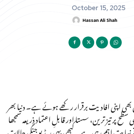
October 15, 2025
Hassan Ali Shah
 بھی اپنی افادیت برقرار رکھے ہوئے ہے۔ دنیا بھر
سطح پر تیز ترین، سستا اور قابلِ اعتماد ذریعہ سمجھا
ریخ نہایت اہم رہی ہے۔ کبھی یہی ریڈیو جنگی حالات