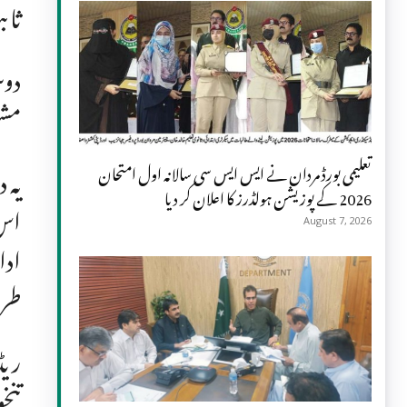
ثاب
دوس
مشی
یہ 
تعلیمی بورڈ مردان نے ایس ایس سی سالانہ اول امتحان
2026 کے پوزیشن ہولڈرز کا اعلان کر دیا
اس 
August 7, 2026
ادا
طرف
ریڈ
تنخ