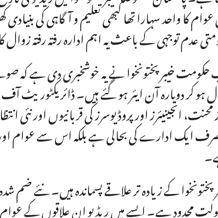
 عوام کا واحد سہارا تھا کبھی تعلیم و آگاہی کی بنیادی کھ
متی عدم توجہی کے باعث یہ اہم ادارہ رفتہ رفتہ زوال کا 
حکومت خیبر پختونخوا نے یہ خوشخبری دی ہے کہ صوبے
ل ہو کر دوبارہ آن ایئر ہو گئے ہیں۔ ڈائریکٹوریٹ آف ان
 محنت، انجینیئرز اور پروڈیوسرز کی قربانیوں اور نئی انتظ
صرف ایک ادارے کی بحالی ہے بلکہ اس سے عوام اور ح
۔
ر پختونخوا کے زیادہ تر علاقے پسماندہ ہیں۔ نئے ضم شدہ 
لت محدود ہے۔ ایسے میں ریڈیو ان علاقوں کے عوام