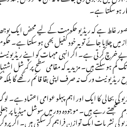
ر ہو سکتا ہے۔
تصور غلط ہے کہ ریڈیو حکومت کے لیے محض ایک بو
از میں چلایا جائے تو یہ خود کفیل بھی ہو سکتا ہے۔ 
ے خرچ کرتی ہے۔ اگر انہی مہمات کو اپنے ریڈیو نیٹ
تک کم ہو سکتے ہیں۔ مزید یہ کہ مقامی سطح پر کمرشل ا
 ریڈیو نیٹ ورک نہ صرف اپنی بقا قائم رکھے گا بلکہ ح
یو کی بحالی کا ایک اور اہم پہلو عوامی اعتماد ہے۔ لوگ
م سمجھتے رہے ہیں۔ موجودہ دور میں سوشل میڈیا پر جع
یو کی نشریات ایک توازن فراہم کر سکتی ہیں۔ اگر پروگ