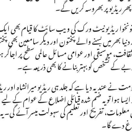
 پھر ریڈیو پر بھروسہ کریں گے۔
ونخوا ریڈیو نیٹ ورک کی ویب سائٹ کا قیام بھی ا
ہ دنیا بھر میں بسنے والے پختون اور دیگر سامعین بھی 
ثقافت، موسیقی اور عوامی مسائل عالمی سطح پر اجاگر
ے کے تشخص کو بہتر بنانے کا بھی ذریعہ ہے۔
مت نے عندیہ دیا ہے کہ جلد ہی ریڈیو میرانشاہ اور ری
 ایسا ہوا تو یہ ضم شدہ قبائلی اضلاع کے عوام کے لیے 
 معلومات، تفریح اور تعلیم کی سہولت میسر آئے گی۔ یہ ا
غ دے گا۔