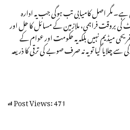
 ہے۔ مگر اصل کامیابی تب ہوگی جب یہ ادارہ
ی بروقت فراہمی، ملازمین کے مسائل کا حل اور
فریحی میڈیم نہیں بلکہ یہ حکومت اور عوام کے
ے چلایا گیا تو یہ نہ صرف صوبے کی ترقی کا ذریعہ
Post Views:
471