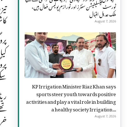
تیز
ٹورسٹ فیسلیٹیشن سنٹرز اور ٹورازم پولیس فعال ہیں،
ملک عدیل اقبال
کاش
August 7, 2026
پرو
کیا
پرو
سک
KP Irrigation Minister Riaz Khan says
ریڈ
sports steer youth towards positive
activities and play a vital role in building
تھے
a healthy society Irrigation...
خرچ
August 7, 2026