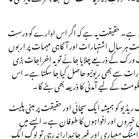
جھ ہے۔ حقیقت یہ ہے کہ اگر اس ادارے کو درست
حکومت ہر سال اشتہارات اور آگاہی مہمات پر اربوں
 ورک کے ذریعے چلایا جائے تو یہ اخراجات بڑی
شتہارات سے بھی ریونیو حاصل کیا جا سکتا ہے۔ اس
کومت کے لیے آمدنی کا ذریعہ بھی بنے گا۔
 ریڈیو کو ہمیشہ ایک سچائی اور حقیقت پر مبنی پلیٹ
لی خبروں اور افواہوں کا طوفان ہے۔ ایسے میں
رامنگ معیاری اور غیر جانبدارانہ رہی تو لوگ ایک