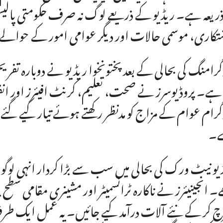
 ذریعہ ہے۔ ریڈیو کے ذریعے لوگ نہ صرف حکومتی پالی
تکاری، موسمی حالات اور دیگر عوامی امور کے حوال
گرامنگ کی بحالی کے بعد پختونخوا ریڈیو نے دوبارہ تفریحی
 ہے۔ پروڈیوسرز نے صحت، تعلیم، کرنٹ افیئرز اور انف
گرام عوام کے مزاج کو مدنظر رکھتے ہوئے تیار کیے گئے ہیں 
ے۔
یو نیٹ ورک کی بحالی میں سب سے بڑا کردار انہی لوگ
۔ انجینیئرز نے ناکارہ ٹرانسمیٹر اور مشینری مقامی 
 کر کے نئے آلات درآمد کیے جائیں۔ یہ عمل ایک طرف