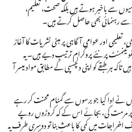
سیوں سے باخبر ہوتے ہیں بلکہ صحت، تعلیم،
ے سے رہنمائی بھی حاصل کرتے ہیں۔
، تعلیمی اور عوامی آگاہی پر مبنی نشریات کا آغاز
وٹینمنٹ پر نئے پروگرام ترتیب دیے ہیں۔ یہ
تاکہ ہر طبقے کو اپنی دلچسپی کے مطابق مواد میسر آ
وں نے ادا کیا جو برسوں سے گمنام محنت کر رہے
سطح پر مرمت کی، بجائے اس کے کہ کروڑوں روپے
 اخراجات میں کمی کا باعث بنا تو دوسری طرف یہ