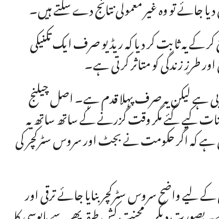
ع دیا جائے تو وہ غیر معمولی نتائج دے سکتے ہیں۔
ر کے یہ ثابت کر دیا کہ ریڈیو صرف ایک تکنیکی
ور طرزِ زندگی کو متاثر کرتی ہے۔
بی ہے لیکن یہ صرف پہلا قدم ہے۔ اصل چیلنج
علانات کیے گئے مگر وقت گزرنے کے ساتھ ساتھ یہ
ہی ہے کہ اگر حکومت نے بجٹ اور سروس سٹرکچر کی
ہ ان کے لیے واضح سروس سٹرکچر بنایا جائے ترقی اور
۔ بصورتِ دیگر یہ محنت کش طبقہ پھر سے مایوسی کا