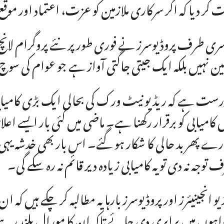
ت کر دیا کہ اگر سرکاری ملازمین کو عزت، اعتماد اور موق
ری طرف پروڈیوسرز نے فوری طور پر نئے پروگرام لانچ ک
ن نہیں بلکہ ایک جیتی جاگتی آواز ہے جو عوام کی سوچ ا
درست ہے کہ ریڈیو نیٹ ورک کی بحالی ایک بڑی کامیا
کامیابی کو برقرار رکھنا ہے۔ ماضی میں کئی بار ایسے ا
رے پھر بد حالی کا شکار ہو گئے۔ اس بار بھی خدشہ ی
 توجہ نہ دی تو یہ کامیابی زیادہ دیر قائم نہ رہ سکے گی۔
یو انجینیئرز اور پروڈیوسرز بارہا یہ مطالبہ کر چکے ہیں ک
واہوں میں برابری دی جائے تاکہ ان کا مورال بلند رہے