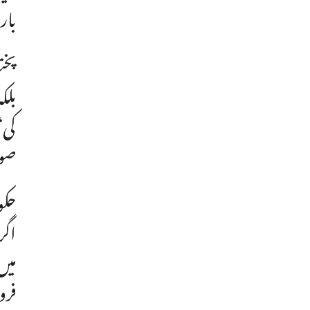
بار
پخت
بلک
کی 
صوب
حکو
اگر
میں
فرو