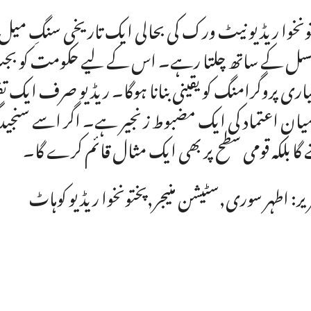
ونخوا ریڈیو نیٹ ورک کی بحالی ایک تاریخی سنگِ میل
سل کے ساتھ چلتا رہے۔ اس کے لیے حکومت کو بجٹ ک
اری پروگرامنگ کو یقینی بنانا ہوگا۔ ریڈیو صرف ایک ت
یان اعتماد کی ایک مضبوط زنجیر ہے۔ اگر اسے سنجیدگی س
 گا بلکہ قومی سطح پر بھی ایک مثال قائم کرے گا۔
یر: اطہر سوری,سٹیشن منیجر,پختونخوا ریڈیو کوہاٹ