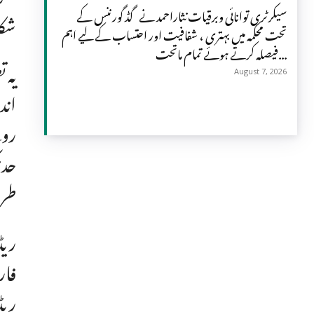
سیکرٹری توانائی وبرقیات نثاراحمد نے گڈ گورننس کے
شکا
تحت محکمہ میں بہتری ، شفافیت اور احتساب کے لیے اہم
فیصلہ کرتے ہوئے تمام ماتحت...
یہ 
August 7, 2026
اند
روپ
حد 
طرح
ریڈ
فار
ریڈ