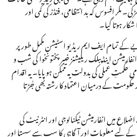
ڑکی۔ مگر افسوس کہ بد انتظامی، فنڈز کی کمی اور
شکار ہوتا گیا۔
 کے تمام ایف ایم ریڈیو اسٹیشن مکمل طور پر
فارمیشن اینڈ پبلک ریلیشنز خیبرپختونخوا کی شب و
امی حکمتِ عملی کی بدولت یہ ممکن ہو پایا۔ یہ اقدام
کومت کے درمیان اعتماد کا رشتہ بھی جُڑتا
اضلاع میں انفارمیشن ٹیکنالوجی اور انٹرنیٹ کی
 کے لیے معلومات اور آگاہی کا سب سے سستا اور