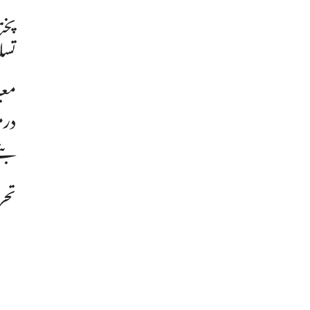
پخت
تسل
معی
درم
بنے
تحر