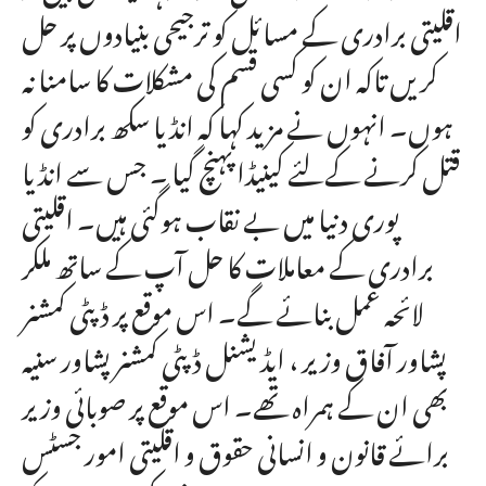
اقلیتی برادری کے مسائل کو ترجیحی بنیادوں پر حل
کریں تاکہ ان کو کسی قسم کی مشکلات کا سامنا نہ
ہوں۔ انہوں نے مزید کہا کہ انڈیا سکھ برادری کو
قتل کرنے کےلئے کینیڈا پہنچ گیا ۔ جس سے انڈیا
پوری دنیا میں بے نقاب ہوگئی ہیں۔ اقلیتی
برادری کے معاملات کا حل آپ کے ساتھ ملکر
لائحہ عمل بنائے گے۔ اس موقع پر ڈپٹی کمشنر
پشاور آفاق وزیر ، ایڈیشنل ڈپٹی کمشنر پشاور سنیہ
بھی ان کے ہمراہ تھے۔ اس موقع پر صوبائی وزیر
برائے قانون و انسانی حقوق و اقلیتی امور جسٹس