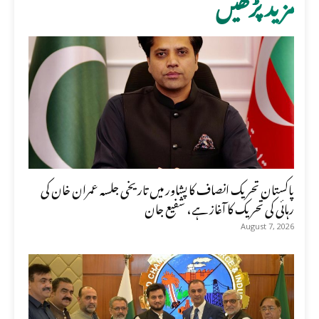
مزید پڑھیں
پاکستان تحریک انصاف کا پشاور میں تاریخی جلسہ عمران خان کی
رہائی کی تحریک کا آغاز ہے، شفیع جان
August 7, 2026