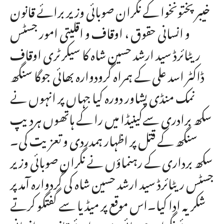
خیبرپختونخوا کے نگران صوبائی وزیر برائے قانون
و انسانی حقوق ، اوقاف و اقلیتی امور جسٹس
ریٹائرڈ سید ارشد حسین شاہ کا سیکرٹری اوقاف
ڈاکٹر اسد علی کے ہمراہ گرودوارہ بھائی جوگا سنگھ
نمک منڈی پشاور دورہ کیا جہاں پر انہوں نے
سکھ برادری سےکینیڈا میں را کے ہاتھوں ہردیپ
سنگھ کے قتل پر اظہار ہمدردی و تعزیت کی۔
سکھ برداری کے رہنماؤں نے نگران صوبائی وزیر
جسٹس ریٹائرڈ سید ارشد حسین شاہ کی گردوارہ آمد پر
شکریہ ادا کیا۔اس موقع پر میڈیا سے گفتگو کرتے