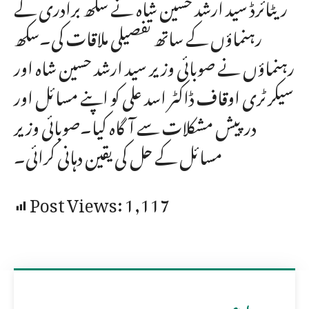
ریٹائرڈ سید ارشد حسین شاہ نے سکھ برادری کے
رہنماؤں کے ساتھ تفصیلی ملاقات کی۔سکھ
رہنماؤں نے صوبائی وزیر سید ارشد حسین شاہ اور
سیکرٹری اوقاف ڈاکٹر اسد علی کو اپنے مسائل اور
درپیش مشکلات سے آگاہ کیا۔صوبائی وزیر
مسائل کے حل کی یقین دہانی کرائی۔
Post Views:
1,117