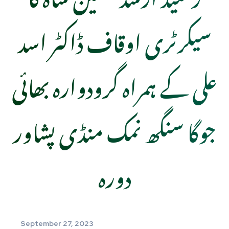
سیکرٹری اوقاف ڈاکٹر اسد
علی کے ہمراہ گرودوارہ بھائی
جوگا سنگھ نمک منڈی پشاور
دورہ
September 27, 2023