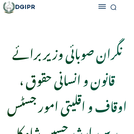
DGIPR
نگران صوبائی وزیر برائے
قانون و انسانی حقوق ،
اوقاف و اقلیتی امور جسٹس
ر سید ارشد حسین شاہ کا