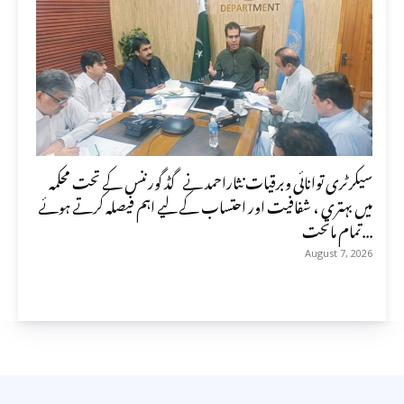
سیکرٹری توانائی وبرقیات نثاراحمد نے گڈ گورننس کے تحت محکمہ
میں بہتری ، شفافیت اور احتساب کے لیے اہم فیصلہ کرتے ہوئے
تمام ماتحت...
August 7, 2026