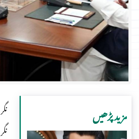
نگرا
مزید پڑھیں
نگر