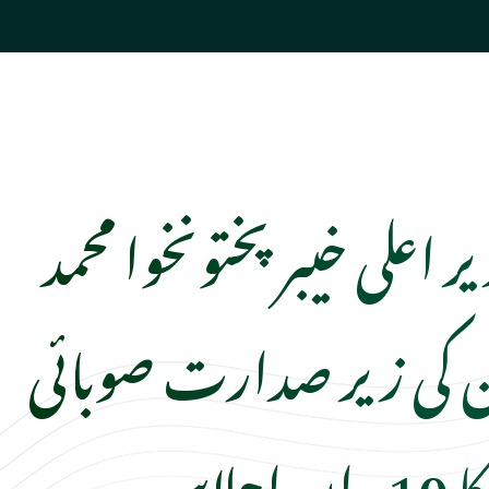
 اعلی خیبر پختونخوا محمد
 کی زیر صدارت صوبائی
اجلاس۔