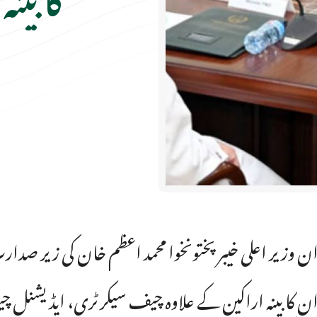
ن وزیر اعلی خیبر پختونخوا محمد اعظم خان کی زیر صدارت صوبائی کاب
ان کابینہ اراکین کے علاوہ چیف سیکرٹری، ایڈیشنل چی