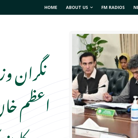
HOME
ABOUT US
FM RADIOS
N
نگران وزیر
اعظم خان
کابینہ کا 10 واں 