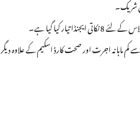
 شریک۔
 لئے 8 نکاتی ایجنڈا تیار کیا گیا ہے۔
سے کم ماہانہ اجرت اور صحت کارڈ اسکیم کے علاوہ دی