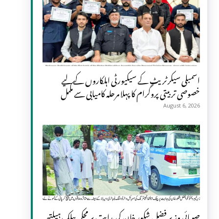
اسمبلی سیکرٹریٹ کے سیکیورٹی اہلکاروں کے لیے
خصوصی تربیتی پروگرام کا پہلا مرحلہ کامیابی سے مکمل
August 6, 2026
صوبائی وزیر فضل شکور خان کی ہدایت پر محکمہ پبلک ہیلتھ