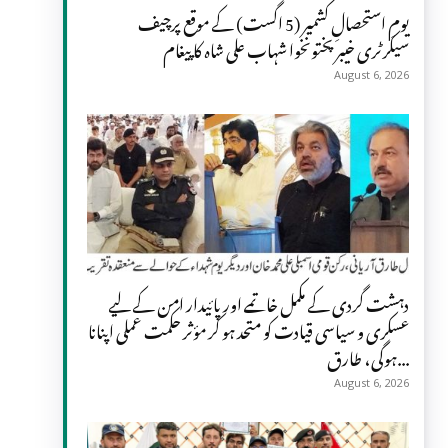
یومِ استحصالِ کشمیر (5 اگست) کے موقع پرچیف
سیکرٹری خیبر پختونخوا شہاب علی شاہ کا پیغام
August 6, 2026
دہشت گردی کے مکمل خاتمے اور پائیدار امن کے لیے
عسکری و سیاسی قیادت کو متحد ہو کر مؤثر حکمت عملی اپنانا
ہوگی، طارق...
August 6, 2026