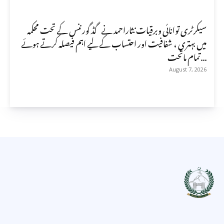
سیکرٹری توانائی وبرقیات نثاراحمد نے گڈ گورننس کے تحت محکمہ
میں بہتری ، شفافیت اور احتساب کے لیے اہم فیصلہ کرتے ہوئے
تمام ماتحت...
August 7, 2026