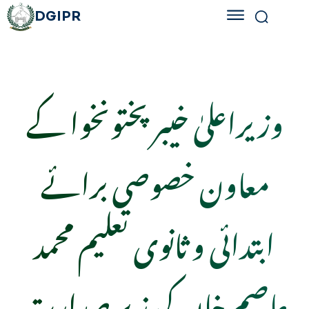
DGIPR
وزیراعلیٰ خیبر پختونخوا کے
معاون خصوصی برائے
ابتدائی و ثانوی تعلیم محمد
عاصم خان کی زیر صدارت