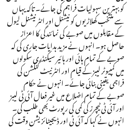
کو بہترین سہولیات فراہم کی جائے۔ تاکہ یہاں
سے منتخب کھلاڑیوں کو نیشنل اور انٹرنیشنل لیول
کے مقابلوں میں صوبے کی نمائندگی کا اعزاز
حاصل ہو۔ انہوں نے مزید ہدایات جاری کی کہ
صوبے کے تمام ہائی اور ہائیر سیکنڈری سکولوں
میں کمپیوٹر لیبز کے قیام اور انٹرنیٹ کنکشن کی
فراہمی یقینی بنائی جائے۔ انہوں نے حکام
صوبے کے تمام اضلاع میں غیر فعال آئی ٹی لیبز
اور آئی ٹی ٹیچرز کی کمی کی رپورٹ بھی طلب کی۔
انہوں نے کہا کہ آئی ٹی اور ڈیجیٹائزیشن وقت کی