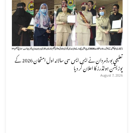
تعلیمی بورڈ مردان نے ایس ایس سی سالانہ اول امتحان 2026 کے
پوزیشن ہولڈرز کا اعلان کر دیا
August 7, 2026