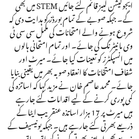
میں بھی STEM ایجوکیشن لیبز قائم کئے جائیں
گے۔ جبکہ صوبے کے تمام بورڈز کو ہدایت دی کہ
شروع ہونے والے امتحانات کی مکمل سی سی ٹی
وی مانیٹرنگ کی جائے۔ اور تمام امتحانی ہالوں
میں انسپکٹرز کو تعینات کیا جائے۔ میرٹ اور
شفاف امتخانات کا انعقاد صوبہ بھر میں یقینی بنایا
جائے۔ محمد عاصم خان نے مزید کہا کہ اساتزہ کی
کمی پوری کرنے کے لیے اقدامات کئے جارہے
ہیں میرٹ پر 17 ہزار اساتذہ عنقریب ایٹا کے
ذریعے بھرتی کئے جارہے ہیں۔ جبکہ یونیسیف کے
ذریعے بھی اساتذہ بھرتی کرنے کیساتھ ساتھ