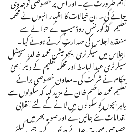
اہم ضرورت ہے۔ اور اس پر خصوصی توجہ دی
جائے گی۔ ان خیالات کا اظہار انہوں نے محکمہ
تعلیم گڈ گورننس روڈ میپ کے حوالے سے
منعقدہ اجلاس کی صدارت کرتے ہوئے کیا۔
اجلاس میں سیکرٹری ایجوکیشن محمد خالد، سپیشل
سیکرٹری عبدالباسط اور محکمہ تعلیم کے دیگر اعلیٰ
حکام نے شرکت کی۔معاون خصوصی برائے
تعلیم محمد عاصم خان نے مزید کہا کہ سکولوں سے
باہر بچوں کو سکولوں میں لانے کے لئے انقلابی
اقدامات کئے جائیں گے اور صوبہ بھر میں
حصوصی مہمات چلائے جائیں گے۔ جس کیلئے