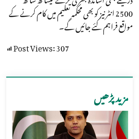
2500 انٹرنیز کو بھی محکمہ تعلیم میں کام کرنے کے
مواقع فراہم کئے جائیں گے۔
Post Views:
307
مزید پڑھیں