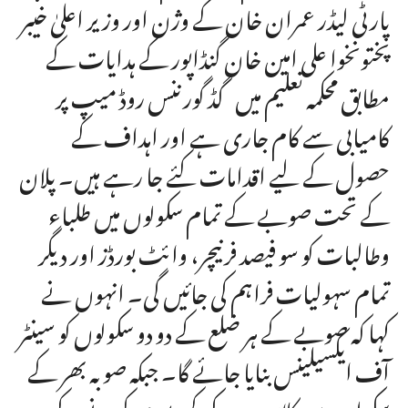
پارٹی لیڈر عمران خان کے وژن اور وزیر اعلیٰ خیبر
پختونخوا علی امین خان گنڈاپور کے ہدایات کے
مطابق محکمہ تعلیم میں گڈ گورننس روڈ میپ پر
کامیابی سے کام جاری ہے اور اہداف کے
حصول کے لیے اقدامات کئے جا رہے ہیں۔ پلان
کے تحت صوبے کے تمام سکولوں میں طلباء
وطالبات کو سو فیصد فرنیچر، وائٹ بورڈز اور دیگر
تمام سہولیات فراہم کی جائیں گی۔ انہوں نے
کہا کہ صوبے کے ہر ضلع کے دو دو سکولوں کو سینٹر
آف ایکسیلینس بنایا جائے گا۔ جبکہ صوبہ بھر کے
سکولوں میں کلاس رومز کی کمی پوری کرنے کے