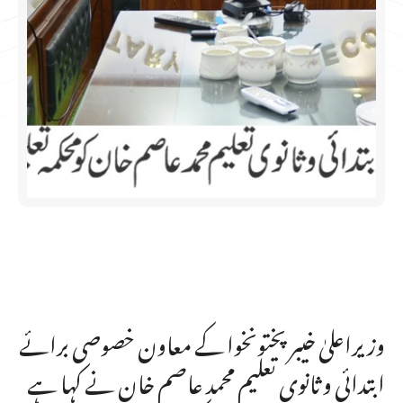
وزیراعلیٰ خیبر پختونخوا کے معاون خصوصی برائے
ابتدائی و ثانوی تعلیم محمد عاصم خان نے کہا ہے