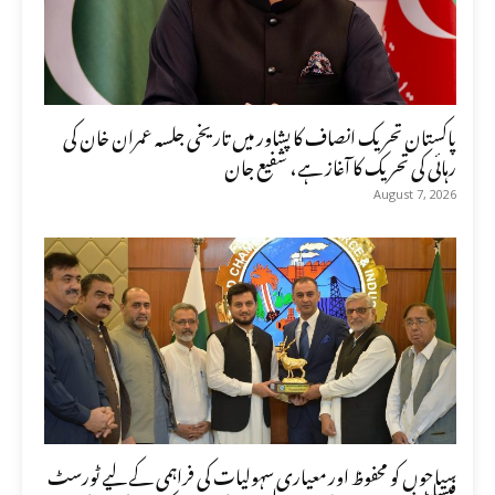
پاکستان تحریک انصاف کا پشاور میں تاریخی جلسہ عمران خان کی
رہائی کی تحریک کا آغاز ہے، شفیع جان
August 7, 2026
سیاحوں کو محفوظ اور معیاری سہولیات کی فراہمی کے لیے ٹورسٹ