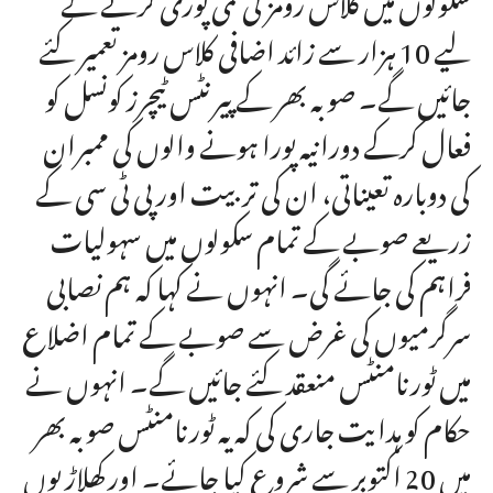
لیے 10 ہزار سے زائد اضافی کلاس رومز تعمیر کئے
جائیں گے۔ صوبہ بھر کے پیرنٹس ٹیچرز کونسل کو
فعال کرکے دورانیہ پورا ہونے والوں کی ممبران
کی دوبارہ تعیناتی، ان کی تربیت اور پی ٹی سی کے
زریعے صوبے کے تمام سکولوں میں سہولیات
فراہم کی جائے گی۔ انہوں نے کہا کہ ہم نصابی
سرگرمیوں کی غرض سے صوبے کے تمام اضلاع
میں ٹورنامنٹس منعقد کئے جائیں گے۔ انہوں نے
حکام کو ہدایت جاری کی کہ یہ ٹورنامنٹس صوبہ بھر
میں 20 اکتوبر سے شروع کیا جائے۔ اور کھلاڑیوں