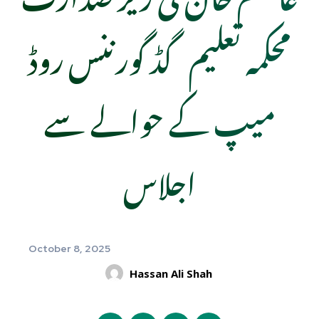
محکمہ تعلیم گڈ گورننس روڈ
میپ کے حوالے سے
اجلاس
October 8, 2025
Hassan Ali Shah