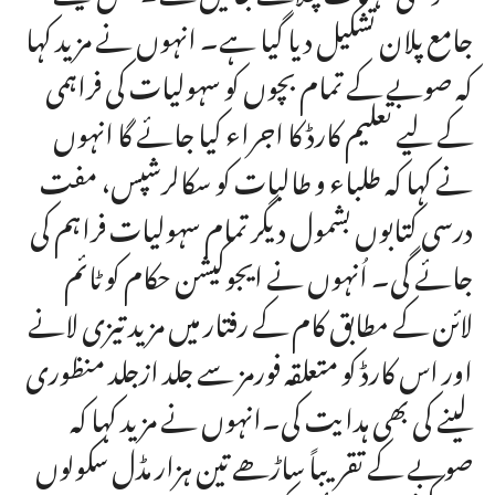
جامع پلان تشکیل دیا گیا ہے۔ انہوں نے مزید کہا
کہ صوبے کے تمام بچوں کو سہولیات کی فراہمی
کے لیے تعلیم کارڈ کا اجراء کیا جائے گا انہوں
نے کہا کہ طلباء و طالبات کو سکالرشپس، مفت
درسی کتابوں بشمول دیگر تمام سہولیات فراہم کی
جائے گی۔ اُنہوں نے ایجوکیشن حکام کو ٹائم
لائن کے مطابق کام کے رفتار میں مزید تیزی لانے
اور اس کارڈ کو متعلقہ فورمز سے جلد ازجلد منظوری
لینے کی بھی ہدایت کی۔انہوں نے مزید کہا کہ
صوبے کے تقریباً ساڑھے تین ہزار مڈل سکولوں