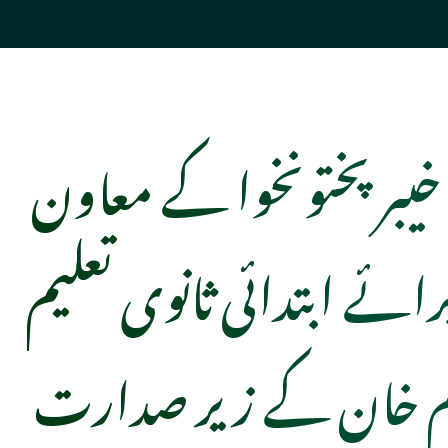
خیبر پختونخوا کے معاون
ئے ابتدائی ثانوی تعلیم
م خان کے زیر صدارت