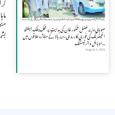
گرل
ماہ
منص
صوبائی وزیر فضل شکور خان کی ہدایت پر محکمہ پبلک ہیلتھ
بشم
انجینئرنگ کی فوری کارروائی، دیر بالا کے متاثرہ علاقوں میں
موبائل واٹر ٹیسٹنگ...
August 6, 2026