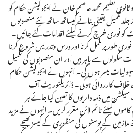
و ثانوی تعلیم محمد عاصم خان نے ایجوکیشن حکام کو
 جلد تکمیل یقینی بنانے کیساتھ ساتھ نئے منصوبوں
 بجٹ کو فوری خرچ کرنے کیلئے اقدامات کئے جائیں۔
 فوری طور پر مکمل کرنااور درس وتدریس شروع کرنا
بات سکولوں سے باہر ہیں اور ان منصوبوں کی تکمیل
ی سہولیات میسر ہوں گی۔ انہوں نے ایجوکیشن حکام
ان کے خلاف کارروائی ہوگی۔ ڈائریکٹوریٹ آف
سیکشن میں ذمہ داریوں کا تعین کیا جائے ہر
موں کیلئے ٹائم لائن مقرر کریں۔ انہوں نے مزید
ے ملازمین کے پوسٹوں کی منظوری کے کیسز بھیجے