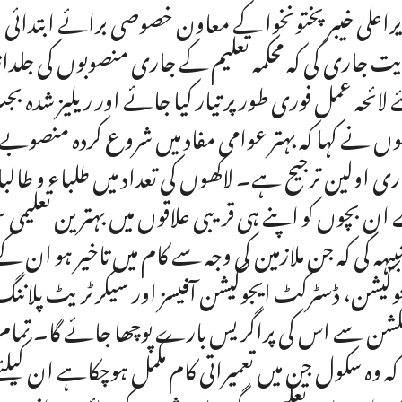
راعلیٰ خیبر پختونخوا کے معاون خصوصی برائے ابتدائی 
یت جاری کی کہ محکمہ تعلیم کے جاری منصوبوں کی جلداز
ئے لائحہ عمل فوری طور پر تیار کیا جائے اور ریلیز شدہ
وں نے کہا کہ بہتر عوامی مفاد میں شروع کردہ منصوبے
ری اولین ترجیح ہے۔ لاکھوں کی تعداد میں طلباء و طال
ان بچوں کو اپنے ہی قریبی علاقوں میں بہترین تعلیم
تنبیہہ کی کہ جن ملازمین کی وجہ سے کام میں تاخیر ہو 
وکیشن، ڈسٹرکٹ ایجوکیشن آفیسز اور سیکرٹریٹ پلاننگ 
شن سے اس کی پراگریس بارے پوچھا جائے گا۔ تمام کا
 کہ وہ سکول جن میں تعمیراتی کام مکمل ہوچکاہے ان کیلئ