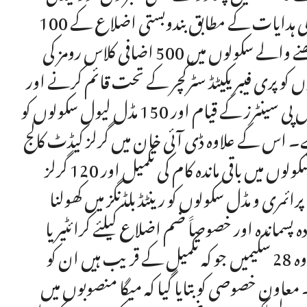
گرفتھ سکولز شامل ہیں۔ اسی طرح وزیر اعلیٰ خیبر پختونخوا کی ہدایات کے مطابق بندوبستی اضلاع کے 100
سکولوں کو رینٹڈ بلڈنگز میں کھولنے۔ زیادہ طلباء کی شرح رکھنے والے سکولوں میں 500 اضافی کلاس رومز کی
زدہ علاقوں میں 50 پرائمری سکولوں کو پری فیبریکیٹڈ سٹرکچر کے تحت قائم کرنے اور
آج ایس ایف کے تحت گرلز کمیونٹی سکولوں اور اے ایل پی سینٹرز کے قیام اور 150 مڈل لیول سکولوں کو
ے۔ اس کے علاوہ ڈی آئی خان میں گرلز کیڈٹ کالج
کے قیام بشمول ضم اضلاع کی تعلیمی بہتری کے لئے 50 سکولوں میں باقی ماندہ کام کی تکمیل اور 120 گرلز
سکولوں میں سہولیات کی فراہمی اور ضم اضلاع کے 150 پرائمری و مڈل سکولوں کو رینٹڈ بلڈنگز میں کھولنا
ماندہ اور خصوصاََ ضم اضلاع کیلئے کرائٹیریا
پالیسی میں نرمی کی جائے۔ انہوں نے یہ بھی ہدایت کی کہ وہ 28 سکیمیں جو کہ تکمیل کے قریب ہیں ان کو
معاون خصوصی کو بتایا گیا کہ میگا منصوبوں میں