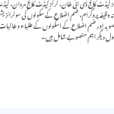
ز کیڈٹ کالج ڈی ائی خان، گرلز کیڈٹ کالج مردان، ک
انہ وظیفہ پروگرام، ضم اضلاع کے سکولوں کی سولرائزیش
وبہ اور ضم اضلاع کے اسکولوں کے طلباء و طالبات کو
ول دیگر اہم منصوبے شامل ہیں۔