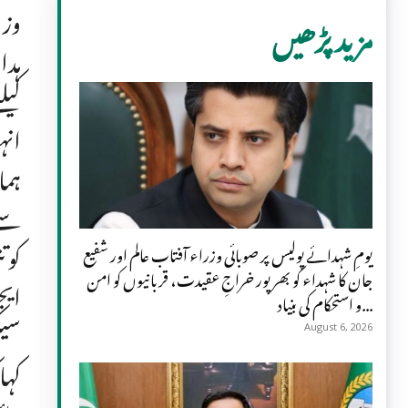
وزی
مزید پڑھیں
ہدا
کیل
انہ
ہما
سے 
کو 
یومِ شہدائے پولیس پر صوبائی وزراء آفتاب عالم اور شفیع
جان کا شہداء کو بھرپور خراجِ عقیدت، قربانیوں کو امن
ایج
و استحکام کی بنیاد...
سیک
August 6, 2026
کہا