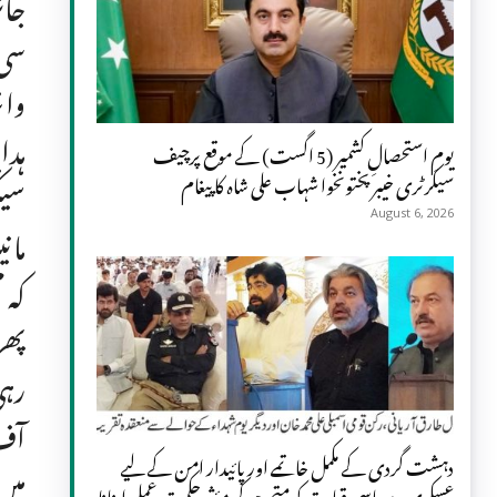
جائ
سی 
وائ
ہدا
یومِ استحصالِ کشمیر (5 اگست) کے موقع پرچیف
سیکرٹری خیبر پختونخوا شہاب علی شاہ کا پیغام
سیک
August 6, 2026
مان
کہ 
پھر
رہی
آف 
دہشت گردی کے مکمل خاتمے اور پائیدار امن کے لیے
عسکری و سیاسی قیادت کو متحد ہو کر مؤثر حکمت عملی اپنانا