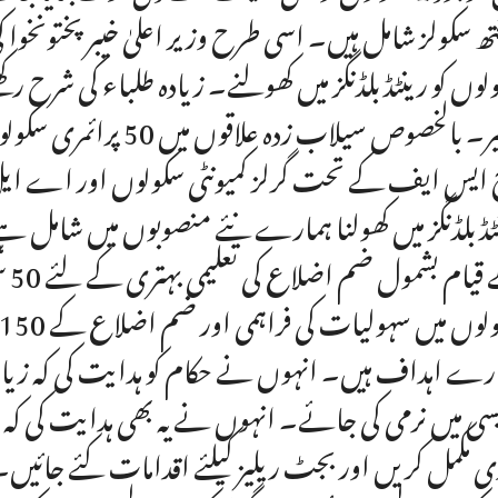
تعمیر۔ بالخصوص سیلاب 
ٹڈ بلڈنگز میں کھولنا ہمارے نئے منصوبوں میں شامل ہ
رے اہداف ہیں۔ انہوں نے حکام کو ہدایت کی کہ زیادہ پس
ی مکمل کریں اور بجٹ ریلیز کیلئے اقدامات کئے جائیں۔ 