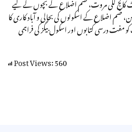
یڈٹ کالج لکی مروت، ضم اضلاع کے بچوں کے لیے
ن، ضم اضلاع کے اسکولوں کی بحالی و آباد کاری کا
 مفت درسی کتابوں اور اسکول بیگز کی فراہمی
Post Views:
560