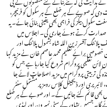
 نے ہدایت کی کہ نئے بنائے گئے منصوبوں کے پی
ت دی کہ صوبے کے ہر ضلع کے ہر سکول کو فرنیچر،
 سکول بیگز کی فراہمی بھی یقینی بنائی جائے۔ یہ
 کی صدارت کرتے ہوئے جاری کی۔ اجلاس میں
پلاننگ آفسر زین اللہ شاہ بشمول پلاننگ اور
 خصوصی برائے تعلیم محمد عاصم خان نے مزید کہا
ن لائن تعلیمی پروگرام شروع کیا جارہا ہے جس کو
کی تربیتی پروگرام میں مزید اصلاحات لائے جا
 لائبریری اور ڈیجیٹل کلاس رومز پر مشتمل سنٹر
 بھی قائم کئے جائیں گے۔ اور صوبے کے ہر ضلع
 جائے گا۔ جسمیں پشاور کے سٹی نمبر ون اور لیڈی