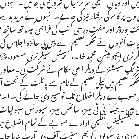
یں اور وہاں تعلیمی سرگرمیاں شروع کی جائیں۔ انہوں
ون پر کام کی رفتار تیز کی جائے۔ انہوں نے مزید ہدای
ٹ بورڈز اور مفت درسی کتب کی فراہمی کیساتھ ساتھ مفت
یات اُنہوں نے محکمہ تعلیم اے ڈی پی جائزہ اجلاس
رٹری ایجوکیشن محمد خالد، سپیشل سیکرٹری مسعود، چیف 
یٹرنگ سیکشنز کے دیگر اعلیٰ حکام نے شرکت کی۔معاون
محکمہ تعلیم میں ٹیلی تعلیم کے نام سے پائلٹ کے تحت آ
 صوبے کے دیگر اضلاع تک توسیع دی جائے گی۔ اساتذہ 
 ہیں۔ جبکہ آئی ٹی لیبز، سائنس لیبز، سپورٹس سہولیات،
ایکسیلینس تعلیمی ادارے صوبے کے تمام اضلاع میں
میں موجود 2 سکولوں کو بھی سٹیٹ آف دی آرٹ بنایا