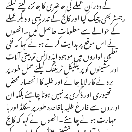
کے دوران عملے کی حاضری کا جائزہ لینے کیلئے
رجسٹر بھی چیک کیا اور کالج کے تدریسی و دیگر عملے
کے حوالے سے معلومات حاصل کیں۔انھوں
نے اس موقع پر ہدایت کرتے ہوئے کہا کہ فنی
تعلیمی اداروں میں موجود ایڈوانس تربیتی آلات
اور مشینوں کو پریکٹیکل ٹریننگ کیلئے مکمل طور پر
بروئے کار لایا جائے اور طلبہ کا انحصار محض
تھیوری اور ڈگری پر نہیں ہونا چاہئے بلکہ ان
اداروں سے فارغ طلبہ باقاعدہ طور پر سکلڈ اور با
مہارت ہونے چاہئے۔انھوں نے کہا کہ کالج
اپنے آلات اور مشینی اثاثوں کو ادارے کی