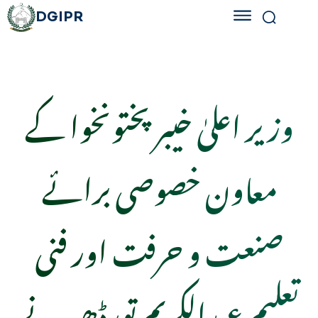
DGIPR
وزیر اعلیٰ خیبر پختونخوا کے
معاون خصوصی برائے
صنعت و حرفت اور فنی
تعلیم عبدالکریم تورڈھیر نے