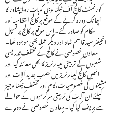
گورنمنٹ کالج آف ٹیکنالوجی کوہاٹ روڈ پشاور کا
اچانک دورہ کرنے کے موقع پر کالج انتظامیہ اور
حکام کو صادر کئے۔اس موقع پر کالج پرنسپل
انجینئر سید قاسم شاہ اور دیگر عملہ بھی موجود تھا۔
معاون خصوصی نے کالج کے مختلف تدریسی
شعبوں کے تربیتی لیبارٹریز کا بھی معائنہ کیا اور
انھیں کالج لیبارٹریز میں نصب جدید آلات اور
مشینوں کی خصوصیات،کام اور مختلف ٹیکنالوجیز
کیلئے ان آلات کی تربیتی سرگرمیوں کے حوالے
سے بریف کیا گیا۔معاون خصوصی نے دورے