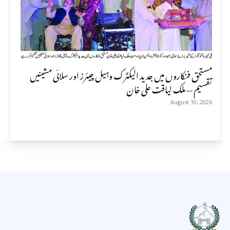
مستحق فنکاروں میں جدید الیکٹرک وہیل چیئرز اور سلائی مشینیں
تقسیم — ملک لیاقت علی خان
August 10, 2026