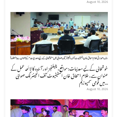
August 10, 2026
خوشحالی کے لیے معدنیات: مواقع، چیلنجز اور آئندہ کا لائحہ عمل کے
عنوان سے، غلام اسحاق خان انسٹیٹیوٹ آف انجینئرنگ صوابی
میں قومی سمپوزیم...
August 10, 2026