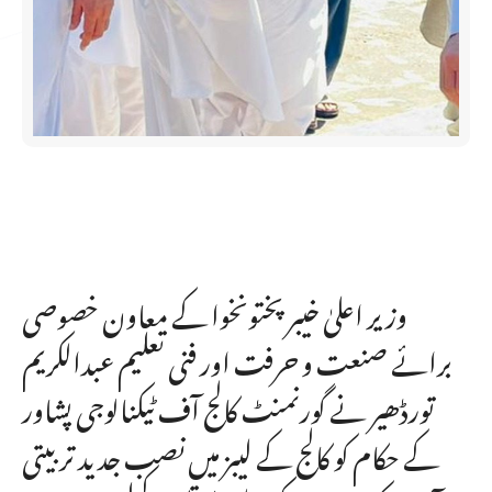
وزیر اعلیٰ خیبر پختونخوا کے معاون خصوصی
برائے صنعت و حرفت اور فنی تعلیم عبدالکریم
تورڈھیر نے گورنمنٹ کالج آف ٹیکنالوجی پشاور
کے حکام کو کالج کے لیبز میں نصب جدید تربیتی