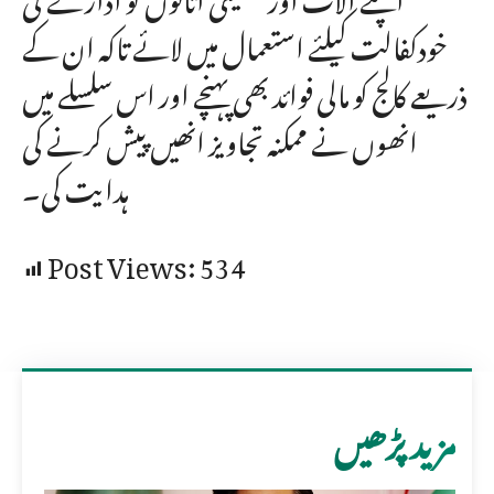
خودکفالت کیلئے استعمال میں لائے تاکہ ان کے
ذریعے کالج کو مالی فوائد بھی پہنچے اور اس سلسلے میں
انھوں نے ممکنہ تجاویز انھیں پیش کرنے کی
ہدایت کی۔
Post Views:
534
مزید پڑھیں