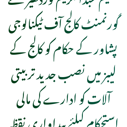
گورنمنٹ کالج آف ٹیکنالوجی
پشاور کے حکام کو کالج کے
لیبز میں نصب جدید تربیتی
آلات کو ادارے کی مالی
استحکام کیلئے پیداواری نقظہ