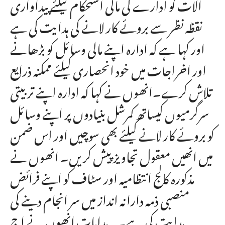
آلات کو ادارے کی مالی استحکام کیلئے پیداواری
نقظہ نظر سے بروئے کار لانے کی ہدایت کی ہے
اور کہا ہے کہ ادارہ اپنے مالی وسائل کو بڑھانے
اور اخراجات میں خود انحصاری کیلئے ممکنہ ذرایع
تلاش کرے۔انھوں نے کہا کہ ادارہ اپنے تربیتی
سرگرمیوں کیساتھ کمرشل بنیادوں پر اپنے وسائل
کو بروئے کار لانے کیلئے بھی سوچیں اور اس ضمن
میں انھیں معقول تجاویز پیش کریں۔ انھوں نے
مذکورہ کالج انتظامیہ اور سٹاف کو اپنے فرائض
منصبی ذمہ دارانہ انداز میں سر انجام دینے کی
ہدایت کی ہے۔ یہ ہدایات انھوں نے اج