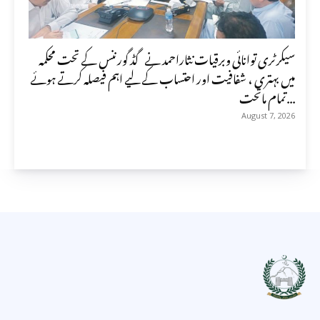
سیکرٹری توانائی وبرقیات نثاراحمد نے گڈ گورننس کے تحت محکمہ
میں بہتری ، شفافیت اور احتساب کے لیے اہم فیصلہ کرتے ہوئے
تمام ماتحت...
August 7, 2026