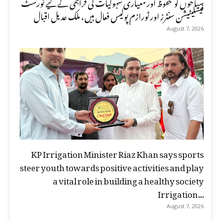
سیاحوں کو محفوظ اور معیاری سہولیات کی فراہمی کے لیے ٹورسٹ
فیسلیٹیشن سنٹرز اور ٹورازم پولیس فعال ہیں، ملک عدیل اقبال
August 7, 2026
KP Irrigation Minister Riaz Khan says sports
steer youth towards positive activities and play
a vital role in building a healthy society
Irrigation...
August 7, 2026