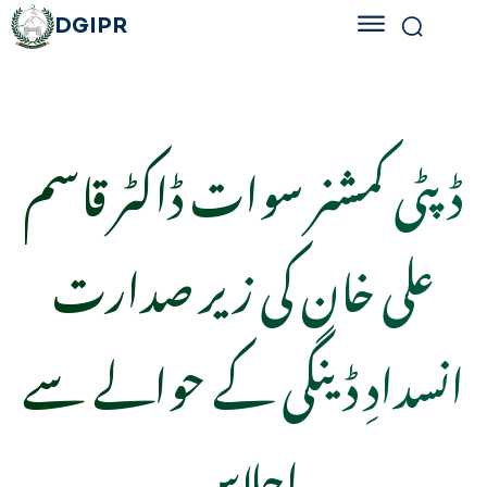
DGIPR
ڈپٹی کمشنر سوات ڈاکٹر قاسم
علی خان کی زیر صدارت
انسدادِ ڈینگی کے حوالے سے
اجلاس