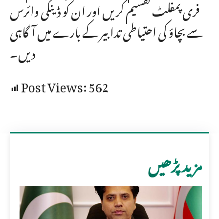
فری پمفلٹ تقسیم کریں اور ان کو ڈینگی وائرس
سے بچاؤ کی احتیاطی تدابیر کے بارے میں آگاہی
دیں۔
Post Views:
562
مزید پڑھیں