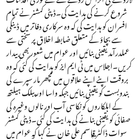
شروع کرنے کی ہدایت کی۔ڈپٹی کمشنر نے تمام
افسران کو ہدایت کی کہ وہ سرکاری دفاتر میں ڈینگی
سے بچاؤ کے متعلق ضابطہ اخلاق پر سختی سے
عملدرآمد یقینی بنائیں اور عوام میں شعور بھی بیدار
کریں۔اجلاس میں ٹی ایم ایز کو ہدایت کی گئی کہ وہ
بروقت اپنے اپنے علاقوں میں مچھر مار سپرے کی
بندوبست کو یقینی بنائیں جبکہ واسا اور پبلک ہیلتھ
کے اہلکاروں کو نکاسی آب اور نالوں وغیرہ کی
صفائی کو یقینی بنانے کی ہدایت کی گئی۔ڈپٹی کمشنر
سوات ڈاکٹر قاسم علی خان نے کہا کہ عوام میں