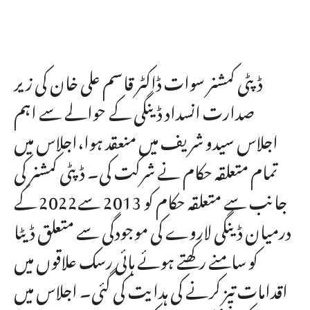
ڈپٹی کمشنر سوات ڈاکٹر قاسم علی خان کی زیر
صدارت انسداد ڈینگی کے حوالے سے اہم
اجلاس سیدو شریف میں منعقد ہوا،اجلاس میں
تمام متعلقہ حکام نے شرکت کی۔ ڈپٹی کمشنر کی
جانب سے متعلقہ حکام کو 2013 سے2022 کے
درمیان ڈینگی لاروے کی موجودگی سے متعلق ڈیٹا
کو سامنے رکھتے ہوئے ہائی رسک علاقوں میں
اقدامات تیز کرنے کی ہدایت کی گئی۔ اجلاس میں