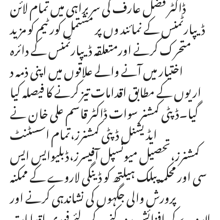
ڈاکٹر فضل عارف کی سربراہی میں تمام لائن
ڈیپارٹمنس کے نمائند وں پر مشتمل کور ٹیم کو مزید
متحرک کرنے اورمتعلقہ ڈیپارٹمنس کے دائرہ
اختیار میں آنے والے علاقوں میں اپنی ذمہ د
اریوں کے مطابق اقدامات تیز کرنے کا فیصلہ کیا
گیا۔ڈپٹی کمشنر سوات ڈاکٹر قاسم علی خان نے
ایڈیشنل ڈپٹی کمشنرز،تمام اسسٹنٹ
کمشنرز،تحصیل میونسپل آفیسرز،ڈبلیوایس ایس
سی اور محکمہ پبلک ہیلتھ کو ڈینگی لاروے کے ممکنہ
پرورش والی جگہوں کی نشاندہی کرنے اور
لاروے کی افزائش روکنے کے لئے فوری اقدامات