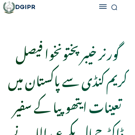
DGIPR
گورنر خیبرپختونخوا فیصل
کریم کنڈی سے پاکستان میں
تعینات ایتھوپیا کے سفیر
ڈاکٹر جمال بکر عبداللہ نے