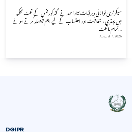
سیکرٹری توانائی وبرقیات نثاراحمد نے گڈ گورننس کے تحت محکمہ
میں بہتری ، شفافیت اور احتساب کے لیے اہم فیصلہ کرتے ہوئے
تمام ماتحت...
August 7, 2026
DGIPR