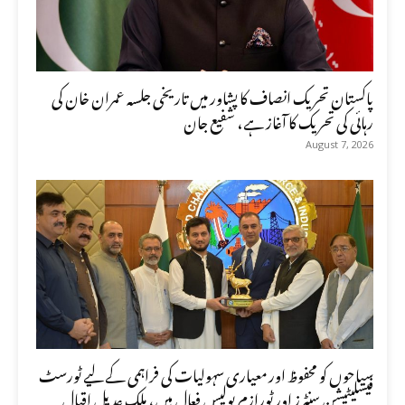
پاکستان تحریک انصاف کا پشاور میں تاریخی جلسہ عمران خان کی
رہائی کی تحریک کا آغاز ہے، شفیع جان
August 7, 2026
سیاحوں کو محفوظ اور معیاری سہولیات کی فراہمی کے لیے ٹورسٹ
فیسلیٹیشن سنٹرز اور ٹورازم پولیس فعال ہیں، ملک عدیل اقبال