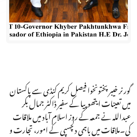
گورنر خیبرپختونخوا فیصل کریم کنڈی سے پاکستان
میں تعینات ایتھوپیا کے سفیر ڈاکٹر جمال بکر
عبداللہ نے جمعہ کے روز اسلام آباد میں ملاقات
کی۔ملاقات میں باہمی دلچسپی کے امور، تجارت و