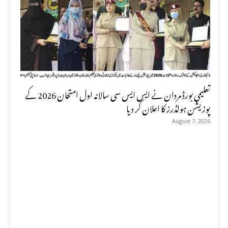
تعلیمی بورڈ مردان نے ایس ایس سی سالانہ اول امتحان 2026 کے
پوزیشن ہولڈرز کا اعلان کر دیا
August 7, 2026