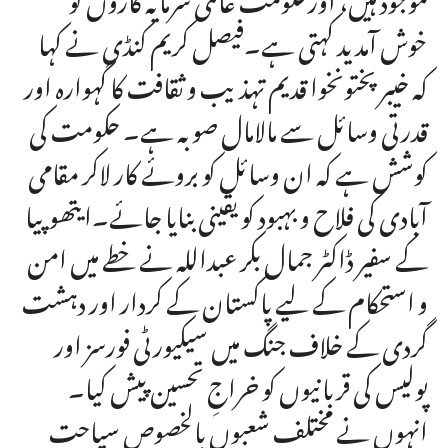
خوش آمدید کہتی ہے۔فیصل کریم کنڈی نے کہا
کہ خیبرپختونخوا قدیم تہذیب و ثقافت کا گہوارہ اور
قدرتی وسائل سے مالامال صوبہ ہے۔ حکومت کی
کوشش ہے کہ ان وسائل کو بروئے کار لاکر مقامی
آبادی کی فلاح و بہبود کو یقینی بنایا جائے۔ایتھوپیا
کے سفیر ڈاکٹر جمال بکر عبداللہ نے خطے میں امن
و استحکام کے لیے پاکستان کے کردار اور دہشت
گردی کے خلاف جنگ میں سیکیورٹی فورسز اور
پولیس کی قربانیوں کو خراجِ تحسین پیش کیا۔
انہوں نے مختلف شعبوں بالخصوص سیاحت