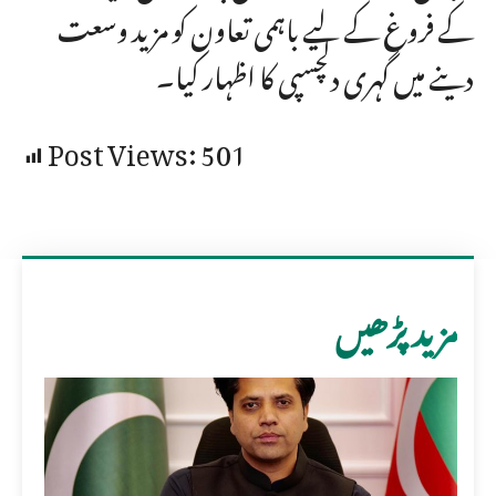
کے فروغ کے لیے باہمی تعاون کو مزید وسعت
دینے میں گہری دلچسپی کا اظہار کیا۔
Post Views:
501
مزید پڑھیں