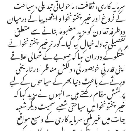
سرمایہ کاری، ثقافت، ماحولیاتی تبدیلی، سیاحت
کے فروغ اور خیبرپختونخوا و ایتھوپیا کے درمیان
دوطرفہ تعاون کو مزید مضبوط بنانے سے متعلق
تفصیلی تبادلہ خیال کیا گیا۔گورنر خیبرپختونخوا نے
گفتگو کے دوران کہا کہ صوبے کے شمالی علاقے
اپنی قدرتی خوبصورتی، دلکش مناظر اور تاریخی
ورثے کے باعث دنیا بھر کے سیاحوں کے لیے
پرکشش مقام رکھتے ہیں۔ انہوں نے مزید کہا کہ
خیبرپختونخوا میں سیاحتی شعبے سمیت دیگر شعبہ
جات میں غیر ملکی سرمایہ کاری کے وسیع مواقع
موجود ہیں، اورحکومت عالمی سرمایہ کاروں کو