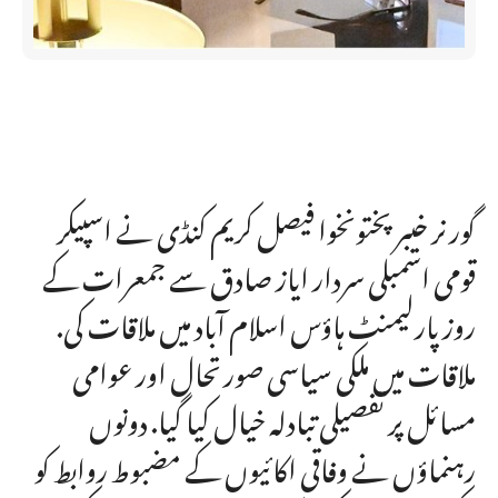
گورنر خیبر پختونخوا فیصل کریم کنڈی نے اسپیکر
قومی اسمبلی سردار ایاز صادق سے جمعرات کے
روز پارلیمنٹ ہاؤس اسلام آباد میں ملاقات کی.
ملاقات میں ملکی سیاسی صورتحال اور عوامی
مسائل پر تفصیلی تبادلہ خیال کیا گیا. دونوں
رہنماؤں نے وفاقی اکائیوں کے مضبوط روابط کو