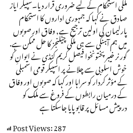
ملکی استحکام کے لیے ضروری قرار دیا۔سپیکر ایاز
صادق نے کہا کہ جمہوری اداروں کا استحکام
پارلیمان کی اولین ترجیح ہے, وفاق اور صوبوں
میں ہم آہنگی سے ہی ملکی چیلنجز کا حل ممکن ہے.
گورنر خیبر پختونخوا فیصل کریم کنڈی نے ایوانِ کو
خوش اسلوبی سے چلانے پر اسپیکر قومی اسمبلی
کے مؤثر کردار کو سراہا اور کہا کہ صوبوں اور وفاق
کے درمیان رابطوں کے فروغ سے ملک کو
درپیش مسائل پر قابو پایا جاسکتا ہے
Post Views:
287