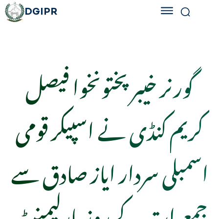
DGIPR
گورنر خیبر پختونخوا فیصل
کریم کنڈی نے اسپیکر قومی
اسمبلی سردار ایاز صادق سے
جمعرات کے روز پارلیمنٹ