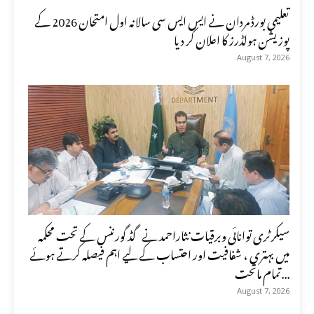
تعلیمی بورڈ مردان نے ایس ایس سی سالانہ اول امتحان 2026 کے
پوزیشن ہولڈرز کا اعلان کر دیا
August 7, 2026
سیکرٹری توانائی وبرقیات نثاراحمد نے گڈ گورننس کے تحت محکمہ
میں بہتری ، شفافیت اور احتساب کے لیے اہم فیصلہ کرتے ہوئے
تمام ماتحت...
August 7, 2026