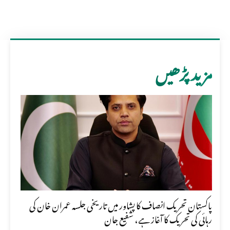
مزید پڑھیں
پاکستان تحریک انصاف کا پشاور میں تاریخی جلسہ عمران خان کی
رہائی کی تحریک کا آغاز ہے، شفیع جان