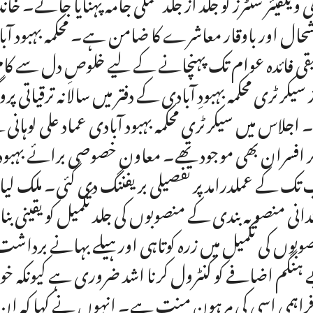
لی ویلفیئر سنٹرز کو جلد از جلد عملی جامہ پہنایا جائے۔ خ
حال اور باوقار معاشرے کا ضامن ہے۔ محکمہ بہبود آب
قی فائدہ عوام تک پہنچانے کے لیے خلوصِ دل سے کام 
 سیکرٹری محکمہ بہبودِ آبادی کے دفتر میں سالانہ ترقی
۔ اجلاس میں سیکرٹری محکمہ بہبود آبادی عماد علی لوہانی 
ر افسران بھی موجود تھے۔ معاون خصوصی برائے بہبود آبا
تک کے عملدرامد پر تفصیلی بریفننگ دی گئی۔ ملک لیاق
دانی منصوبہ بندی کے منصوبوں کی جلد تکمیل کو یقینی بن
وبوں کی تکمیل میں زرہ کوتاہی اور ہیلے بہانے برداش
ہنگم اضافے کو کنٹرول کرنا اشد ضروری ہے کیونکہ خو
فراہمی اسی کی مرہون منت ہے۔ انہوں نے کہا کہ ان ت