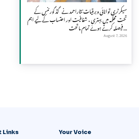
سیکرٹری توانائی وبرقیات نثاراحمد نے گڈ گورننس کے
تحت محکمہ میں بہتری ، شفافیت اور احتساب کے لیے اہم
فیصلہ کرتے ہوئے تمام ماتحت...
August 7, 2026
 Links
Your Voice