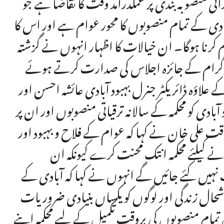
اندانی منصوبہ بندی پر عملدرآمد وقت کا تقاضا ہے جو
ادی کے تمام منصوبوں کا محور عوام ہے اور اس کا
کرنا ہوگا۔ ان خیالات کا اظہار انہوں نے گزشتہ
اتی پروگرام کے جائزہ اجلاس کی صدارت کرتے ہوئے
کے علاؤہ ڈائریکٹر جنرل بہبود آبادی عائشہ احسن اور
دی کو محکمہ کے سالانہ ترقیاتی منصوبوں اور ان پر
ت علی خان نے کہا کہ عوام کے فلاح و بہبود اور
انے کیلئے محکمہ انتک محنت کرے کیونکہ ان
ت نہیں کئے جائیں گے انہوں نے کہا کہ آبادی کے
شحال زندگی اور لوگوں کو یکساں بنیادی ضروریات
مام منصوبوں کی بروقت تکمیل کے لیے محکمہ اپنے