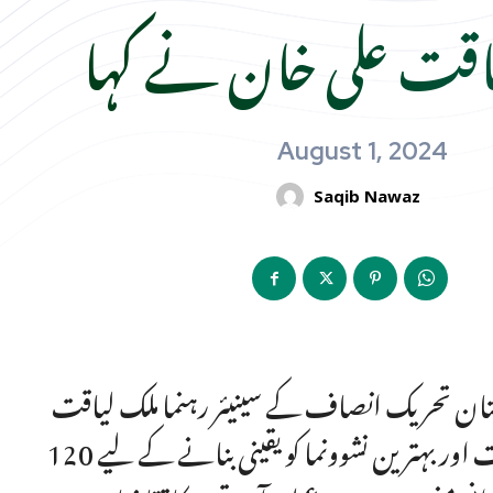
اقت علی خان نے کہا
August 1, 2024
Saqib Nawaz
ستان تحریک انصاف کے سینیئر رہنما ملک لیاقت
علی خان نے کہا ہے کہ قبائلی اضلاع میں زچہ و بچہ کی صحت اور بہترین نشوونما کو یقینی بنانے کے لیے 120