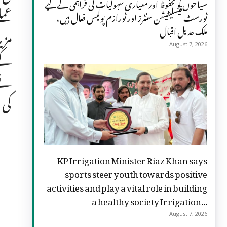
سیاحوں کو محفوظ اور معیاری سہولیات کی فراہمی کے لیے
عمل
ٹورسٹ فیسلیٹیشن سنٹرز اور ٹورازم پولیس فعال ہیں،
ملک عدیل اقبال
مزی
August 7, 2026
کے 
نے 
کی 
KP Irrigation Minister Riaz Khan says
sports steer youth towards positive
activities and play a vital role in building
a healthy society Irrigation...
August 7, 2026