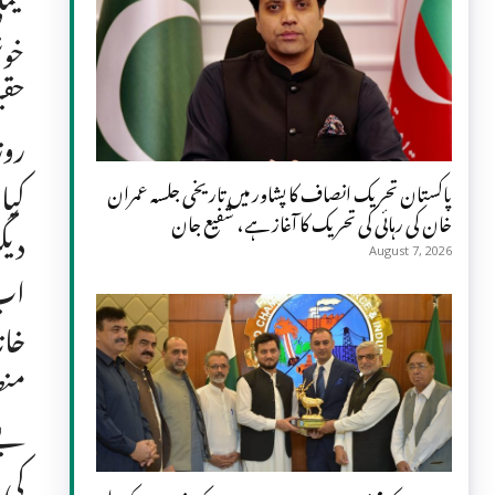
فیم
خوش
حقی
روز
کیا
پاکستان تحریک انصاف کا پشاور میں تاریخی جلسہ عمران
خان کی رہائی کی تحریک کا آغاز ہے، شفیع جان
دیگ
August 7, 2026
اب 
خان
منص
بے 
کی 