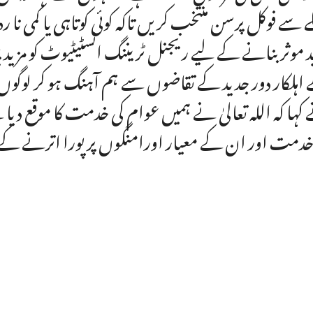
ے سے فوکل پرسن منتخب کریں تاکہ کوئی کوتاہی یا کمی نا 
د موثر بنانے کے لیے ریجنل ٹریننگ انسٹیٹیوٹ کو مزید ب
اہلکار دور جدید کے تقاضوں سے ہم آہنگ ہو کر لوگ
کہا کہ اللہ تعالیٰ نے ہمیں عوام کی خدمت کا موقع 
خدمت اور ان کے معیار اورامنگوں پر پورا اترنے کے ل