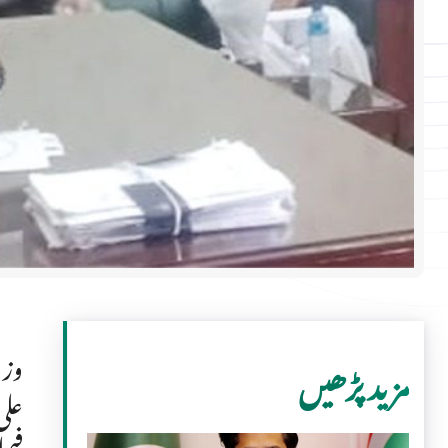
وزی
مزید پڑھیں