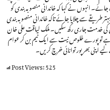
رہ جائے۔ انہوں نے کہا کہ خاندانی منصوبہ بندی کو
ہتر طریقے سے چلایا جائے تاکہ خاندانی منصوبہ بندی
وں کی خدمت جاری رکھ سکیں۔ ملک لیاقت علی خان
دیا ہے تو پورے خلوص نیت سے ایک ٹیم بن کر عوام
یے اپنی بھرپور توانائی خرچ کریں۔
Post Views:
525