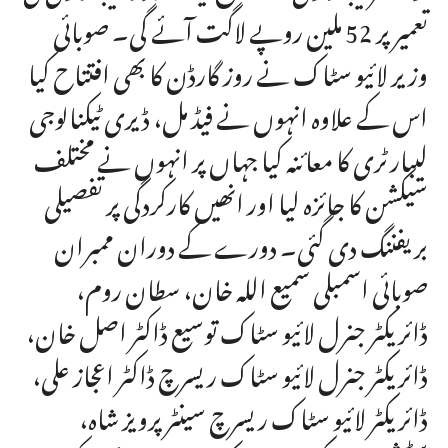
تعمیر پر 52 ملین روپے لاگت آئے گی۔ صوبائی
وزیر لائیو سٹاک نے روز گارڈن کا بھی افتتاح کیا
اس کے علاوہ انہوں نے فیڈ مل، ڈیری ٹیکنالوجی
لیبارٹری کا معائنہ کیا جہاں پر انہوں نے مختلف
سیکشن کا جائزہ لیا اور انھیں کارکردگی پر تفصیلی
بریفننگ دی گئی۔ دورے کے دوران ممبران
صوبائی اسمبلی سمیع اللہ خان، سطان روم،
ڈائریکٹر جنرل لائیو سٹاک توسیع ڈاکٹر اصل خان،
ڈائریکٹر جنرل لائیو سٹاک ریسرچ ڈاکٹر اعجاز علی،
ڈائریکٹر لائیو سٹاک ریسرچ سینٹرپرویز شاہ،