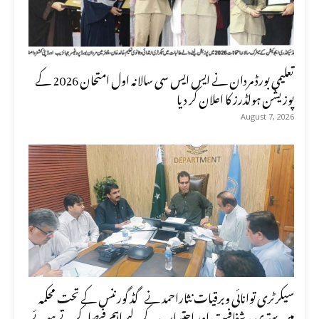
تعلیمی بورڈ مردان نے ایس ایس سی سالانہ اول امتحان 2026 کے
پوزیشن ہولڈرز کا اعلان کر دیا
August 7, 2026
سیکرٹری توانائی وبرقیات نثاراحمد نے گڈ گورننس کے تحت محکمہ
میں بہتری ، شفافیت اور احتساب کے لیے اہم فیصلہ کرتے ہوئے