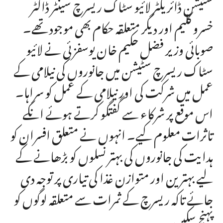
سٹیشن ڈائریکٹر لائیو سٹاک ریسرچ سینٹر ڈاکٹر
خسرو کلیم اور دیگر متعلقہ حکام بھی موجود تھے۔
صوبائی وزیر فضل حکیم خان یوسفزئی نے لائیو
سٹاک ریسرچ سٹیشن میں جانوروں کی نیلامی کے
عمل میں شرکت کی اور نیلامی کے عمل کو سراہا۔
اس موقع پر شرکاء سے گفتگو کرتے ہوئے انکے
تاثرات معلوم کیے۔ انہوں نے متعلق افسران کو
ہدایت کی جانوروں کی بہتر نسلوں کو بڑھانے کے
لیے بہترین اور متوازن غذا کی تیاری پر توجہ دی
جائے تاکہ ریسرچ کے ثمرات سے متعلقہ لوگوں کو
پہنچ سکیں۔