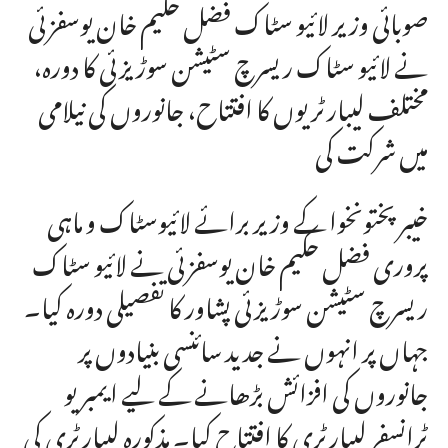
صوبائی وزیر لائیو سٹاک فضل حکیم خان یوسفزئی
نے لائیو سٹاک ریسرچ سٹیشن سوڑیزئی کا دورہ،
مختلف لیبارٹریوں کا افتتاح، جانوروں کی نیلامی
میں شرکت کی
خیبر پختونخوا کے وزیر برائے لائیوسٹاک و ماہی
پروری فضل حکیم خان یوسفزئی نے لائیو سٹاک
ریسرچ سٹیشن سوڑیزئی پشاور کا تفصیلی دورہ کیا۔
جہاں پر انہوں نے جدید سائنسی بنیادوں پر
جانوروں کی افزائش بڑھانے کے لیے ایمبریو
ٹرانسفر لیبارٹری کا افتتاح کیا۔ مذکورہ لیبارٹری کی