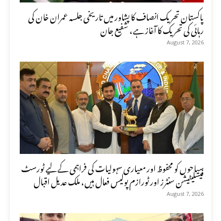
پاکستان تحریک انصاف کا پشاور میں تاریخی جلسہ عمران خان کی
رہائی کی تحریک کا آغاز ہے، شفیع جان
August 7, 2026
سیاحوں کو محفوظ اور معیاری سہولیات کی فراہمی کے لیے ٹورسٹ
فیسلیٹیشن سنٹرز اور ٹورازم پولیس فعال ہیں، ملک عدیل اقبال
August 7, 2026