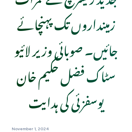
زمینداروں تک پہنچائے
جائیں۔ صوبائی وزیر لائیو
سٹاک فضل حکیم خان
یوسفزئی کی ہدایت
November 1, 2024