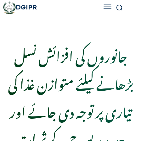
DGIPR
جانوروں کی افزائش نسل
بڑھانے کیلئے متوازن غذا کی
تیاری پر توجہ دی جائے اور
جدید ریسرچ کے ثمرات