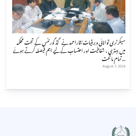
سیکرٹری توانائی وبرقیات نثاراحمد نے گڈ گورننس کے تحت محکمہ
میں بہتری ، شفافیت اور احتساب کے لیے اہم فیصلہ کرتے ہوئے
تمام ماتحت...
August 7, 2026