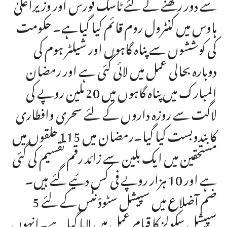
سے دور رکھنے کے لئے ٹاسک فورس اور وزیراعلیٰ
ہاوس میں کنٹرول روم قائم کیا گیاہے۔ حکومت
کی کوششوں سے پناہ گاہوں اور شیلٹر ہوم کی
دوبارہ بحالی عمل میں لائی گئی ہے اور رمضان
المبارک میں پناہ گاہوں میں 20 ملین روپے کی
لاگت سے روزہ داروں کے لئے سحری وافطاری
کا بندوبست کیا گیا۔رمضان میں 115 حلقوں میں
مستحقین میں ایک بلین سے زائد رقم تقسیم کی گئی
ہے اور 10 ہزار روپے فی کس دئیے گئے ہیں۔
ضم آضلاع میں سپیشل سٹوڈنٹس کے لئے 5
سپیشل سکولز کا قیام عمل میں لایا گیا ہے۔انہوں