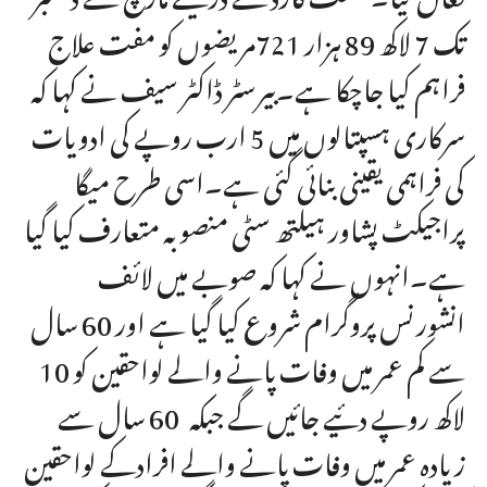
تک 7 لاکھ 89 ہزار 721مریضوں کو مفت علاج
فراہم کیا جاچکا ہے۔بیرسٹر ڈاکٹر سیف نے کہا کہ
سرکاری ہسپتالوں میں 5 ارب روپے کی ادویات
کی فراہمی یقینی بنائی گئی ہے۔اسی طرح میگا
پراجیکٹ پشاور ہیلتھ سٹی منصوبہ متعارف کیا گیا
ہے۔انہوں نے کہا کہ صوبے میں لائف
انشورنس پروگرام شروع کیا گیا ہے اور 60 سال
سے کم عمر میں وفات پانے والے لواحقین کو 10
لاکھ روپے دئیے جائیں گے جبکہ 60 سال سے
زیادہ عمر میں وفات پانے والے افرادکے لواحقین