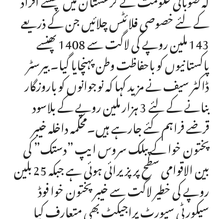
کے لئے خصوصی فلائٹس چلائیں جن کے ذریعے
143 ملین روپے کی لاگت سے 1408 پھنسے
پاکستانیوں کو باحفاظت وطن پہنچایا گیا۔ بیرسٹر
ڈاکٹر سیف نے مزید کہا کہ نوجوانوں کو باروزگار
بنانے کے لئے 3 ہزار ملین روپے کے بلاسود
قرضے فراہم کئے جارہے ہیں۔محکمہ داخلہ خیبر
پختون خوا کے پبلک سروس ایپ ”دستک” کی
بین الاقوامی سطح پر پزیرائی ہوئی ہے جبکہ 25 بلین
روپے کی خطیر لاگت سے خیبر پختون خوا فوڈ
سیکورٹی سپورٹ پراجیکٹ بھی متعارف کیا