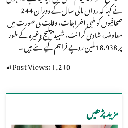
نے کہا کہ رواں مالی سال کے دوران 244
صحافیوں کو طبی اخراجات، وفات کی صورت میں
معاوضہ، شادی گرانٹ، شہید پیکیج وغیرہ کے طور
پر 18.938 ملین روپے فراہم کیے گئے ہیں۔
Post Views:
1,210
مزید پڑھیں