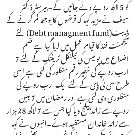
کو 5 لاکھ روپے دئے جائیں گے۔بیرسٹر ڈاکٹر
سیف نے مزید کہا کہ قرضوں کا بوجھ کم کرنے کے
لئے (Debt managment fund)ڈیبٹ
منیجمنٹ فنڈ کا قیام عمل میں لایا گیا ہے ضم
اضلاع میں پولیس کی ٹیکنکل ٹریننگ کے لئے 7
ارب روپے کی خطیر رقم منظور کی گئی ہے اسی
طرح سی ٹی ڈی کے لئے ایک ارب روپے کی
منظوری دی گئی ہے اور رمضان میں 7 بلین
روپے سے زائد پیکج دیا گیا جس سے 7 لاکھ 28 ہزار
سے زائد خاندان مستفید ہوئے۔انہوں نے کہا
کہ صوبائی حکومت نے کرغستان میں پھنسے افراد