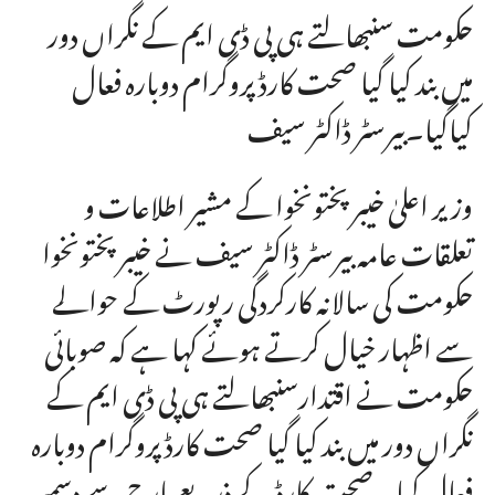
حکومت سنبھالتے ہی پی ڈی ایم کے نگراں دور
میں بند کیا گیا صحت کارڈ پروگرام دوبارہ فعال
کیاگیا۔بیرسٹر ڈاکٹر سیف
وزیر اعلیٰ خیبر پختونخوا کے مشیر اطلاعات و
تعلقات عامہ بیرسٹر ڈاکٹر سیف نے خیبر پختونخوا
حکومت کی سالانہ کارکردگی رپورٹ کے حوالے
سے اظہار خیال کرتے ہوئے کہا ہے کہ صوبائی
حکومت نے اقتدارسنبھالتے ہی پی ڈی ایم کے
نگراں دور میں بند کیا گیا صحت کارڈ پروگرام دوبارہ
فعال کیا۔ صحت کارڈ کے ذریعے مارچ سے دسمبر