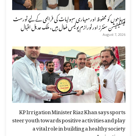
سیاحوں کو محفوظ اور معیاری سہولیات کی فراہمی کے لیے ٹورسٹ
فیسلیٹیشن سنٹرز اور ٹورازم پولیس فعال ہیں، ملک عدیل اقبال
August 7, 2026
KP Irrigation Minister Riaz Khan says sports
steer youth towards positive activities and play
a vital role in building a healthy society
Irrigation...