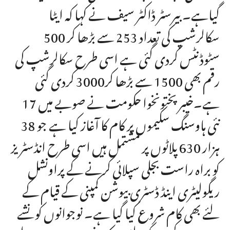
گیاہے۔ بیرسٹر ڈاکٹر سیف نے کہا کہ ایٹا
سکالرشپ کی تعداد 253 سے بڑھا کر 500
سٹوڈنٹس کردی گئی ہے اسی طرح سکالرشپ کی
رقم بھی 1500 سے بڑھا کر3000 کردی گئی
ہے۔خیبر پختونخوا حکومت نے صوبے میں 17
نئی ہاوسنگ سکیموں پر کام کا آغاز کیا ہے جو 38
ہزار 630 پلاٹوں پر مشتمل ہیں اسی طرح انڈسٹریز
کو براہ راست بجلی سپلائی کرنے کے پراونشل
ریگولیٹری اینڈ ڈسٹری بیوشن کمپنی کے قیام کے
لئے بھی کام شروع کیا گیا ہے۔ نوجوانوں کو نشے