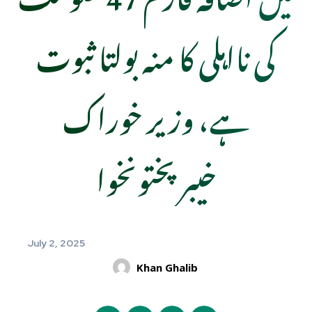
کی نااہلی کا منہ بولتا ثبوت
ہے، وزیر خوراک
خیبرپختونخوا
July 2, 2025
Khan Ghalib