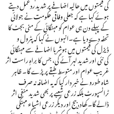
کی قیمتوں میں حالیہ اضافے پر شدید ردعمل دیتے
ہوئے کہا ہے کہ جعلی وفاقی حکومت نے جولائی
کے پہلے دن ہی عوام کو مہنگائی کے منی بجٹ کا
تحفہ دے دیا ہے۔انہوں نے کہا کہ پٹرول و
ڈیزل کی قیمتوں میں ہوشربا اضافے سے مہنگائی
کی نئی اور شدید لہر آئے گی، جس کا براہِ راست اثر
غریب عوام اور متوسط طبقے پر پڑے گا۔ ظاہر
شاہ طورو نے خبر دار کیا کہ یہ اضافہ نہ صرف
ٹرانسپورٹ بلکہ زرعی شعبے پر بھی شدید منفی اثر
ڈالے گا۔ کھاد، بیج اور دیگر زرعی اشیاء مہنگی
ہونے سے کسانوں کی کمر ٹوٹ جائے گی۔صوبائی