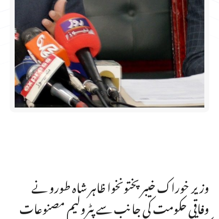
وزیر خوراک خیبرپختونخوا ظاہر شاہ طورو نے
وفاقی حکومت کی جانب سے پٹرولیم مصنوعات