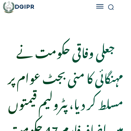
DGIPR
جعلی وفاقی حکومت نے
مہنگائی کا منی بجٹ عوام پر
مسلط کر دیا، پٹرولیم قیمتوں
میں اضافہ فارم 47 حکومت