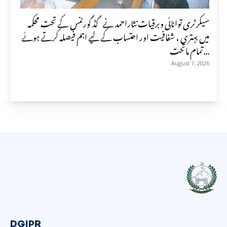
سیکرٹری توانائی وبرقیات نثاراحمد نے گڈ گورننس کے تحت محکمہ
میں بہتری ، شفافیت اور احتساب کے لیے اہم فیصلہ کرتے ہوئے
تمام ماتحت...
August 7, 2026
DGIPR