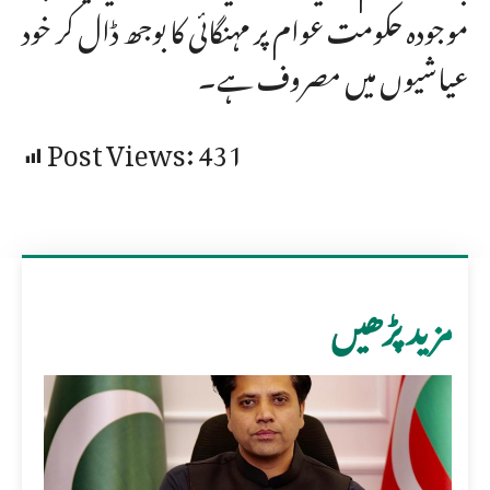
موجودہ حکومت عوام پر مہنگائی کا بوجھ ڈال کر خود
عیاشیوں میں مصروف ہے۔
Post Views:
431
مزید پڑھیں