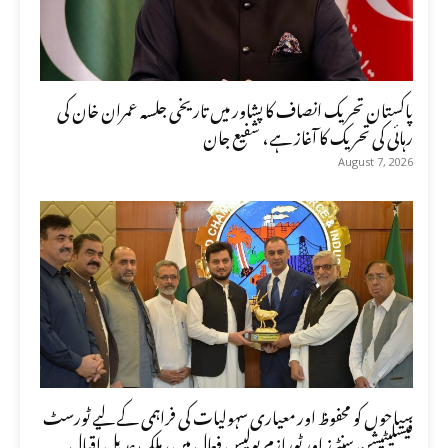
پاکستان تحریک انصاف کا پشاور میں تاریخی جلسہ عمران خان کی
رہائی کی تحریک کا آغاز ہے، شفیع جان
August 7, 2026
سیاحوں کو محفوظ اور معیاری سہولیات کی فراہمی کے لیے ٹورسٹ
فیسلیٹیشن سنٹرز اور ٹورازم پولیس فعال ہیں، ملک عدیل اقبال