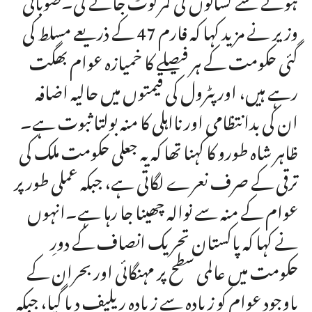
وزیر نے مزید کہا کہ فارم 47 کے ذریعے مسلط کی
گئی حکومت کے ہر فیصلے کا خمیازہ عوام بھگت
رہے ہیں، اور پٹرول کی قیمتوں میں حالیہ اضافہ
ان کی بدانتظامی اور نااہلی کا منہ بولتا ثبوت ہے۔
ظاہر شاہ طورو کا کہنا تھا کہ یہ جعلی حکومت ملک کی
ترقی کے صرف نعرے لگاتی ہے، جبکہ عملی طور پر
عوام کے منہ سے نوالہ چھینا جا رہا ہے۔انہوں
نے کہا کہ پاکستان تحریک انصاف کے دورِ
حکومت میں عالمی سطح پر مہنگائی اور بحران کے
باوجود عوام کو زیادہ سے زیادہ ریلیف دیا گیا، جبکہ