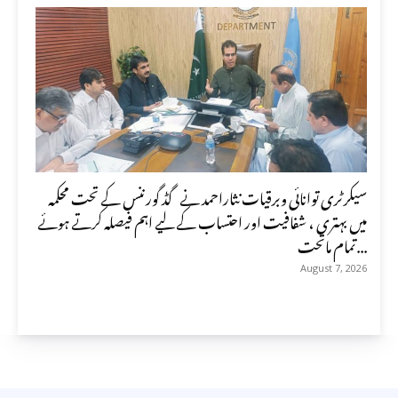
سیکرٹری توانائی وبرقیات نثاراحمد نے گڈ گورننس کے تحت محکمہ
میں بہتری ، شفافیت اور احتساب کے لیے اہم فیصلہ کرتے ہوئے
تمام ماتحت...
August 7, 2026