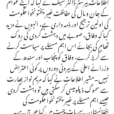
اطلاعات بیرسٹر ڈاکٹر سیف نے کہا کہ اپنے عوام
کے جان و مال کی حفاظت خیبر پختونخوا حکومت
کی اولین ترجیح اور ذمہ داری ہے، انہوں نے مزید
کہا کہ وفاق، صوبے میں دہشت گردی کی روک
تھام کی بجائے اس اہم مسئلے پر سیاست کرنے
سے گریز کرے، وفاق کو پنجاب اور سندھ کے
وزرائے اعلیٰ کے بیرونی دوروں پر کوئی اعتراض
نہیں۔مشیر اطلاعات نے کہا کہ مریم نواز بھارت
سے سموگ ڈپلومیسی کر سکتی ہیں تو دہشت گردی
جیسے اہم مسئلے پر خیبر پختونخوا حکومت کی
افغانستان سے بات چیت میں کیا حرج ہے۔