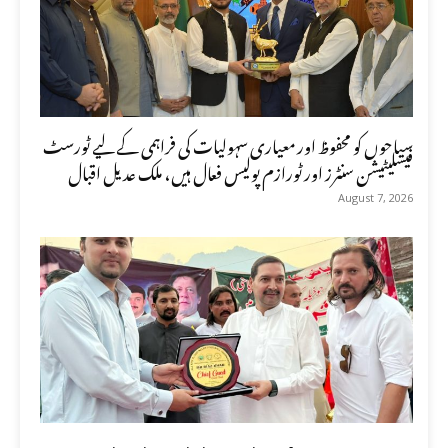
سیاحوں کو محفوظ اور معیاری سہولیات کی فراہمی کے لیے ٹورسٹ
فیسلیٹیشن سنٹرز اور ٹورازم پولیس فعال ہیں، ملک عدیل اقبال
August 7, 2026