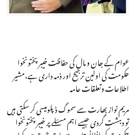
عوام کے جان و مال کی حفاظت خیبر پختونخوا
حکومت کی اولین ترجیح اور ذمہ داری ہے،مشیر
اطلاعات وتعلقات عامہ
مریم نواز بھارت سے سموگ ڈپلومیسی کر سکتی ہیں
تو دہشت گردی جیسے اہم مسئلے پر خیبر پختونخوا
حکومت کی افغانستان سے بات چیت میں کیا