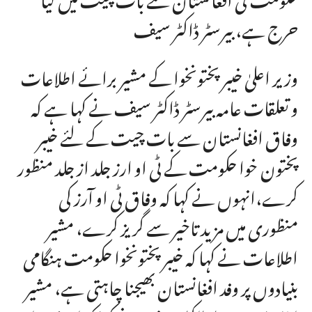
حرج ہے، بیرسٹر ڈاکٹر سیف
وزیر اعلیٰ خیبر پختونخوا کے مشیر برائے اطلاعات
و تعلقات عامہ بیرسٹر ڈاکٹر سیف نے کہا ہے کہ
وفاق افغانستان سے بات چیت کے لئے خیبر
پختون خوا حکومت کے ٹی او ارز جلد از جلد منظور
کرے،انہوں نے کہا کہ وفاق ٹی او آرز کی
منظوری میں مزید تاخیر سے گریز کرے، مشیر
اطلاعات نے کہا کہ خیبر پختونخوا حکومت ہنگامی
بنیادوں پر وفد افغانستان بھیجنا چاہتی ہے، مشیر