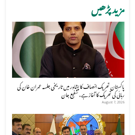
مزید پڑھیں
پاکستان تحریک انصاف کا پشاور میں تاریخی جلسہ عمران خان کی
رہائی کی تحریک کا آغاز ہے، شفیع جان
August 7, 2026