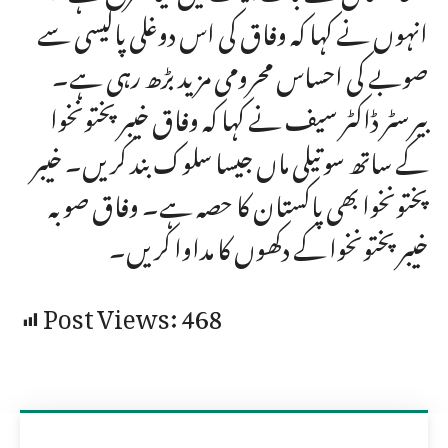
انہوں نے کہا کہ وفاق کی اس دوغلی پالیسی سے
صوبے کی احساس محرومی مزید بڑھ رہی ہے۔
بیرسٹر ڈاکٹر سیف نے کہا کہ وفاق خیبر پختونخوا
کے ساتھ سوتیلی ماں جیسا سلوک بند کریں۔ خیبر
پختونخوا بھی پاکستان کا حصہ ہے۔ وفاق صوبہ
خیبر پختونخوا کے دکھوں کا مداوا کریں۔
Post Views:
468