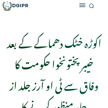
DGIPR
اکوڑہ خٹک دھماکے کے بعد
خیبر پختونخوا حکومت کا
وفاق سے ٹی او آرز جلد از
جلد منظور کرنے کا