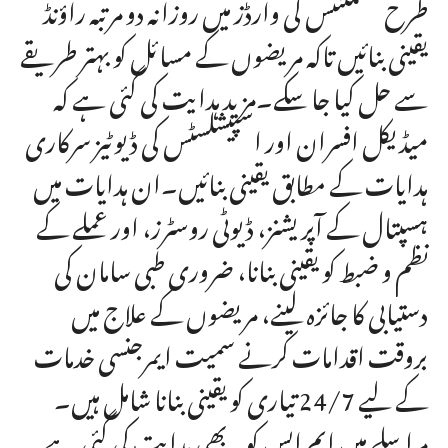
طرح کنسلٹنٹس کی وارڈز میں روزانہ دو مرتبہ راؤنڈ
یقینی بنائیں تاکہ مریضوں کے مسائل کو بہتر طریقے
سے حل کیا جا سکے۔مزید ہدایت کی گئی ہے کہ
میڈیکل افسران اور اسپیشلسٹس کی ڈیوٹیز سرکاری
ہدایات کے مطابق یقینی بنائیں۔ان ہدایات میں
ہسپتال کے آپریشنز، ڈیوٹی روسٹرز، اور عملے کے
نظم و ضبط کو یقینی بنانا، ضروری طبی سامان کی
دستیابی کا جائزہ لینے، مریضوں کے علاج میں
بروقت اقدامات کرنے سمیت ایمرجنسی خدمات
کے لیے 24/7 تیاری کو یقینی بنانا شامل ہیں۔
مراسلے میں ایم ایس کو یہ بھی ہدایت کی گئی ہے