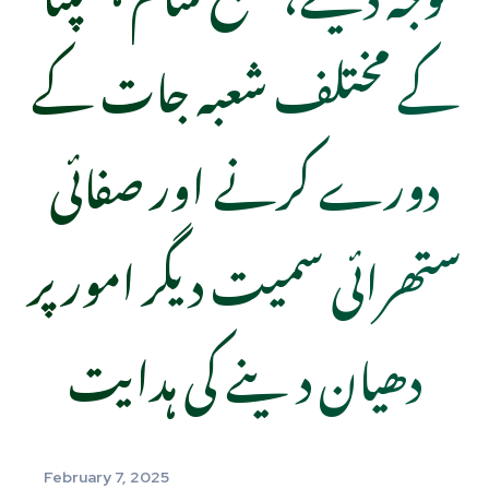
کے مختلف شعبہ جات کے
دورے کرنے اور صفائی
ستھرائی سمیت دیگر امور پر
دھیان د ینے کی ہدایت
February 7, 2025