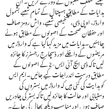
کیلئے مختلف شعبوں کے دورے کریں۔ ان
ہدایات کے مطابق ہسپتال کے تمام شعبے بشمول
وارڈز، او پی ڈی، تشخیصی شعبے، واش رومز صاف
اور حفظان صحت کے اصولوں کے مطابق ہونے
چاہئیں۔ہدایات میں مزید کہاگیا ہے کہ وارڈز میں
مریضوں کے داخلے اور ڈسچارج رجسٹرز کا جائزہ
لیں تاکہ ڈی ایچ آئی ایس-2 کے اصولوں کے
مطابق درست اندراجات کیے جائیں۔ایم ایس
کو ہدایت کی گئی ہیں کہ وارڈز میں بستروں کی
دستیابی اور حالت کا جائزہ لیں تاکہ بستر کی چادریں
صاف ہوں اور مناسب دیکھ بھال کی جائے۔