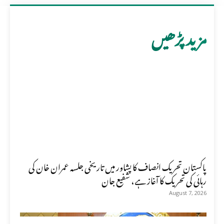
مزید پڑھیں
پاکستان تحریک انصاف کا پشاور میں تاریخی جلسہ عمران خان کی
رہائی کی تحریک کا آغاز ہے، شفیع جان
August 7, 2026