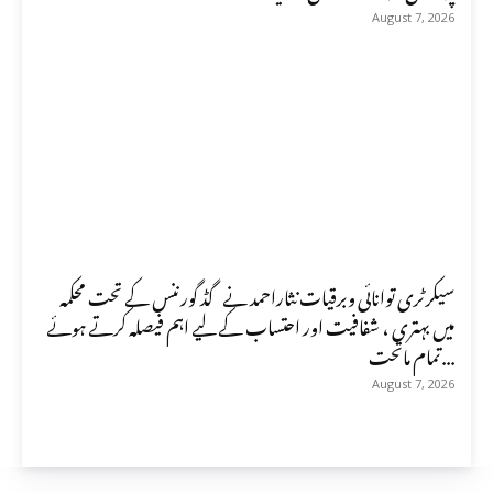
August 7, 2026
سیکرٹری توانائی وبرقیات نثاراحمد نے گڈ گورننس کے تحت محکمہ
میں بہتری ، شفافیت اور احتساب کے لیے اہم فیصلہ کرتے ہوئے
تمام ماتحت...
August 7, 2026