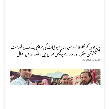
سیاحوں کو محفوظ اور معیاری سہولیات کی فراہمی کے لیے ٹورسٹ
فیسلیٹیشن سنٹرز اور ٹورازم پولیس فعال ہیں، ملک عدیل اقبال
August 7, 2026