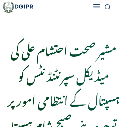
DGIPR
مشیر صحت احتشام علی کی
میڈیکل سپرنٹنڈنٹس کو
ہسپتال کے انتظامی امور پر
توجہ دینے، صبح شام ہسپتا