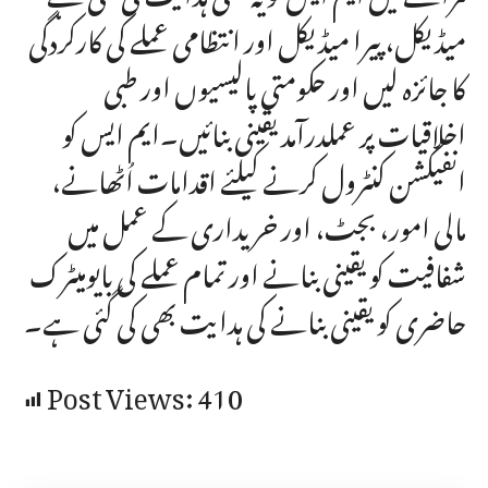
میڈیکل، پیرا میڈیکل اور انتظامی عملے کی کارکردگی
کا جائزہ لیں اور حکومتی پالیسیوں اور طبی
اخلاقیات پر عملدرآمد یقینی بنائیں۔ایم ایس کو
انفیکشن کنٹرول کرنے کیلئے اقدامات اُٹھانے،
مالی امور، بجٹ، اور خریداری کے عمل میں
شفافیت کو یقینی بنانے اور تمام عملے کی بایومیٹرک
حاضری کو یقینی بنانے کی ہدایت بھی کی گئی ہے۔
Post Views:
410