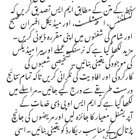
خط کے متن کے مطابق ایم ایس تصدیق کریں کہ
کنسلٹنٹس، اسپیشلسٹ، اور میڈیکل افسران صبح
اور شام کی شفٹوں میں اپنی مقررہ ڈیوٹی کریں۔
مزید لکھا گیا ہے کہ نرسنگ عملے اور پیرا میڈیکس
کی موجودگی یقینی بنائیں۔تشخیصی شعبوں کی
کارکردگی اور افادیت کی نگرانی کریں تاکہ تمام نتائج
درست طریقے سے درج کیے جائیں۔مراسلے میں
لکھا گیا ہے کہ ایم ایس او پی ڈی خدمات کے
آپریشنل معیار کا جائزہ لیں اور مریضوں کی جانچ
پڑتال کے مناسب ریکارڈ کو یقینی بنائیں۔اسی