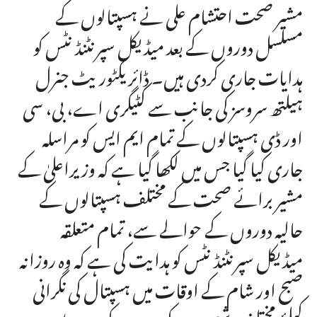
مشیر صحت احتشام علی نے ہسپتالوں کے
مسلسل دوروں کے بعد میڈیکل سپرنٹنڈنٹس کو
ہدایات جاری کردی ہیں۔ ڈائریکٹوریٹ جنرل
ہیلتھ سروسز کی جانب سے کٹیگری اے، بی، سی
اور ڈی ہسپتالوں کے تمام ایم ایس کو مراسلہ
جاری کیا گیا جس میں لکھا گیا ہے کہ وزیراعلیٰ کے
مشیر برائے صحت کے مختلف ہسپتالوں کے
حالیہ دوروں کے حوالے سے، تمام متعلقہ
میڈیکل سپرنٹنڈنٹس کو ہدایت کی ہے کہ وہ روزانہ
صبح اور شام کے اوقات میں ہسپتال کی نگرانی