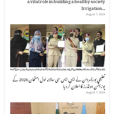
a vital role in building a healthy society
Irrigation...
August 7, 2026
تعلیمی بورڈ مردان نے ایس ایس سی سالانہ اول امتحان 2026 کے
پوزیشن ہولڈرز کا اعلان کر دیا
August 7, 2026