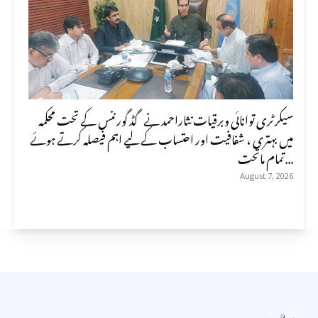
سیکرٹری توانائی وبرقیات نثاراحمد نے گڈ گورننس کے تحت محکمہ
میں بہتری ، شفافیت اور احتساب کے لیے اہم فیصلہ کرتے ہوئے
تمام ماتحت...
August 7, 2026