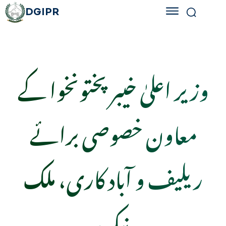
DGIPR
وزیر اعلیٰ خیبر پختونخوا کے
معاون خصوصی برائے
ریلیف و آباد کاری، ملک
نیک