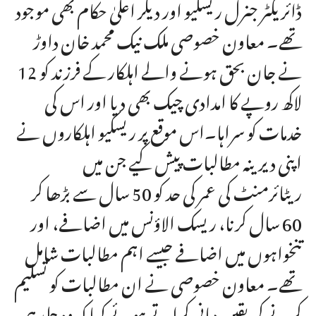
ڈائریکٹر جنرل ریسکیو اور دیگر اعلیٰ حکام بھی موجود
تھے۔ معاون خصوصی ملک نیک محمد خان داوڑ
نے جان بحق ہونے والے اہلکار کے فرزند کو 12
لاکھ روپے کا امدادی چیک بھی دیا اور اس کی
خدمات کو سراہا۔اس موقع پر ریسکیو اہلکاروں نے
اپنی دیرینہ مطالبات پیش کیے جن میں
ریٹائرمنٹ کی عمر کی حد کو 50 سال سے بڑھا کر
60 سال کرنا، ریسک الاؤنس میں اضافے، اور
تنخواہوں میں اضافے جیسے اہم مطالبات شامل
تھے۔ معاون خصوصی نے ان مطالبات کو تسلیم
کرنے کی یقین دہانی کراتے ہوئے کہا کہ وہ جلد ہی