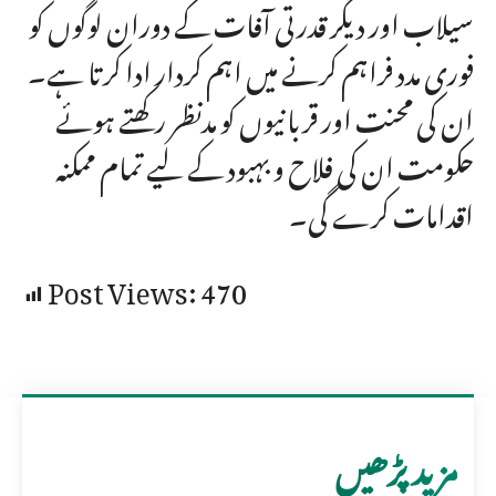
سیلاب اور دیگر قدرتی آفات کے دوران لوگوں کو
فوری مدد فراہم کرنے میں اہم کردار ادا کرتا ہے۔
ان کی محنت اور قربانیوں کو مدنظر رکھتے ہوئے
حکومت ان کی فلاح و بہبود کے لیے تمام ممکنہ
اقدامات کرے گی۔
Post Views:
470
مزید پڑھیں