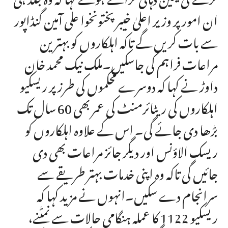
ان امور پر وزیر اعلیٰ خیبر پختونخوا علی آمین گنڈاپور
سے بات کریں گے تاکہ اہلکاروں کو بہترین
مراعات فراہم کی جاسکیں۔ملک نیک محمد خان
داوڑ نے کہا کہ دوسرے محکموں کی طرز پر ریسکیو
اہلکاروں کی ریٹائرمنٹ کی عمر بھی 60 سال تک
بڑھا دی جائے گی۔ اس کے علاوہ اہلکاروں کو
ریسک الاؤنس اور دیگر جائز مراعات بھی دی
جائیں گی تاکہ وہ اپنی خدمات بہتر طریقے سے
سرانجام دے سکیں۔انہوں نے مزید کہا کہ
ریسکیو 1122 کا عملہ ہنگامی حالات سے نمٹنے،