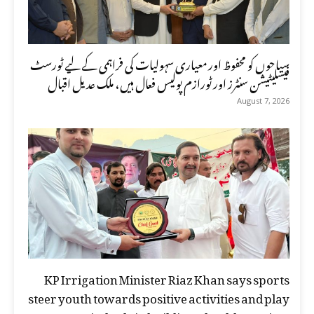
سیاحوں کو محفوظ اور معیاری سہولیات کی فراہمی کے لیے ٹورسٹ
فیسلیٹیشن سنٹرز اور ٹورازم پولیس فعال ہیں، ملک عدیل اقبال
August 7, 2026
KP Irrigation Minister Riaz Khan says sports
steer youth towards positive activities and play