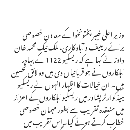
وزیر اعلیٰ خیبر پختونخوا کے معاون خصوصی
برائے ریلیف و آباد کاری، ملک نیک محمد خان
داوڑ نے کہا ہے کہ ریسکیو 1122 کے بہادر
اہلکاروں نے جو قربانیاں دی ہیں وہ لائق تحسین
ہیں۔ ان خیالات کا اظہار انہوں نے ریسکیو
ہیڈکوارٹر پشاور میں ریسکیو اہلکاروں کے اعزاز
میں منعقدہ تقریب سے بطور مہمان خصوصی
خطاب کرتے ہوئے کیا۔اس تقریب میں