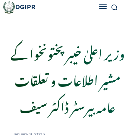
DGIPR
وزیر اعلیٰ خیبر پختونخوا کے
مشیر اطلاعات و تعلقات
عامہ بیرسٹر ڈاکٹر سیف
January 9, 2025