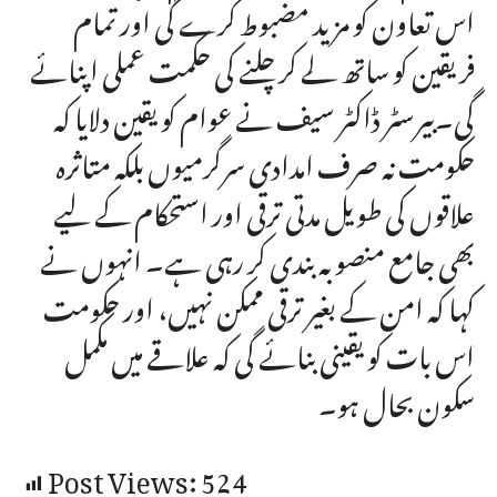
اس تعاون کو مزید مضبوط کرے گی اور تمام
فریقین کو ساتھ لے کر چلنے کی حکمت عملی اپنائے
گی۔بیرسٹر ڈاکٹر سیف نے عوام کو یقین دلایا کہ
حکومت نہ صرف امدادی سرگرمیوں بلکہ متاثرہ
علاقوں کی طویل مدتی ترقی اور استحکام کے لیے
بھی جامع منصوبہ بندی کر رہی ہے۔ انہوں نے
کہا کہ امن کے بغیر ترقی ممکن نہیں، اور حکومت
اس بات کو یقینی بنائے گی کہ علاقے میں مکمل
سکون بحال ہو۔
Post Views:
524