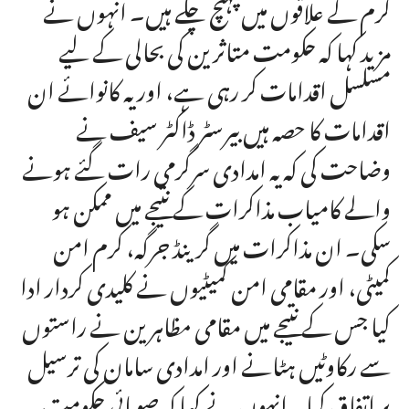
کرم کے علاقوں میں پہنچ چکے ہیں۔ انہوں نے
مزید کہا کہ حکومت متاثرین کی بحالی کے لیے
مسلسل اقدامات کر رہی ہے، اور یہ کانوائے ان
اقدامات کا حصہ ہیں بیرسٹر ڈاکٹر سیف نے
وضاحت کی کہ یہ امدادی سرگرمی رات گئے ہونے
والے کامیاب مذاکرات کے نتیجے میں ممکن ہو
سکی۔ ان مذاکرات میں گرینڈ جرگہ، کرم امن
کمیٹی، اور مقامی امن کمیٹیوں نے کلیدی کردار ادا
کیا جس کے نتیجے میں مقامی مظاہرین نے راستوں
سے رکاوٹیں ہٹانے اور امدادی سامان کی ترسیل
پر اتفاق کیا۔ انہوں نے کہا کہ صوبائی حکومت