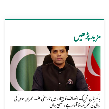
مزید پڑھیں
پاکستان تحریک انصاف کا پشاور میں تاریخی جلسہ عمران خان کی
رہائی کی تحریک کا آغاز ہے، شفیع جان