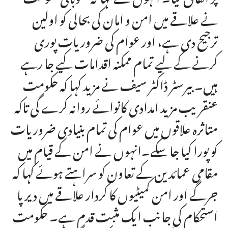
نے علاقے میں امن و امان کی بحالی کو اولین
ترجیح دی ہے، اور عوام کی ضروریات پوری
کرنے کے لیے تمام ممکنہ اقدامات کیے جا رہے
ہیں۔ بیرسٹر ڈاکٹر سیف نے مزید کہا کہ حکومت
عنقریب مزید امدادی کانوائے روانہ کرے گی تاکہ
متاثرہ علاقوں میں عوام کی تمام بنیادی ضروریات
کو پورا کیا جا سکے۔انہوں نے امن کے قیام میں
مقامی عمائدین کے تعاون کو سراہتے ہوئے کہا کہ
جرگے اور امن کمیٹیوں کا کردار علاقے میں دیرپا
استحکام کی جانب ایک مثبت قدم ہے۔ حکومت