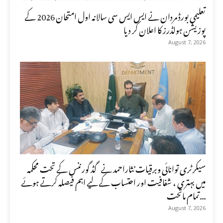
تعلیمی بورڈ مردان نے ایس ایس سی سالانہ اول امتحان 2026 کے
پوزیشن ہولڈرز کا اعلان کر دیا
August 7, 2026
سیکرٹری توانائی وبرقیات نثاراحمد نے گڈ گورننس کے تحت محکمہ
میں بہتری ، شفافیت اور احتساب کے لیے اہم فیصلہ کرتے ہوئے
تمام ماتحت...
August 7, 2026