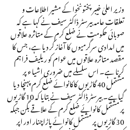
وزیر اعلیٰ خیبر پختونخوا کے مشیر اطلاعات و
تعلقات عامہ بیرسٹر ڈاکٹر سیف نے کہا ہے کہ
صوبائی حکومت نے ضلع کرم کے متاثرہ علاقوں
میں امدادی سرگرمیوں کا آغاز کر دیا ہے، جس کا
مقصد متاثرہ علاقوں میں عوام کو ریلیف فراہم
کرنا ہے۔ اس سلسلے میں ضروری اشیاء پر
مشتمل 40 گاڑیوں کاکانوائے ضلع کرم پہنچا دیا
گیاہے۔ بیرسٹر ڈاکٹر سیف نے بتایا کہ 10 گاڑیوں
پر مشتمل کانوائے ضلع کرم کے علاقے بگن جبکہ
30 گاڑیوں پر مشتمل کانوائے پاڑاچنار اور اپر