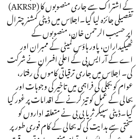
(AKRSP) کے اشتراک سے جاری منصوبوں کا
تفصیلی جائزہ لیا گیا۔اجلاس میں ڈپٹی کمشنر چترال
اپر حسیب الرحمن خان، منصوبوں کے
ٹھیکیداران، پاور ہاؤس کمیٹی کے ممبران اور
اے کے آر ایس پی کے اعلیٰ افسران نے شرکت
کی۔ اجلاس میں جاری ترقیاتی کاموں کی رفتار،
عوام کو بجلی کی فراہمی میں تاخیر کی وجوہات اور
بحالی کے عمل کو تیز کرنے کے اقدامات پر غور کیا
گیا۔ڈپٹی سپیکر ثریا بی بی نے متعلقہ اداروں کو
سختی سے ہدایت کی کہ بحالی کے کام فوری طور پر
شروع کیے جائیں اور تمام منصوبے مقررہ وقت