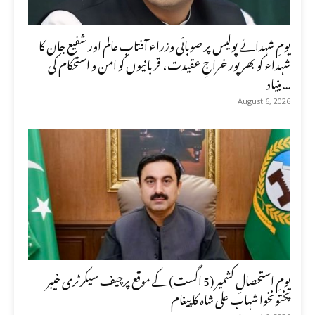
یومِ شہدائے پولیس پر صوبائی وزراء آفتاب عالم اور شفیع جان کا
شہداء کو بھرپور خراجِ عقیدت، قربانیوں کو امن و استحکام کی
بنیاد...
August 6, 2026
یومِ استحصالِ کشمیر (5 اگست) کے موقع پرچیف سیکرٹری خیبر
پختونخوا شہاب علی شاہ کا پیغام