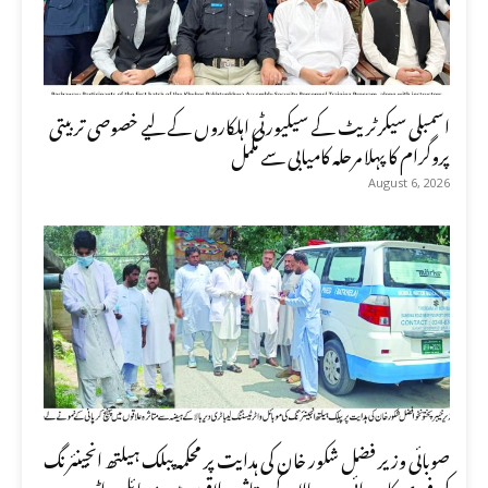
اسمبلی سیکرٹریٹ کے سیکیورٹی اہلکاروں کے لیے خصوصی تربیتی
پروگرام کا پہلا مرحلہ کامیابی سے مکمل
August 6, 2026
صوبائی وزیر فضل شکور خان کی ہدایت پر محکمہ پبلک ہیلتھ انجینئرنگ
کی فوری کارروائی، دیر بالا کے متاثرہ علاقوں میں موبائل واٹر