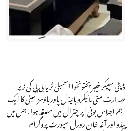
ڈپٹی سپیکر خیبر پختونخوا اسمبلی ثریا بی بی کی زیر
صدارت منی مائیکرو ہائیڈل پاور ہاؤسز کمیٹی کا ایک
اہم اجلاس بونی اپر چترال میں منعقد ہوا، جس میں
پیڈو اور آغا خان رورل سپورٹ پروگرام