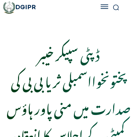
DGIPR
ڈپٹی سپیکر خیبر
پختونخوااسمبلی ثریا بی بی کی
صدارت میں منی پاور ہاؤس
کمیٹی کے اجلاس کا انعقاد،