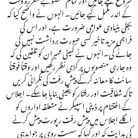
کے اندر مکمل کیے جائیں۔ انہوں نے واضح کیا کہ
بجلی بنیادی عوامی ضرورت ہے، اور اس کی
فراہمی مزید تاخیر کسی صورت برداشت نہیں کی
جائے گی۔انہوں نے کمیٹی ممبران کو تلقین کی کہ
وہ جاری منصوبوں پر کڑی نظر رکھیں اور وقتاً فوقتاً
سائٹ کا معائنہ کرکے پیش رفت کی نگرانی کریں
تاکہ شفافیت اور رفتار کو یقینی بنایا جاسکے۔ اجلاس
کے اختتام پر ڈپٹی اسپیکر نے متعلقہ اداروں کو
اگلے اجلاس میں پیش رفت رپورٹ پیش کرنے
کی ہدایت کہ اور کہا کہ سست روی پر جوابدہی