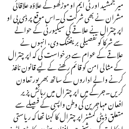
میر جمشید اور ٹی ایم او موڑکھو کے علاؤہ علاقائی
مشران نے بھی شرکت کی۔اس موقع پر ڈی پی او
اپر چترال نے علاقے کی سیکیورٹی کے حوالے
سے شرکا کو تفصیلی بریفننگ دی، انہوں نے
علاقے کے عوام سے درخواست کی کہ اپر چترال
کے مثالی امن کو قائم رکھنے کے لیے قانون نافذ
کرنے والے اداروں کے ساتھ بھرپور تعاون
کریں۔جرگے میں اپر چترال میں رہائش پزیر
افعان مہاجرین کی وطن واپسی کے فیصلے سے
متعلق ڈپٹی کمشنر اپر چترال کا کہنا تھا کہ ریاستی
احکامات کی روشنی میں افغان سٹیزن کارڈ ہولڈرز