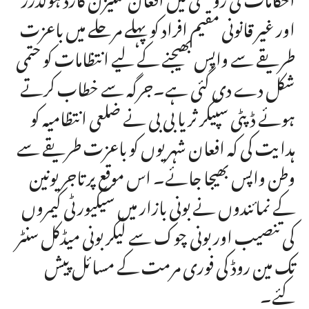
اور غیر قانونی مقیم افراد کو پہلے مرحلے میں باعزت
طریقے سے واپس بھیجنے کے لیے انتظامات کو حتمی
شکل دے دی گئی ہے۔جرگہ سے خطاب کرتے
ہوئے ڈپٹی سپیکر ثریا بی بی نے ضلعی انتظامیہ کو
ہدایت کی کہ افعان شہریوں کو باعزت طریقے سے
وطن واپس بھیجا جائے۔ اس موقع پرتاجر یونین
کے نمائندوں نے بونی بازار میں سیکیورٹی کیمروں
کی تنصیب اور بونی چوک سے لیکر بونی میڈکل سنٹر
تک مین روڈ کی فوری مرمت کے مسائل پیش
کئے۔