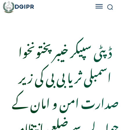
DGIPR
ڈپٹی سپیکر خیبرپختونخوا
اسمبلی ثریا بی بی کی زیر
صدارت امن و امان کے
حوالے سے ضلعی انتظامیہ