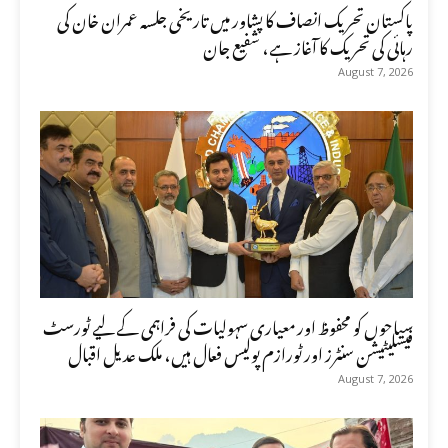
پاکستان تحریک انصاف کا پشاور میں تاریخی جلسہ عمران خان کی
رہائی کی تحریک کا آغاز ہے، شفیع جان
August 7, 2026
سیاحوں کو محفوظ اور معیاری سہولیات کی فراہمی کے لیے ٹورسٹ
فیسلیٹیشن سنٹرز اور ٹورازم پولیس فعال ہیں، ملک عدیل اقبال
August 7, 2026