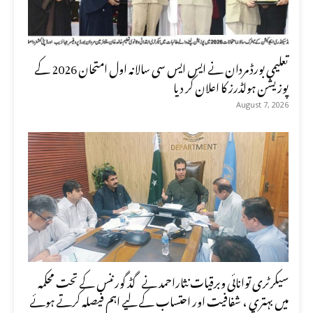
تعلیمی بورڈ مردان نے ایس ایس سی سالانہ اول امتحان 2026 کے
پوزیشن ہولڈرز کا اعلان کر دیا
August 7, 2026
سیکرٹری توانائی وبرقیات نثاراحمد نے گڈ گورننس کے تحت محکمہ
میں بہتری ، شفافیت اور احتساب کے لیے اہم فیصلہ کرتے ہوئے