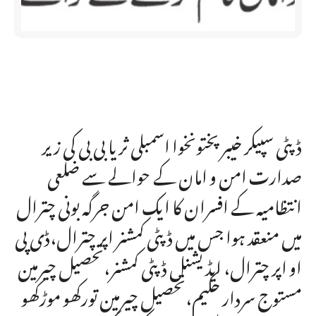
ڈپٹی سپیکر خیبرپختونخوا اسمبلی ثریا بی بی کی زیر
صدارت امن و امان کے حوالے سے ضلعی
انتظامیہ کے افسران کا ایک امن جرگہ بونی چترال
میں منعقد ہوا جس میں ڈپٹی کمشنر اپر چترال،ڈی پی
او اپر چترال، ایڈیشنل ڈپٹی کمشنر،تحصیل چیرمین
مستوج سردار حکیم،تحصیل چیرمین تورکھو موڑکھو