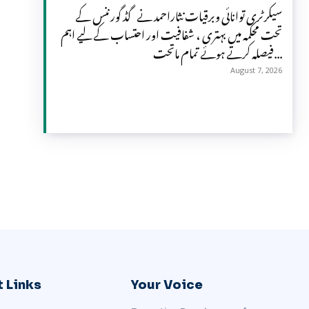
سیکرٹری توانائی وبرقیات نثاراحمد نے گڈ گورننس کے
تحت محکمہ میں بہتری ، شفافیت اور احتساب کے لیے اہم
فیصلہ کرتے ہوئے تمام ماتحت...
August 7, 2026
 Links
Your Voice