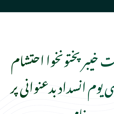
 خیبرپختونخوا احتشام
می یوم انسداد بدعنوانی پر
پیغام