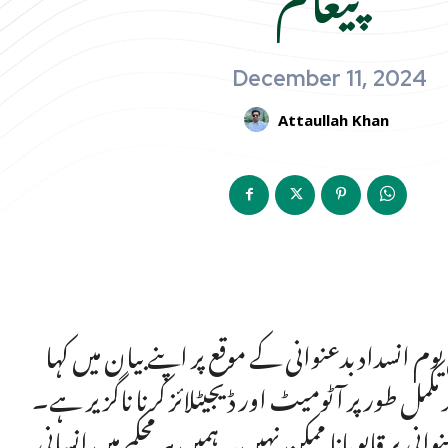
December 11, 2024
Attaullah Khan
 انسداد بدعنوانی کے موقع پر اپنے بیان میں کہا
مل طور پر آٹومیٹ اور ڈیجیٹلائز کرنا ناگزیر ہے۔
پر قابو پانا ممکن نہیں۔ ہمیں ہر محکمے میں انسانی