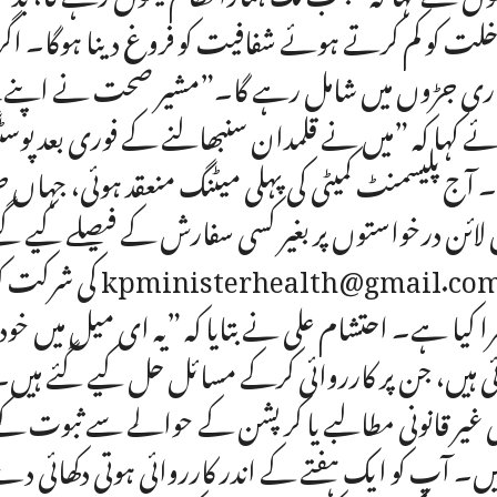
خلت کو کم کرتے ہوئے شفافیت کو فروغ دینا ہوگا۔ اگر بنیا
ری جڑوں میں شامل رہے گا۔”مشیر صحت نے اپنے محکمے
ے کہا کہ ”میں نے قلمدان سنبھالنے کے فوری بعد پوسٹنگ
۔ آج پلیسمنٹ کمیٹی کی پہلی میٹنگ منعقد ہوئی، جہا
لائن درخواستوں پر بغیر کسی سفارش کے فیصلے کیے
کی شرکت کو ضرو
ی ہیں، جن پر کارروائی کرکے مسائل حل کیے گئے ہیں
 غیر قانونی مطالبے یا کرپشن کے حوالے سے ثبوت ک
ں۔ آپ کو ایک ہفتے کے اندر کارروائی ہوتی دکھائی د