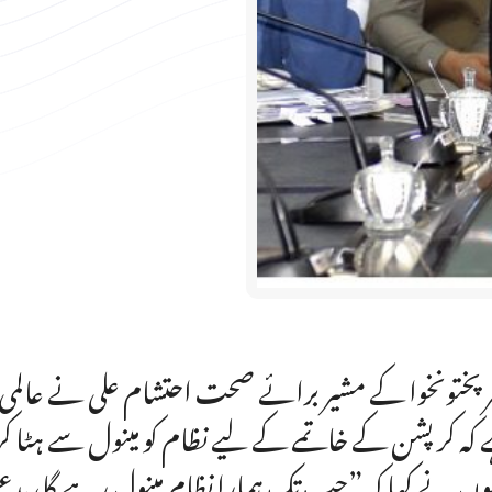
رپختونخوا کے مشیر برائے صحت احتشام علی نے عالمی یوم
کہ کرپشن کے خاتمے کے لیے نظام کو مینول سے ہٹا کر مک
وں نے کہا کہ ”جب تک ہمارا نظام مینول رہے گا، بدعنوانی 