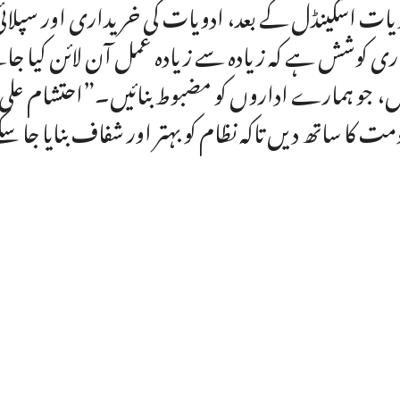
یات اسکینڈل کے بعد، ادویات کی خریداری اور سپلائی ک
ری کوشش ہے کہ زیادہ سے زیادہ عمل آن لائن کیا جائ
ں، جو ہمارے اداروں کو مضبوط بنائیں۔”احتشام علی
مت کا ساتھ دیں تاکہ نظام کو بہتر اور شفاف بنایا جا س