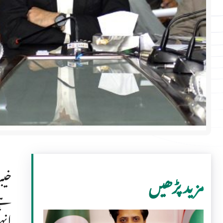
خیب
مزید پڑھیں
ہے 
انہ