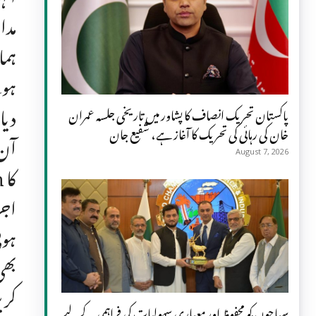
مدا
ہما
ہوئ
دیا
پاکستان تحریک انصاف کا پشاور میں تاریخی جلسہ عمران
خان کی رہائی کی تحریک کا آغاز ہے، شفیع جان
آن 
August 7, 2026
ہوئ
بھی
کری
سیاحوں کو محفوظ اور معیاری سہولیات کی فراہمی کے لیے