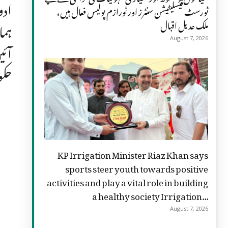
ادو
ٹورسٹ فیسلیٹیشن سنٹرز اور ٹورازم پولیس فعال ہیں،
ملک عدیل اقبال
ہما
August 7, 2026
آئی
حکو
KP Irrigation Minister Riaz Khan says
sports steer youth towards positive
activities and play a vital role in building
a healthy society Irrigation...
August 7, 2026