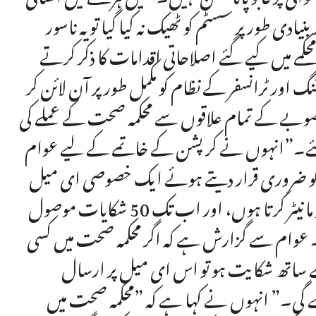
دی طور پر سسٹم کو ٹھیک نہ کیا گیا تو یہ ناسور
 میں کیے گئے اصلاحاتی اقدامات کا ذکر کرتے
 اور ٹرانسفر کے نظام کو مکمل طور پر آن لائن کر
ں صوبے کے تمام علاقوں سے محکمہ صحت کے عملے کی
 گئے۔”انہوں نے کرپشن کے خاتمے کے لیے عوام
ری قرار دیتے ہوئے ایک خصوصی ای میل kpministerhealth@gmail.com کا
اجرا کیا ہے۔ احتشام علی نے بتایا کہ ”یہ ای میل میں خود مانیٹر کرتا ہوں، اور اب تک 50 شکایات موصول
۔ عوام سے گزارش ہے کہ اگر محکمہ صحت میں کسی
ے ساتھ شکایت ہو تو اس ای میل پر ارسال
ے گی۔” انہوں نے کہا ہے کہ ”محکمہ صحت میں