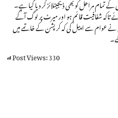
ے تمام مراحل کو بھی ڈیجیٹلائز کر دیا گیا ہے۔
ے تاکہ شفافیت قائم ہو اور میرٹ پر لوگ آگے
 نے عوام سے اپیل کی کہ کرپشن کے خاتمے میں
کے۔
Post Views:
330