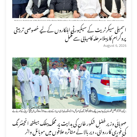
اسمبلی سیکرٹریٹ کے سیکیورٹی اہلکاروں کے لیے خصوصی تربیتی
پروگرام کا پہلا مرحلہ کامیابی سے مکمل
August 6, 2026
صوبائی وزیر فضل شکور خان کی ہدایت پر محکمہ پبلک ہیلتھ انجینئرنگ
کی فوری کارروائی، دیر بالا کے متاثرہ علاقوں میں موبائل واٹر