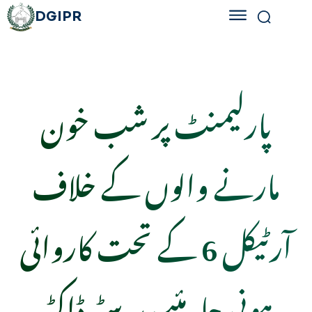
DGIPR
پارلیمنٹ پر شب خون
مارنے والوں کے خلاف
آرٹیکل 6 کے تحت کاروائی
ہونی چاہئیے، بیرسٹر ڈاکٹر