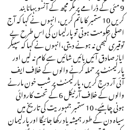
9 مئی کے ڈرامے پر مگر مچھ کے آنسو بہانا بند
کریں 10 ستمبر کا ماتم کریں، انہوں نے کہا کہ آج
اصلی حکومت ہوتی تو پارلیمان کی اس طرح بے
توقیری کبھی نہ ہونے دیتی،انہوں نے کہا کہ سپیکر
ایاز صادق آئیں بائیں شائیں سے کام نہ لیں اور
پارلیمنٹ پر حملہ کرنے والوں کے خلاف ایف
آئی آر درج کریں، پارلیمنٹ پر شب خون مارنے
والوں کے خلاف آرٹیکل 6 کے تحت کاروائی
ہونی چاہئیے، 10 ستمبر جمہوریت کی تاریخ میں
سیاہ دن کے طور ہمیشہ یاد رکھا جائیگا اور پارلیمان