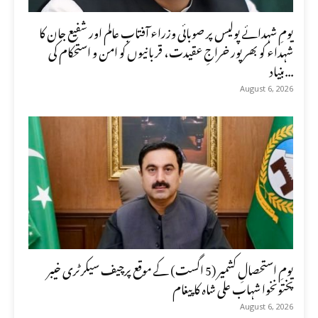
یومِ شہدائے پولیس پر صوبائی وزراء آفتاب عالم اور شفیع جان کا
شہداء کو بھرپور خراجِ عقیدت، قربانیوں کو امن و استحکام کی
بنیاد...
August 6, 2026
یومِ استحصالِ کشمیر (5 اگست) کے موقع پرچیف سیکرٹری خیبر
پختونخوا شہاب علی شاہ کا پیغام
August 6, 2026