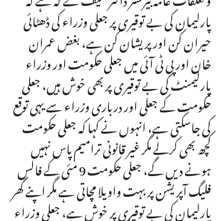
پارلیمان کی بے توقیری پر جعلی وزراء کی ڈھٹائی
حیران کن اور پریشان کن ہے، بغض عمران
خان اور پی ٹی آئی میں جعلی حکومت اور وزراء
پارلیمنٹ کی بے توقیری پر بھی خوش ہیں، جعلی
حکومت کے جعلی اور درباری وزراء سے یہی توقع
کی جاسکتی ہے، انہوں نے کہا کہ جعلی حکومت
کچھ بھی کرلے مگر غیر قانونی ترامیم پاس نہیں
ہونے دیں گے، جعلی حکومت 9 مئی کے فالس
فلیگ آپریشن پر بہت واویلا مچاتی ہے مگر اپنے گھر
پارلیمان کی بے توقیری پر خوش ہے، جعلی وزراء