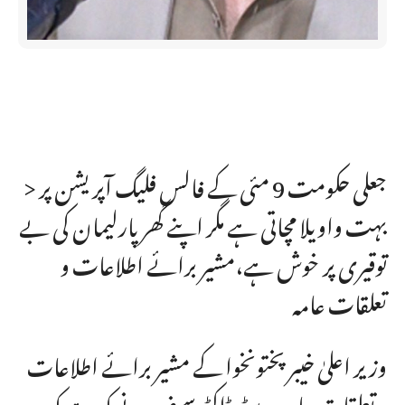
> جعلی حکومت 9 مئی کے فالس فلیگ آپریشن پر
بہت واویلا مچاتی ہے مگر اپنے گھر پارلیمان کی بے
توقیری پر خوش ہے،مشیر برائے اطلاعات و
تعلقات عامہ
وزیر اعلیٰ خیبر پختونخوا کے مشیر برائے اطلاعات
و تعلقات عامہ بیرسٹر ڈاکٹر سیف نے کہ ہے کہ