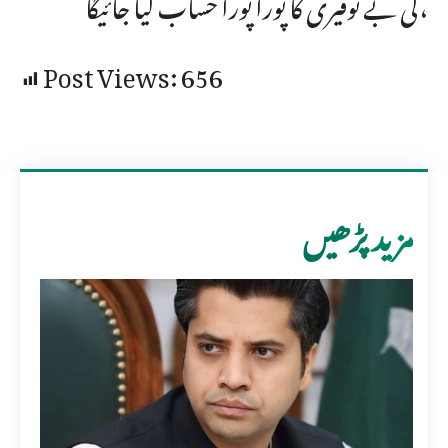
کی بے توقیری کا پورا پورا حساب لیا جائیگا،
Post Views:
656
مزید پڑھیں