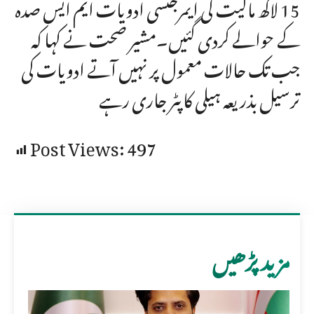
15 لاکھ مالیت کی ایمرجنسی ادویات ایم ایس صدہ
کے حوالے کردی گئیں۔مشیر صحت نے کہا کہ
جب تک حالات معمول پر نہیں آتے ادویات کی
ترسیل بذریعہ ہیلی کاپٹر جاری رہے
Post Views:
497
مزید پڑھیں