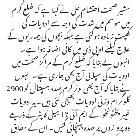
مشیر صحت احتشام علی نے کہا ہے کہ ضلع کُرم
میں موسم میں شدت کی وجہ سے ادویات کی
کھپت زیادہ ہوگئی ہے جبکہ بچوں کی بیماریوں کے
علاج کیلئے او پی ڈی میں کافی اضافہ ہوا ہے۔
انہوں نے بتایا کہ ضلع کرم کے مراکز صحت میں
ادویات کی سپلائی آج بھی جاری ہے۔ انہوں
نے بتایا کہ آج بھی لوئر کرم صدہ ہسپتال کو 2900
کلوگرام وزنی ادویات بھیجی گئی ہیں۔ یہ ادویات
خیبرپختونخوا کے ایم آئی 17 ہیلی کاپٹر کے ذریعے
دو پروازوں پر صدہ پہنچائی گئیں۔ ان کے مطابق