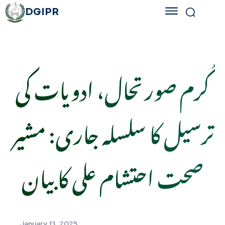
DGIPR
کُرم صورتحال، ادویات کی
ترسیل کا سلسلہ جاری: مشیر
صحت احتشام علی کا بیان
January 13, 2025