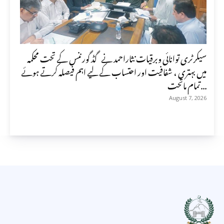
سیکرٹری توانائی وبرقیات نثاراحمد نے گڈ گورننس کے تحت محکمہ
میں بہتری ، شفافیت اور احتساب کے لیے اہم فیصلہ کرتے ہوئے
تمام ماتحت...
August 7, 2026