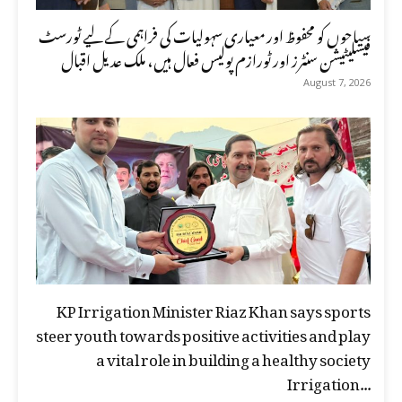
سیاحوں کو محفوظ اور معیاری سہولیات کی فراہمی کے لیے ٹورسٹ
فیسلیٹیشن سنٹرز اور ٹورازم پولیس فعال ہیں، ملک عدیل اقبال
August 7, 2026
KP Irrigation Minister Riaz Khan says sports
steer youth towards positive activities and play
a vital role in building a healthy society
Irrigation...