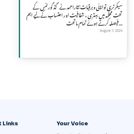
سیکرٹری توانائی وبرقیات نثاراحمد نے گڈ گورننس کے
تحت محکمہ میں بہتری ، شفافیت اور احتساب کے لیے اہم
فیصلہ کرتے ہوئے تمام ماتحت...
August 7, 2026
 Links
Your Voice