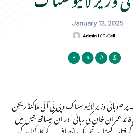
January 13, 2025
Admin ICT-Cell
 پر صوبائی وزیر لائیو سٹاک و پی ٹی آئی ملاکنڈ ریجن
ئد عمران خان کی رہائی اور ان کیساتھ جیل میں
راد سعید کو تحفظ فراہم کرنے اور 26 نومبر کو گرفتار پاکستان تحریک انصاف کے کارکنان کی