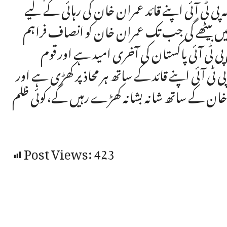
پی ٹی آئی اپنے قائد عمران خان کی رہائی کے لیے
ں بیٹھے گی جب تک عمران خان کو انصاف فراہم
پی ٹی آئی پاکستان کی آخری امید ہے اور قوم
ٹی آئی اپنے قائد کے ساتھ ہر محاذ پر کھڑی ہے اور
خان کے ساتھ شانہ بشانہ کھڑے رہیں گے،کوئی ظلم
Post Views:
423