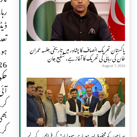
رہا
ڈیڈ
تعد
ہوئ
پاکستان تحریک انصاف کا پشاور میں تاریخی جلسہ عمران
خان کی رہائی کی تحریک کا آغاز ہے، شفیع جان
August 7, 2026
حکو
آئی
کرت
بھی
کرت
سیاحوں کو محفوظ اور معیاری سہولیات کی فراہمی کے لیے