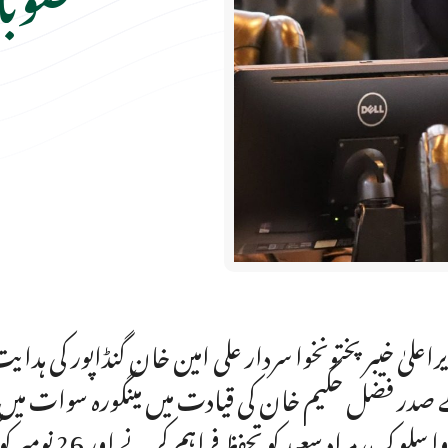
راعلیٰ خیبرپختونخوا سردار علی امین خان گنڈاپور کی ہدایت
صدر فضل حکیم خان کی قیادت میں مینگورہ سوات میں قا
ناروا سلوک، م