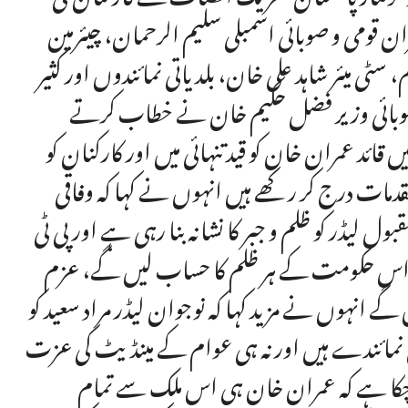
بران قومی و صوبائی اسمبلی سلیم الرحمان، چیئرمین
 میئر شاہد علی خان، بلدیاتی نمائندوں اور کثیر
ھے صوبائی وزیر فضل حکیم خان نے خطاب کرتے
 قائد عمران خان کو قید تنہائی میں اور کارکنان کو
 مقدمات درج کر رکھے ہیں انہوں نے کہا کہ وفاقی
لیڈر کو ظلم و جبر کا نشانہ بنا رہی ہے اور پی ٹی
ہم اس حکومت کے ہر ظلم کا حساب لیں گے، عزم
ے انہوں نے مزید کہا کہ نوجوان لیڈر مراد سعید کو
امی نمائندے ہیں اور نہ ہی عوام کے مینڈیٹ کی عزت
کا ہے کہ عمران خان ہی اس ملک سے تمام