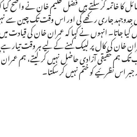
ئل کا خاتمہ کر سکتے ہیں فضل حکیم خان نے واضح کیا کہ 
ی جدوجہد جاری رکھے گی اور اس وقت تک چین سے نہی
ں کیا جاتا۔ انہوں نے کہا کہ عمران خان کی قیادت میں 
ان خان کی کال پر لبیک کہنے کے لیے ہر وقت تیار ہے پی 
تک ہم حقیقی آزادی حاصل نہیں کر لیتے، ہم عمران 
 جبر اس نظرئیے کو ختم نہیں کر سکتا۔