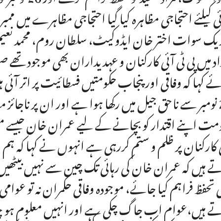
ئی کیلئے احتجاجی مظاہرہ کیا گیا احتجاجی مظاہرے میں مم
یک سوات اختر خان ایڈوکیٹ، سلطان روم، محمد نعیم، سٹی
اد میں پی ٹی آئی کارکنان و عہدیداران بھی موجود ت
ے کہا کہ وفاقی اور پنجاب حکومتیں فسطائیت پر اتر آئی ہیں
26 نومبر سے ناحق جیل میں رکھا ہوا ہے اور ان پر ناجائز
مت اپنے اقتدار کو بچانے کے لیے عمران خان جیسے مقبول 
 کارکنان پر ظلم و ستم کررہی ہے انہوں نے کہا کہ 
ے ہیں کہ عمران خان کی رہائی تک چین سے نہیں بیٹھیں گ
 تحفظ فراہم کیا جائے، موجودہ وفاقی حکمران نہ تو عو
ے ہیں،عوام اب جاگ چکی ہے اور انہیں معلوم ہو چ