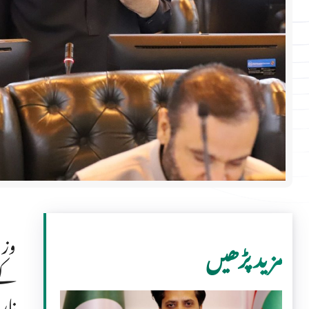
وزی
مزید پڑھیں
کے 