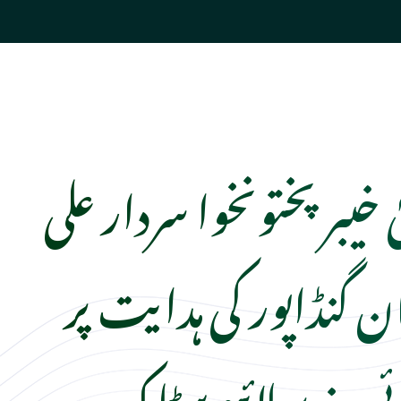
 خیبرپختونخوا سردار علی
ن گنڈاپور کی ہدایت پر
ئی وزیر لائیو سٹاک