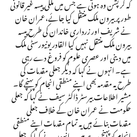
کہ کرپشن وہ ہوتی ہے جس میں ملکی پیسہ غیر قانونی
طور پر بیرون ملک منتقل کیا جائے،عمران خان
نے شریف اور زرداری خاندان کی طرح پیسہ
بیرون ملک منتقل نہیں کیا القادر یونیورسٹی ملک
میں دینی اور عصری علوم کو فروغ دے رہی
ہے۔ انہوں نے کہا کہ دیگر جعلی مقدمات کی
طرح یہ مقدمہ بھی اپنے منطقی انجام کو پہنچے گا۔
مشیر اطلاعات بیرسٹر ڈاکٹر سیف نے کہا کہ جعلی
حکومت نے عمران خان کے خلاف جعلی
مقدمات بنائے ہیں یہ تمام مقدمات اپنے منطقی
انجام کو پہنچ رہے ہیں۔ انہوں نے کہا کہ جعلی