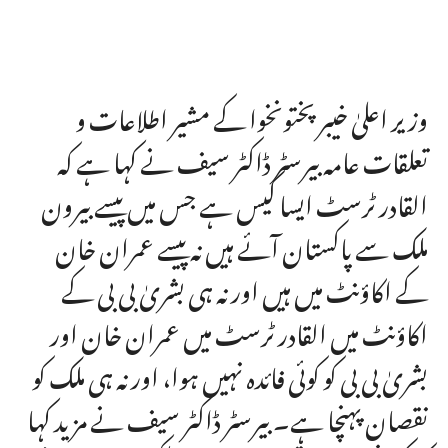
وزیر اعلیٰ خیبر پختونخوا کے مشیر اطلاعات و
تعلقات عامہ بیرسٹر ڈاکٹر سیف نے کہا ہے کہ
القادر ٹرسٹ ایسا کیس ہے جس میں پیسے بیرون
ملک سے پاکستان آئے ہیں نہ پیسے عمران خان
کے اکاؤنٹ میں ہیں اور نہ ہی بشریٰ بی بی کے
اکاؤنٹ میں القادر ٹرسٹ میں عمران خان اور
بشریٰ بی بی کو کوئی فائدہ نہیں ہوا، اور نہ ہی ملک کو
نقصان پہنچا ہے۔ بیرسٹر ڈاکٹر سیف نے مزید کہا