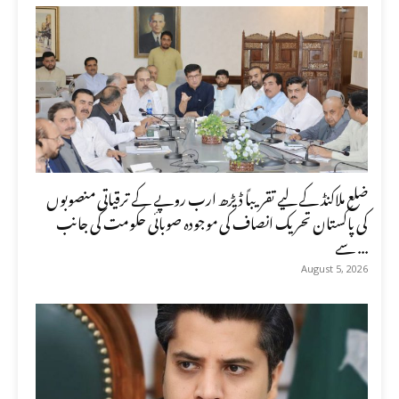
ضلع ملاکنڈ کے لیے تقریباً ڈیڑھ ارب روپے کے ترقیاتی منصوبوں
کی پاکستان تحریک انصاف کی موجودہ صوبائی حکومت کی جانب
سے ...
August 5, 2026