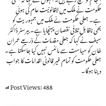
حکومت نے ملک میں لاقانونیت عام کی ہوئی
ہے۔ جعلی حکومت نے ملک میں جمہوریت کو
بھی ناقابل تلافی نقصان پہنچایا ہے۔ بیرسٹر ڈاکٹر
سیف نے کہا کہ جعلی مقدمات کے ذریعے عمران
خان کو سیاست سے مائنس نہیں کیا جاسکتا ہے۔
جعلی حکومت کو تمام غیر قانونی اقدامات کا جواب
دینا ہوگا۔
Post Views:
488