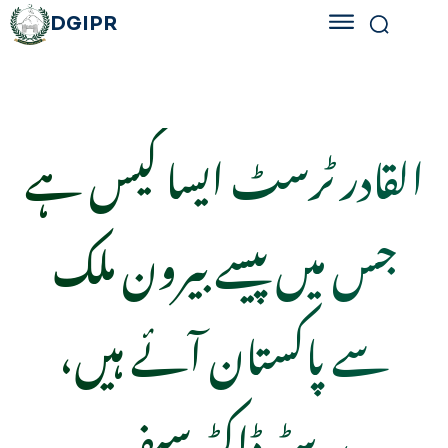
DGIPR
القادر ٹرسٹ ایسا کیس ہے
جس میں پیسے بیرون ملک
سے پاکستان آئے ہیں،
بیرسٹر ڈاکٹر سیف