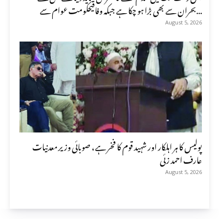
بحران سے بھی بڑا ہو چکا ہے جبکہ وفاقیحکومت عوام سے...
August 5, 2026
پولیس کا ہر اہلکار اور شہید قوم کا فخر ہے، صوبائی وزیر معدنیات
عارف احمد زئی
August 5, 2026