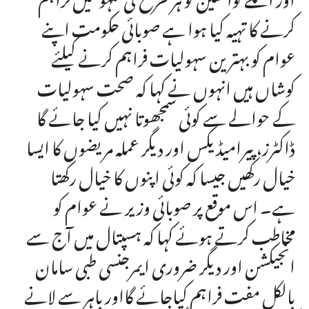
کرنے کا تہیہ کیا ہوا ہے صوبائی حکومت اپنے
عوام کو بہترین سہولیات فراہم کرنے کیلئے
کوشاں ہیں انہوں نے کہا کہ صحت سہولیات
کے حوالے سے کوئی سمجھوتا نہیں کیا جائے گا
ڈاکٹرز، پیرامیڈیکس اور دیگر عملہ مریضوں کا ایسا
خیال رکھیں جیسا کہ کوئی اپنوں کا خیال رکھتا
ہے۔ اس موقع پر صوبائی وزیر نے عوام کو
مخاطب کرتے ہوئے کہا کہ ہسپتال میں آج سے
انجیکشن اور دیگر ضروری ایمرجنسی طبی سامان
بالکل مفت فراہم کیاجائے گااور باہر سے لانے