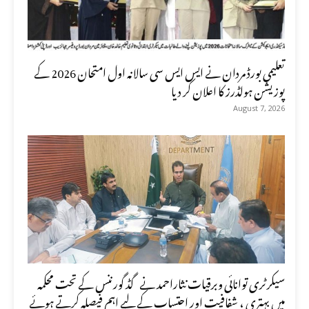
تعلیمی بورڈ مردان نے ایس ایس سی سالانہ اول امتحان 2026 کے
پوزیشن ہولڈرز کا اعلان کر دیا
August 7, 2026
سیکرٹری توانائی وبرقیات نثاراحمد نے گڈ گورننس کے تحت محکمہ
میں بہتری ، شفافیت اور احتساب کے لیے اہم فیصلہ کرتے ہوئے