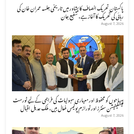
پاکستان تحریک انصاف کا پشاور میں تاریخی جلسہ عمران خان کی
رہائی کی تحریک کا آغاز ہے، شفیع جان
August 7, 2026
سیاحوں کو محفوظ اور معیاری سہولیات کی فراہمی کے لیے ٹورسٹ
فیسلیٹیشن سنٹرز اور ٹورازم پولیس فعال ہیں، ملک عدیل اقبال
August 7, 2026