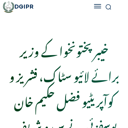
DGIPR
خیبرپختونخوا کے وزیر
برائے لائیو سٹاک، فشریز و
کوآپریٹیو فضل حکیم خان
یوسفزئی نے سیدو شریف