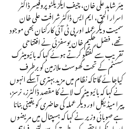
میئر شاہد علی خان، چیف ایگزیکٹو پروفیسر ڈاکٹر
اسرار الحق، ایم ایس ڈاکٹر شرافت علی خان
سمیت دیگر عملہ اور پی ٹی آئی کارکنان بھی موجود
تھے، فضل حکیم خان یوسفزئی نے افتتاحی
تقریب سے گفتگو کرتے ہوئے کہا کہ بائیومیٹرک
سسٹم کے تحت گھوسٹ ملازمین کو برطرف
کیاجائے گا تاکہ نظام میں مزید بہتری آسکے انہوں
نے کہا کہ بائیو میٹرک لانے کا مقصد ڈاکٹرز، نرسز،
پیرا میڈیکل اور دیگر عملہ کی حاضری کو یقینی بنانا
ہے صوبائی وزیر نے کہا کہ ہسپتال میں مریضوں
اور انکے لواحقین کو ہر طرح کی سہولتیں فراہم