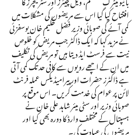
بائیو میٹرک سسٹم، ویل چیئرز اور سٹریچرز کا
افتتاح کیا گیا اس سے مریضوں کی مشکلات میں
کمی آئے گی صوبائی وزیر فضل حکیم خان یوسفزئی
نے مزید کہا کہ ایک ڈاکٹر جب مریض کو خلوص
نیت سے فرسٹ ایڈ دیتا ہیں تو مریض کی تکلیف
میں ان کے اچھے رویوں سے کافی حد تک کمی آتی
ہے ڈاکٹرز حضرات اور پیرامیڈیکس عملہ فرنٹ
لائن پر عوام کی خدمت کریں۔ اس موقع پر
صوبائی وزیر اور سٹی میئر شاہد علی خان نے
ہسپتال کے مختلف وارڈ کا دورہ بھی کیا اور
مریضوں کی عیادت کی۔