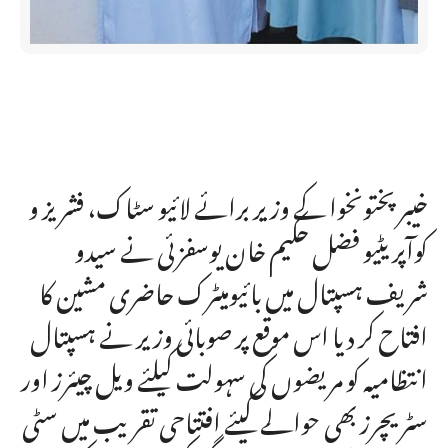
خیبرپختونخوا کے وزیر برائے لائیو سٹاک، فشریز و
کوآپریٹیو فضل حکیم خان یوسفزئی نے سیدو
شریف ہسپتال میں بائیومیٹرک حاضری مشین کا
افتاح کر دیا اس موقع پر صوبائی وزیر نے ہسپتال
انتظامیہ کو مریضوں کی سہولت کیلئے ویل چیئرز اور
سٹریچرز بھی حوالے کیئے افتتاحی تقریب میں سٹی