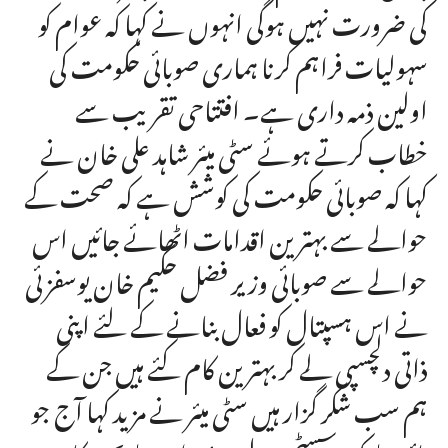
کی ضرورت نہیں ہوگی انہوں نے کہا کہ عوام کو
سہولیات فراہم کرنا ہماری صوبائی حکومت کی
اولین ذمہ داری ہے۔ افتتاحی تقریب سے
خطاب کرتے ہوئے سٹی میئر شاہد علی خان نے
کہا کہ صوبائی حکومت کی کوشش ہے کہ صحت کے
حوالے سے بہترین اقدامات اٹھائے جائیں اس
حوالے سے صوبائی وزیر فضل حکیم خان یوسفزئی
نے اس ہسپتال کو فعال بنانے کے لئے اپنی
ذاتی دلچسپی لے کر بہترین کام کئے ہیں جن کے
ہم سب شکر گزار ہیں سٹی میئر نے مزید کہا آج جو