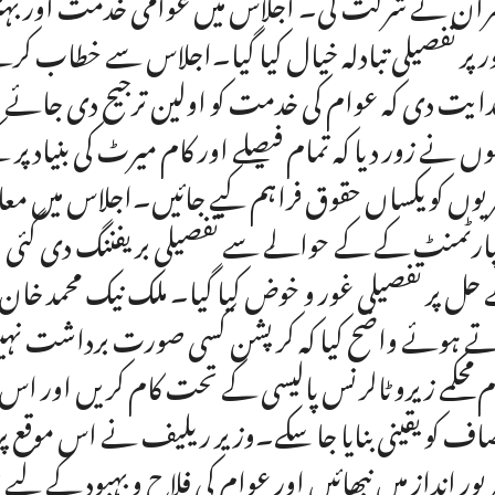
ران نے شرکت کی۔ اجلاس میں عوامی خدمت اور بہتر ان
ر پر تفصیلی تبادلہ خیال کیا گیا۔اجلاس سے خطاب کر
ہدایت دی کہ عوام کی خدمت کو اولین ترجیح دی جائے
وں نے زور دیا کہ تمام فیصلے اور کام میرٹ کی بنیاد پر ک
یوں کو یکساں حقوق فراہم کیے جائیں۔اجلاس میں مع
ارٹمنٹ کے کے حوالے سے تفصیلی بریفننگ دی گئی اور
حل پر تفصیلی غور و خوض کیا گیا۔ ملک نیک محمد خان
ے ہوئے واضح کیا کہ کرپشن کسی صورت برداشت نہیں 
م محکمے زیرو ٹالرنس پالیسی کے تحت کام کریں اور اس 
اف کو یقینی بنایا جا سکے۔وزیر ریلیف نے اس موقع پر مح
پور انداز میں نبھائیں اور عوام کی فلاح و بہبود کے 