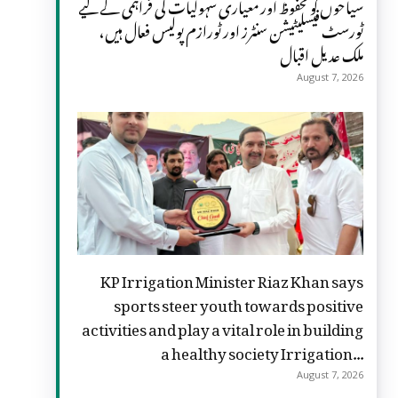
سیاحوں کو محفوظ اور معیاری سہولیات کی فراہمی کے لیے
ٹورسٹ فیسلیٹیشن سنٹرز اور ٹورازم پولیس فعال ہیں،
ملک عدیل اقبال
August 7, 2026
KP Irrigation Minister Riaz Khan says
sports steer youth towards positive
activities and play a vital role in building
a healthy society Irrigation...
August 7, 2026