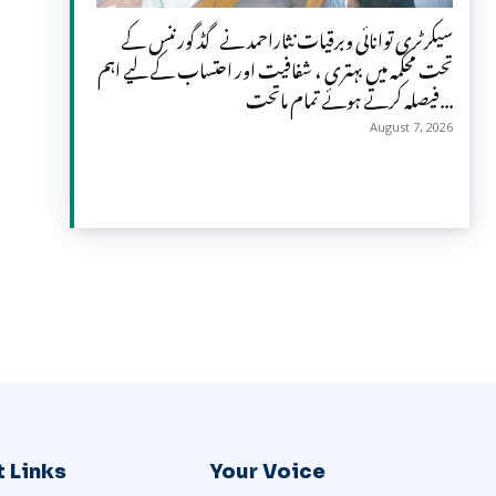
سیکرٹری توانائی وبرقیات نثاراحمد نے گڈ گورننس کے
تحت محکمہ میں بہتری ، شفافیت اور احتساب کے لیے اہم
فیصلہ کرتے ہوئے تمام ماتحت...
August 7, 2026
 Links
Your Voice