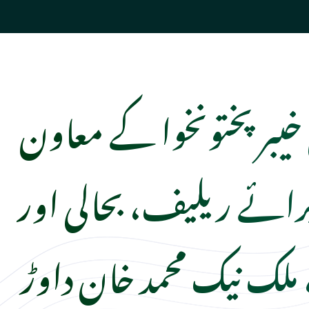
 خیبر پختونخوا کے معاون
ائے ریلیف، بحالی اور
 ملک نیک محمد خان داوڑ