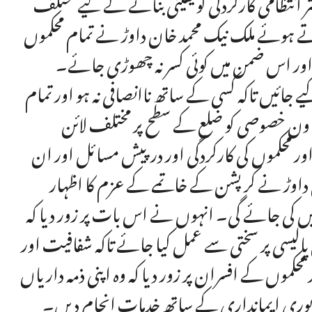
تظامی کارکردگی کو یقینی بنانے کے لیے مختلف
تے ہوئے ملک نیک محمد خان داوڑ نے تمام محکموں
 اور اس ضمن میں کوئی کسر نہ چھوڑی جائے۔
یے جائیں تاکہ کسی کے ساتھ ناانصافی نہ ہو اور تمام
اون خصوصی کو ضلع کے سطح پر مختلف لائن
 محکموں کی کارکردگی اور درپیش مسائل اور ان
 داوڑ نے کرپشن کے خاتمے کے عزم کا اظہار
کی جائے گی۔ انہوں نے اس بات پر زور دیا کہ
پالیسی پر سختی سے عمل کیا جائے تاکہ شفافیت اور
کموں کے افسران پر زور دیا کہ وہ اپنی ذمہ داریاں
لیے پوری ایمانداری کے ساتھ خدمات انجام دیں۔