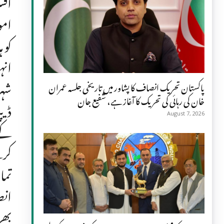
افس
امو
کو 
انہ
شہر
پاکستان تحریک انصاف کا پشاور میں تاریخی جلسہ عمران
خان کی رہائی کی تحریک کا آغاز ہے، شفیع جان
ڈیپ
August 7, 2026
کے 
کرت
تما
انص
بھر