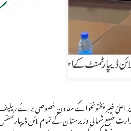
ک
ر اعلیٰ خیبر پختونخوا کے معاون خصوصی برائے ریلیف، ب
رت ضلع شمالی وزیرستان کے تمام لائن ڈیپارٹمنٹس ک