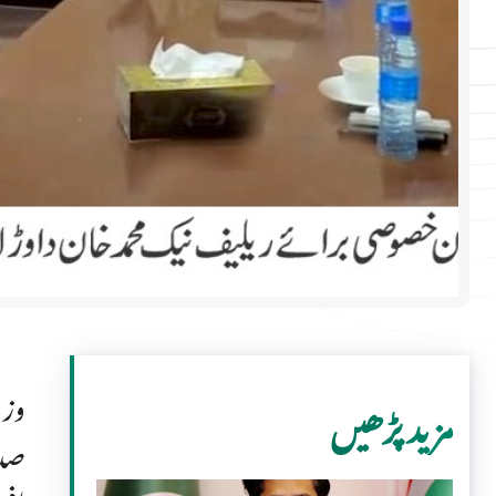
وزی
مزید پڑھیں
صدا