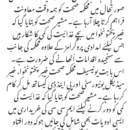
صورتحال میں محکمہ صحت کو ہمہ وقت معاونت
فراہم کرتا چلا آرہا ہے۔ مشیر صحت کو بتایا گیا کہ
خیبرپختونخوا میں بچے غذائیت کی کمی کا شکار ہیں
جس کیلئے امدادی پروگرامز کے علاوہ محکمہ کی جانب
سے سنجیدہ اقدامات اُٹھانے کی ضرورت ہے۔
اس بابت یونیسیف محکمہ صحت خیبرپختونخوا، خیبر
میڈیکل یونیورسٹی اور پی اینڈ ڈی کیساتھ مل کر کام
کررہا ہے۔ مشیر صحت کو بتایا گیا کہ غذائیت کی
کمی کو دور کرنے کیلئے ایم سی سی کی خریداری میں
ایسی ادویات بھی شامل کی جائیں جوکہ دور افتاد