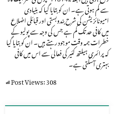
سے کم ہوتی ہے۔ ان کو بتایا گیا کہ بنیادی
امیونائزیشن کی شرح بندوبستی اور قبائلی اضلاع
میں کافی حد تک کم ہے جس کی وجہ سے پولیو کے
خطرات ہمہ وقت موجود رہتے ہیں۔ ان کو بتایا گیا
کہ پرائمری ہیلتھ کئیر کی فعالی سے اس میں کافی
بہتری آسکتی ہے۔
Post Views:
308