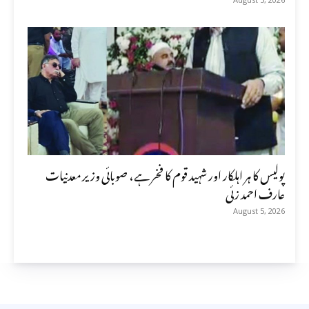
پولیس کا ہر اہلکار اور شہید قوم کا فخر ہے، صوبائی وزیر معدنیات
عارف احمد زئی
August 5, 2026