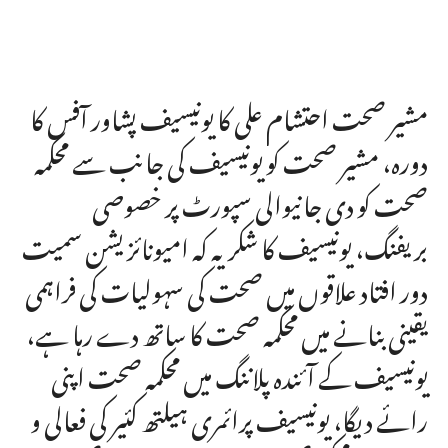
مشیر صحت احتشام علی کا یونیسیف پشاور آفس کا
دورہ، مشیر صحت کو یونیسیف کی جانب سے محکمہ
صحت کو دی جانیوالی سپورٹ پر خصوصی
بریفنگ، یونیسیف کا شکریہ کہ امیونائزیشن سمیت
دور افتاد علاقوں میں صحت کی سہولیات کی فراہمی
یقینی بنانے میں محکمہ صحت کا ساتھ دے رہا ہے،
یونیسیف کے آئندہ پلاننگ میں محکمہ صحت اپنی
رائے دیگا، یونیسیف پرائمری ہیلتھ کئیر کی فعالی و