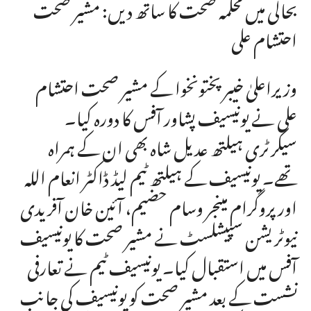
بحالی میں محکمہ صحت کا ساتھ دیں: مشیر صحت
احتشام علی
وزیراعلیٰ خیبر پختونخوا کے مشیر صحت احتشام
علی نے یونیسیف پشاور آفس کا دورہ کیا۔
سیکرٹری ہیلتھ عدیل شاہ بھی ان کے ہمراہ
تھے۔ یونیسیف کے ہیلتھ ٹیم لیڈ ڈاکٹر انعام اللہ
اور پروگرام مینجر وسام حضیم، آئین خان آفریدی
نیوٹریشن سپیشلسٹ نے مشیر صحت کا یونیسیف
آفس میں استقبال کیا۔ یونیسیف ٹیم نے تعارفی
نشست کے بعد مشیر صحت کو یونیسیف کی جانب