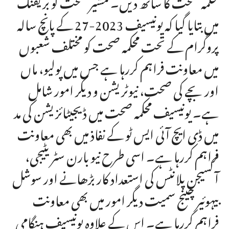
محکمہ صحت کا ساتھ دیں۔ مشیر صحت کو بریفنگ
میں بتایا گیا کہ یونیسیف 2023-27 کے پانچ سالہ
پروگرام کے تحت محکمہ صحت کو مختلف شعبوں
میں معاونت فراہم کررہا ہے جس میں پولیو، ماں
اور بچے کی صحت، نیوٹریشن و دیگر امور شامل
ہے۔ یونیسیف محکمہ صحت میں ڈیجیٹائزیشن کی مد
میں ڈی ایچ آئی ایس ٹو کے نفاذ میں بھی معاونت
فراہم کررہا ہے۔ اسی طرح نیو بارن سٹریٹیجی،
آکسیجن پلانٹس کی استعداد کار بڑھانے اور سوشل
بیہوئیر چینج سمیت دیگر امور میں بھی معاونت
فراہم کررہا ہے۔ اس کے علاوہ یونیسیف ہنگامی