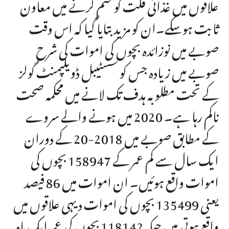
علاقوں میں غذائی قلت کو ختم کرنے میں معاون
ثابت ہوسکے۔ان کو مزید بتایا گیا کہ اس وقت
صوبے میں نوزائدہ بچوں کی اموات کی شرح
صوبے میں زیادہ جس کو سسٹیبل ڈویلپمنٹ گولز
کے تحت مطلوبہ ہدف تک لانے میں محکمہ صحت
ناکم رہا ہے۔ 2020 میں ہونے والے سروے
کے مطابق صوبے میں 2018-20 کے دوران
ایک سال سے کم عمر کے 158947 بچوں کی
اموات واقع ہوئیں۔ ان اموات میں 86 فیصد
یعنی 135499 بچوں کی اموات دیہی علاقوں میں
واقع ہوتی ہیں جبکہ 118142 بچوں کی عمر ایک ماہ