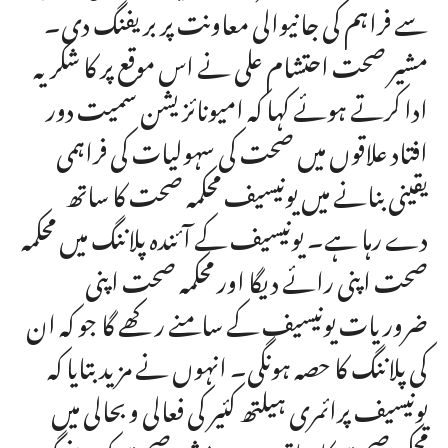
سے فراہم کی جانیوالی معاونت پر بریفنگ دی۔
مشیر صحت احتشام علی نے اس موقع پر کا شکریہ
ادا کرتے ہوئے کہا کہ امیونائزیشن سمیت دور
افتاد علاقوں میں صحت کی سہولیات کی فراہمی
یقینی بنانے میں یونیسیف محکمہ صحت کا ساتھ
دے رہا ہے۔ یونیسیف کے آئندہ پلاننگ میں محکمہ
صحت اپنی رائے دیگا اور محکمہ صحت اپنی
ضروریات یونیسیف کے سامنے رکھے گا جو کہ ان
کی پلاننگ کا حصہ ہونگی۔ انہوں نے مزید بتایا کہ
یونیسیف پرائمری ہیلتھ کئیر کی فعالی و بحالی میں