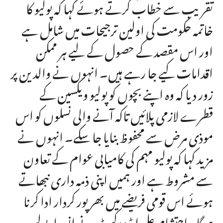
تقریب سے خطاب کرتے ہوئے کہا کہ پولیو کا
خاتمہ حکومت کی اولین ترجیحات میں شامل ہے
اور اس مقصد کے حصول کے لیے ہر ممکن
اقدامات کیے جا رہے ہیں۔ انہوں نے والدین پر
زور دیا کہ وہ اپنے بچوں کو پولیو ویکسین کے
قطرے لازمی پلائیں تاکہ آنے والی نسلوں کو اس
موذی مرض سے محفوظ بنایا جا سکے۔ انہوں نے
مزید کہا کہ پولیو مہم کی کامیابی عوام کے تعاون
سے مشروط ہے اور ہمیں اپنی ذمہ داری نبھاتے
ہوئے اس قومی فریضے میں بھرپور کردار ادا کرنا
ہوگا۔احتشام علی ایڈووکیٹ نے انسداد پولیو