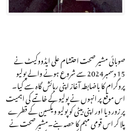
صوبائی مشیر صحت احتشام علی ایڈووکیٹ نے
15 دسمبر2024 سے شروع ہونے والے پولیو
پروگرام کا باضابطہ آغاز اپنی رہائش گاہ سے کیا۔
اس موقع پر انہوں نے پولیو کے خاتمے کی اہمیت
پر زور دیا اور اپنی بیٹی کو پولیو ویکسین کے قطرے
پلا کر اس قومی مہم کا حصہ بنے۔مشیر صحت نے