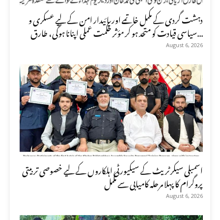
دہشت گردی کے مکمل خاتمے اور پائیدار امن کے لیے عسکری و
سیاسی قیادت کو متحد ہو کر مؤثر حکمت عملی اپنانا ہوگی، طارق...
August 6, 2026
اسمبلی سیکرٹریٹ کے سیکیورٹی اہلکاروں کے لیے خصوصی تربیتی
پروگرام کا پہلا مرحلہ کامیابی سے مکمل
August 6, 2026