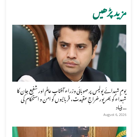
مزید پڑھیں
یومِ شہدائے پولیس پر صوبائی وزراء آفتاب عالم اور شفیع جان کا
شہداء کو بھرپور خراجِ عقیدت، قربانیوں کو امن و استحکام کی
بنیاد...
August 6, 2026