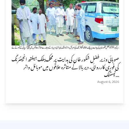
صوبائی وزیر فضل شکور خان کی ہدایت پر محکمہ پبلک ہیلتھ انجینئرنگ
کی فوری کارروائی، دیر بالا کے متاثرہ علاقوں میں موبائل واٹر
ٹیسٹنگ...
August 6, 2026