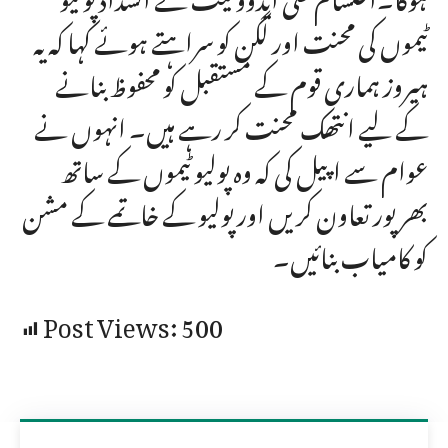
ٹیموں کی محنت اور لگن کو سراہتے ہوئے کہا کہ یہ
ہیروز ہماری قوم کے مستقبل کو محفوظ بنانے
کے لیے انتھک محنت کر رہے ہیں۔ انہوں نے
عوام سے اپیل کی کہ وہ پولیو ٹیموں کے ساتھ
بھرپور تعاون کریں اور پولیو کے خاتمے کے مشن
کو کامیاب بنائیں۔
Post Views:
500