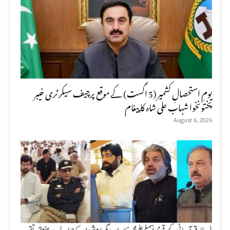
یومِ استحصالِ کشمیر (5 اگست) کے موقع پرچیف سیکرٹری خیبر
پختونخوا شہاب علی شاہ کا پیغام
August 6, 2026