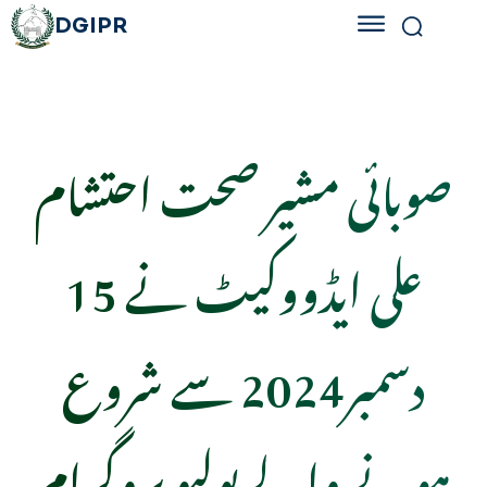
DGIPR
صوبائی مشیر صحت احتشام
علی ایڈووکیٹ نے 15
دسمبر2024 سے شروع
ہونے والے پولیو پروگرام