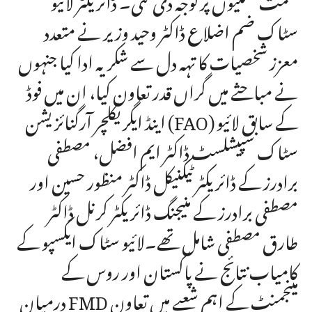
سٹاک ضم اضلاع ڈاکٹر وحید وزیر نے متعدد
معزز شخصیات کا تہہ دل سے شکریہ ادا کیا جنہوں
نے مباحثے میں گراں قدر تعاون کیا، ان میں فوڈ
اینڈ ایگریکلچر آرگنائزیشن (FAO) کے سابق لائیو
سٹاک سپیشلسٹ ڈاکٹر ایم افضل، مصطفی
برادرز کے ڈائریکٹر ٹیکنیکل ڈاکٹر منظور حسین اور
مصطفی برادرز کے منیجنگ ڈائریکٹر کرنل ڈاکٹر
طارق مصطفی شامل تھے۔لائیو سٹاک ایکسپو کے
کامیاب نتائج نے پاکستان اور روس کے
درمیان FMD مینجمنٹ کے اہم شعبے میں تعاون