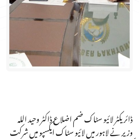
ڈائریکٹر لائیو سٹاک ضم اضلاع ڈاکٹر وحید اللہ
وزیر نے لاہور میں لائیو سٹاک ایکسپو میں شرکت