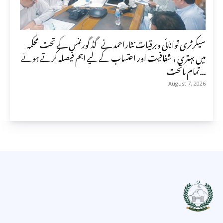
سیکرٹری توانائی وبرقیات نثاراحمد نے گڈ گورننس کے تحت محکمہ
میں بہتری ، شفافیت اور احتساب کے لیے اہم فیصلہ کرتے ہوئے
تمام ماتحت...
August 7, 2026