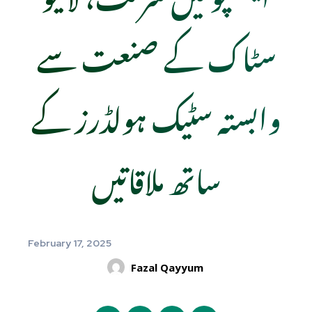
سٹاک کے صنعت سے
وابستہ سٹیک ہولڈرز کے
ساتھ ملاقاتیں
February 17, 2025
Fazal Qayyum