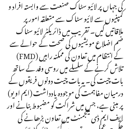
کی جہاں پر لائیو سٹاک صنعت سے وابستہ افراد و
کمپنیوں سے لائیو سٹاک سے متعلقہ امور پر
ملاقاتیں کیں۔ تقریب میں ڈائریکٹر لائیو سٹاک
ضم اضلاع مویشیوں کی صحت کے حوالے سے
(FMD) کے انتظام میں تعاون کی ممکنہ راہیں
تلاش کرنے کے سلسلے میں روسی وفد کے ساتھ
بات چیت کی۔ یہ بات چیت دونوں فریقوں کے
درمیان مفاہمت کی موجودہ یادداشت (ایم او یو)
پر مبنی ہے، جس میں شراکت کو مضبوط بنانے اور
ایف ایم ڈی مینجمنٹ میں تعاون بڑھانے کی
حکمت عملیوں پر توجہ دی گئی۔ ڈائریکٹر لائیو