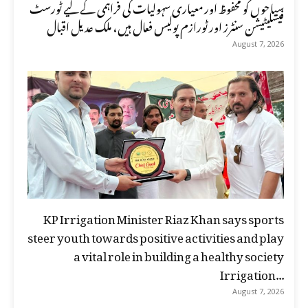
سیاحوں کو محفوظ اور معیاری سہولیات کی فراہمی کے لیے ٹورسٹ
فیسلیٹیشن سنٹرز اور ٹورازم پولیس فعال ہیں، ملک عدیل اقبال
August 7, 2026
KP Irrigation Minister Riaz Khan says sports
steer youth towards positive activities and play
a vital role in building a healthy society
Irrigation...
August 7, 2026