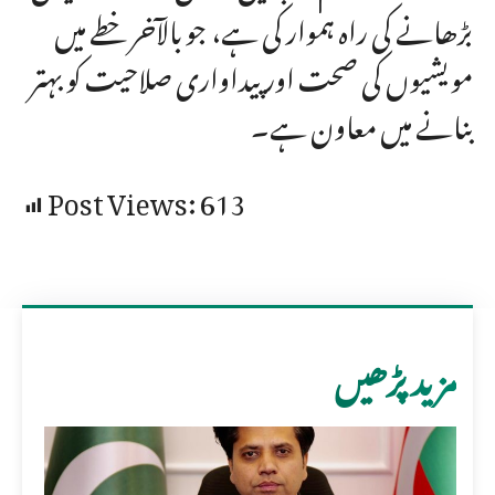
بڑھانے کی راہ ہموار کی ہے، جو بالآخر خطے میں
مویشیوں کی صحت اور پیداواری صلاحیت کو بہتر
بنانے میں معاون ہے۔
Post Views:
613
مزید پڑھیں