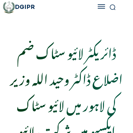
DGIPR
ڈائریکٹر لائیو سٹاک ضم
اضلاع ڈاکٹر وحید اللہ وزیر
کی لاہور میں لائیو سٹاک
ایکسپو میں شرکت، لائیو