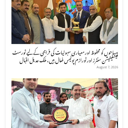
سیاحوں کو محفوظ اور معیاری سہولیات کی فراہمی کے لیے ٹورسٹ
فیسلیٹیشن سنٹرز اور ٹورازم پولیس فعال ہیں، ملک عدیل اقبال
August 7, 2026