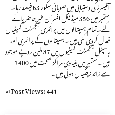
آفیسرز کی دستیابی میں صوبائی سکور 63 فیصد رہا۔
ستمبر میں 356 میڈیکل افسران غیر حاضر پائے
گئے۔تمام ہسپتالوں میں پرائمری مینجمنٹ کمیٹیاں
فعال کردی گئی ہیں۔ ہسپتالوں کے پرائمری اور
ہاسپٹل مینجمنٹ کمیٹیوں میں 87 ملین روپے موجود
ہیں۔ ستمبر میں بنیادی مراکز صحت میں 1400
سے زائد زچگیاں ہوئی ہیں۔
Post Views:
441