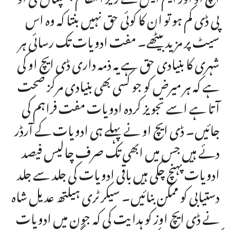
پی ڈی کم ہو تو ان کا کوئی حق نہیں بنتا کہ وہ اس
سیٹ پر مزید بیٹھے۔ مفت ادویات تک رسائی ہر
شہری کا بنیادی حق ہے یہ ذمہ داری ڈی ایچ او کی
ہے کہ ہر میرض کو جو کسی بھی بنیادی مرکز صحت
آتا ہے اسے تجویز کردہ ادویات مفت فراہم کی
جائیں۔ ڈی ایچ او نے پہلے ہی ادویات کے آرڈر
دئے ہیں جس میں ابھی تک صرف چالیس فیصد
ادویات پہنچ چکی ہیں باقی ادویات کی جلد سے جلد
دستیابی کو ممکن بنائیں۔ سیکرٹری ہیلتھ عدیل شاہ
نے ڈی ایچ اوز کو ہدایت کی کہ جون میں ادویات