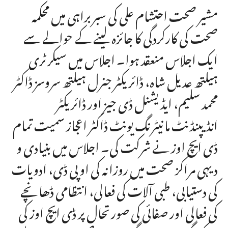
مشیر صحت احتشام علی کی سبربراہی میں محکمہ
صحت کی کارکردگی کا جائزہ لینے کے حوالے سے
ایک اجلاس منعقد ہوا۔ اجلاس میں سیکرٹری
ہیلتھ عدیل شاہ، ڈائریکٹر جنرل ہیلتھ سروسز ڈاکٹر
محمد سلیم، ایڈیشنل ڈی جیز اور ڈائریکٹر
انڈیپنڈنٹ مانیٹرنگ یونٹ ڈاکٹر اعجاز سمیت تمام
ڈی ایچ اوز نے شرکت کی۔ اجلاس میں بنیادی و
دیہی مراکز صحت میں روزانہ کی او پی ڈی، ادویات
کی دستیابی، طبی آلات کی فعالی، انتظامی ڈھانچے
کی فعالی اور صفائی کی صورتحال پر ڈی ایچ اوز کی