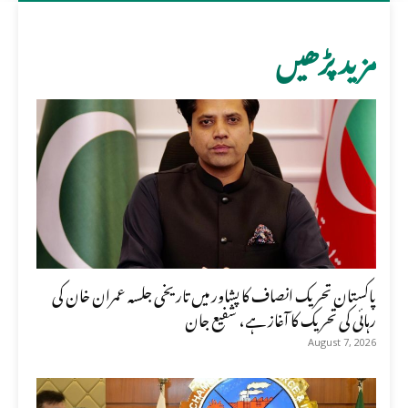
مزید پڑھیں
پاکستان تحریک انصاف کا پشاور میں تاریخی جلسہ عمران خان کی
رہائی کی تحریک کا آغاز ہے، شفیع جان
August 7, 2026