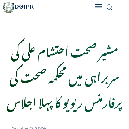
DGIPR
مشیر صحت احتشام علی کی
سربراہی میں محکمہ صحت کی
پرفارمنس ریویو کا پہلا اجلاس
October 17, 2024