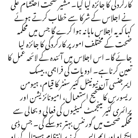
کارکردگی کا جائزہ لیا گیا۔ مشیر صحت احتشام علی
نے اجلاس کے شرکا سے خطاب کرتے ہوئے
کہا کہ یہ اجلاس ماہانہ ہوا کرے گا جس میں محکمہ
صحت کے مختلف امور پر کارکردگی کا جائزہ لیا
جائے گا۔ اس اجلاس میں آئندہ کے لائحہ عمل کا
تعین کرناہے۔ ادویات کی فراہمی، بیسک
ایمرجنسی آن نیونیٹل کئیر سنٹر کا قیام، ہیومن
ریسورس کا صحیح استعمال، امیونائزیشن اور
پرائمری کئیر مینجمٹ کمیٹیوں کی فعالی و بحالی سے
محکمہ صحت میں گورننس بہتر ہوسکے گی۔ جس ڈی
ایچ او اور ایم ایس کے زیر انتظام ہسپتال کی او