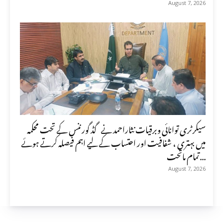
August 7, 2026
سیکرٹری توانائی وبرقیات نثاراحمد نے گڈ گورننس کے تحت محکمہ
میں بہتری ، شفافیت اور احتساب کے لیے اہم فیصلہ کرتے ہوئے
تمام ماتحت...
August 7, 2026