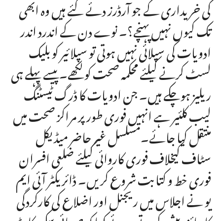
کی خریداری کے جو آرڈرز دئے گئے ہیں وہ ابھی
تک کیوں نہیں پہنچے؟۔ نوے دن کے اندرد اندر
ادویات کی سپلائی نہیں ہوتی تو سپلائیر کو بلیک
لسٹ کرنے کیلئے محکمہ صحت کو لکھے۔ پیسے پہلے ہی
ریلیز ہوچکے ہیں۔ جن ادویات کا ڈرگ ٹیسٹنگ
لیب کلئیر ہے انہیں فوری طور پر مراکز صحت میں
منتقل کیا جائے۔مسلسل غیر حاضر میڈیکل
سٹاف کیخلاف فوری کاروائی کیلئے ضلعی افسران
فوری خط و کتابت شروع کریں۔ ڈائریکٹر آئی ایم
یو نے اجلاس میں ریجنل اور اضلاع کی کارکردگی
کا جائزہ پیش کرتے ہوئے کہا کہ صوبائی سکورکارڈ