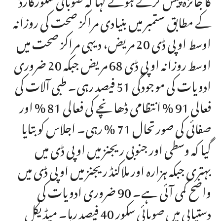
کے مطابق ستمبر میں بنیادی مراکز صحت کی روزانہ
اوسط او پی ڈی 20 مریض، دیہی مراکز صحت میں
اوسط روزانہ او پی ڈی 68 مریض جبکہ 20 ضروری
ادویات کی موجودگی 51 فیصد رہی۔ طبی آلات کی
فعالی 91 % انتظامی ڈھانچے کی فعالی 81 % اور
صفائی کی صورتحال 71 % رہی۔ اجلاس کو بتایا
گیا کہ وسطی اور جنوبی ریجنز میں او پی ڈی میں
بہتری جبکہ ہزارہ اور ملاکنڈ ریجنز میں او پی ڈی میں
واضح کمی آئی ہے۔ 90 ضروری ادویات کی
دستیابی میں صوبائی سکور 40 فیصد رہا۔ میڈیکل