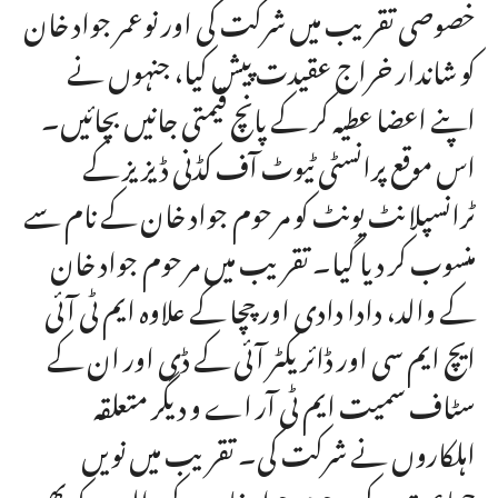
خصوصی تقریب میں شرکت کی اور نوعمر جواد خان
کو شاندار خراج عقیدت پیش کیا، جنہوں نے
اپنے اعضا عطیہ کر کے پانچ قیمتی جانیں بچائیں۔
اس موقع پرانسٹی ٹیوٹ آف کڈنی ڈیزیز کے
ٹرانسپلانٹ یونٹ کو مرحوم جواد خان کے نام سے
منسوب کر دیا گیا۔ تقریب میں مرحوم جواد خان
کے والد، دادا دادی اور چچا کے علاوہ ایم ٹی آئی
ایچ ایم سی اور ڈائریکٹر آئی کے ڈی اور ان کے
سٹاف سمیت ایم ٹی آر اے و دیگر متعلقہ
اہلکاروں نے شرکت کی۔ تقریب میں نویں
جماعت کے مرحوم جواد خان کے والدین کو بھی