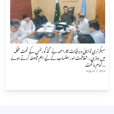
سیکرٹری توانائی وبرقیات نثاراحمد نے گڈ گورننس کے تحت محکمہ
میں بہتری ، شفافیت اور احتساب کے لیے اہم فیصلہ کرتے ہوئے
تمام ماتحت...
August 7, 2026