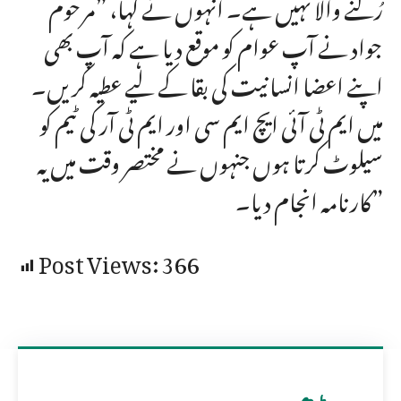
رُکنے والا نہیں ہے۔ انہوں نے کہا، ”مرحوم
جواد نے آپ عوام کو موقع دیا ہے کہ آپ بھی
اپنے اعضا انسانیت کی بقا کے لیے عطیہ کریں۔
میں ایم ٹی آئی ایچ ایم سی اور ایم ٹی آر کی ٹیم کو
سیلوٹ کرتا ہوں جنہوں نے مختصر وقت میں یہ
کارنامہ انجام دیا۔”
Post Views:
366