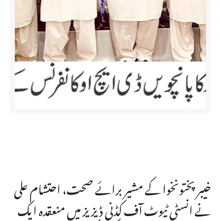
خیبر پختونخوا کے مشیر برائے صحت، احتشام علی
نے انسٹی ٹیوٹ آف کڈنی ڈیزیز میں منعقدہ ایک