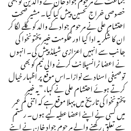
خصوصی خراج تحسین پیش کیا گیا۔ مشیر صحت
احتشام علی نے مرحوم جواد کے والد کو گلے لگا کر
ان کا شکریہ ادا کیا اور حکومت خیبر پختونخوا کی
جانب سے انہیں اعزازی شیلڈ پیش کی۔ انہوں
نے اعضا ٹرانسپلانٹ کرنے والی ٹیم کو بھی
توصیفی اسناد سے نوازا۔اس موقع پر اظہار خیال
کرتے ہوئے احتشام علی نے کہا، ”یہ خیبر
پختونخوا کی تاریخ میں پہلا موقع ہے کہ اتنی کم عمر
میں کسی نے اپنے اعضا عطیہ کیے ہوں۔ رستم
سے تعلق رکھنے والے مرحوم جواد خان نے اپنے