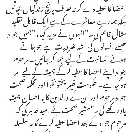
اعضا کا عطیہ دے کر نہ صرف پانچ زندگیاں بچائیں
بلکہ ہمارے معاشرے کے لیے ایک قابل تقلید
مثال قائم کی۔”انہوں نے مزید کہا، ”ہمیں جواد
جیسے انسانوں کی اشد ضرورت ہے جو جاتے
ہوئے انسانیت کے لیے کچھ کر جائیں۔ مرحوم
جواد اپنے اعضا کا عطیہ کرکے ہمیشہ کے لیے امر
ہوگیا ہے۔ حکومت خیبر پختونخوا اور محکمہ صحت
جواد مرحوم اور ان کے والدین کا یہ احسان ہمیشہ
یاد رکھے گی۔”مشیر صحت نے امید ظاہر کی کہ
مرحوم جواد کے بعد اعضا عطیہ کرنے کا یہ سلسلہ