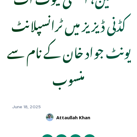
کڈنی ڈیزیز میں ٹرانسپلانٹ
یونٹ جواد خان کے نام سے
منسوب
June 18, 2025
Attaullah Khan