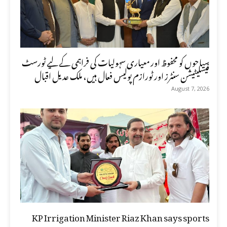
سیاحوں کو محفوظ اور معیاری سہولیات کی فراہمی کے لیے ٹورسٹ
فیسلیٹیشن سنٹرز اور ٹورازم پولیس فعال ہیں، ملک عدیل اقبال
August 7, 2026
KP Irrigation Minister Riaz Khan says sports