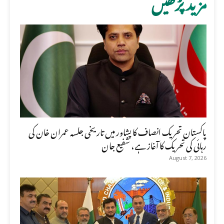
مزید پڑھیں
پاکستان تحریک انصاف کا پشاور میں تاریخی جلسہ عمران خان کی
رہائی کی تحریک کا آغاز ہے، شفیع جان
August 7, 2026