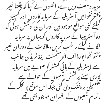
مزید وسعت دیں گے، انھوں نے کہا کہ یقینا خیبر
پختونخوا میں آسٹریلیا کے سرمایہ کاروں اور کمپنیز
کیلئے کئی مواقع موجود ہیں اور ان کی کوشش ہوگی کہ
وہ آسٹریلیا کے سرمایہ کاروں کو یہاں پر سرمایہ
لگانے کیلئے راغب کریں،ملاقات کے دوران خیبر
پختونخوا بورڈ آف انوسٹمنٹ اینڈ ٹریڈ کی جانب
سے اسٹریلیا کے ہائی کمشنر کو صوبے میں سرمایہ
کاری کیلئے پرکشش شعبوں کے حوالے سے
تفصیلی بریفنگ دی گئی جبکہ اس موقع پر محکمہ کے
تمام شعبوں کے افسران موجود بھی تھے،