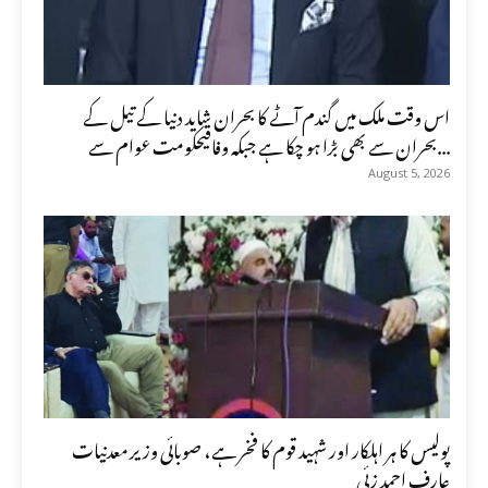
اس وقت ملک میں گندم آٹے کا بحران شاید دنیا کے تیل کے
بحران سے بھی بڑا ہو چکا ہے جبکہ وفاقیحکومت عوام سے...
August 5, 2026
پولیس کا ہر اہلکار اور شہید قوم کا فخر ہے، صوبائی وزیر معدنیات
عارف احمد زئی