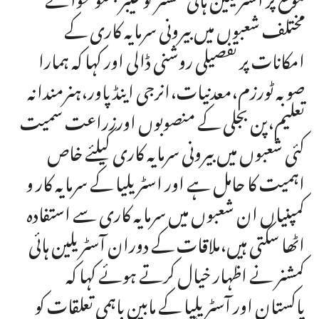
مختلف شعبوں میں بیرونی سرمایہ کاری کے
امکانات پر تفصیلی روشنی ڈالی اور کہا کہ ہمارا
صوبہ ٹورزم،معدنیات،انرجی اینڈ پاور،ہنرمندانہ
تعلیم،پن بجلی کے منصوبوں اورزراعت سمیت
کئی شعبوں میں بیرونی سرمایہ کاری کیلئے خاص
اہمیت کا حامل ہے اور اسٹریلیا کے سرمایہ کار و
کمپنیاں ان شعبوں میں سرمایہ کاری سے استفادہ
اٹھا سکتی ہیں،ملاقات کے دوران آسٹریلین ہائی
کمشنر نے اظہار خیال کرتے ہوئے کہا کہ
پاکستان اور آسٹریلیا کے مابین باہمی تعلقات کو