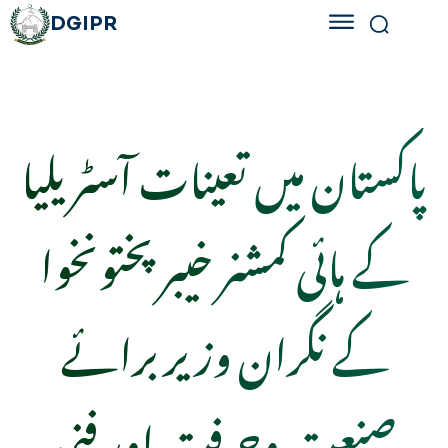
DGIPR
پاکستان میں تعینات آسٹریلیا
کے ہائی کمشنر خیبر پختونخوا
کے نگران وزیر برائے
صنعت وحرفت اور فنی