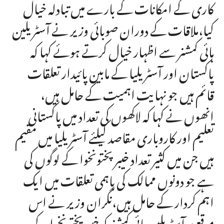
کاری کے امکانات کے بارے میں تبادلہ خیال
کیا،ملاقات کے دوران صوبائی وزیر نے آسٹریلین
ہائی کمشنر سے اظہار خیال کرتے ہوئے کہا کہ
پاکستان اور آسٹریلیا کے مابین پائیدار تعلقات
قائم ہیں جو نہایت اہمیت کے حامل ہیں،
انھوں نے کہا کہ لاکھوں کی تعداد میں پاکستانی
تعلیم اور کاروباری مقاصد کیلئے آسٹریلیا میں مقیم
ہیں جن میں کثیر تعداد خیبر پختونخوا کے لوگوں کی
ہے جو دونوں ممالک کی باہمی تعلقات میں ایک
اہم کردار کے حامل ہیں،نگران وزیر نے اس
موقع پر آسٹریلین ہائی کمشنر کو خیبر پختونخوا کے