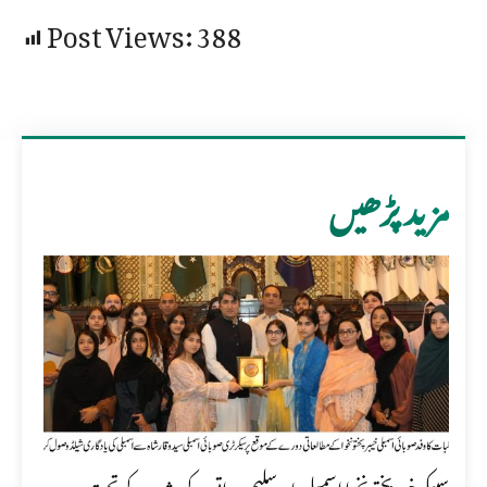
Post Views:
388
مزید پڑھیں
سپیکر خیبر پختونخوا اسمبلی بابر سلیم سواتی کے وژن کے تحت