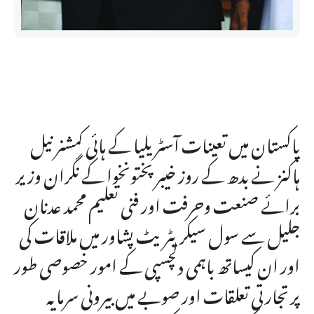
پاکستان میں تعینات آسٹریلیا کے ہائی کمشنر نیل
ہاکنز نے بدھ کے روز خیبر پختونخوا کے نگران وزیر
برائے صنعت وحرفت اور فنی تعلیم محمد عدنان
جلیل سے سول سیکریٹریٹ پشاور میں ملاقات کی
اور ان کیساتھ باہمی دلچسپی کے امور خصوصی طور
پرتجارتی تعلقات اور صوبے میں بیرونی سرمایہ