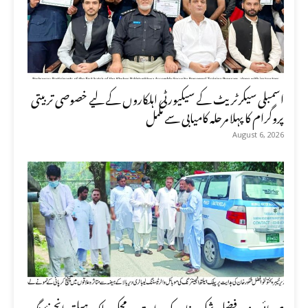
اسمبلی سیکرٹریٹ کے سیکیورٹی اہلکاروں کے لیے خصوصی تربیتی
پروگرام کا پہلا مرحلہ کامیابی سے مکمل
August 6, 2026
صوبائی وزیر فضل شکور خان کی ہدایت پر محکمہ پبلک ہیلتھ انجینئرنگ