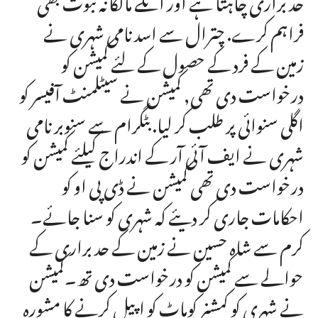
فراہم کرے. چترال سے اسد نامی شہری نے
زمین کے فرد کے حصول کے لئے کمیشن کو
درخواست دی تھی, کمیشن نے سیٹلمنٹ آفیسر کو
اگلی سنوائی پر طلب کر لیا. بٹگرام سے سنوبر نامی
شہری نے ایف آئی آر کے اندراج کیلئے کمیشن کو
درخواست دی تھی کمیشن نے ڈی پی او کو
احکامات جاری کر دیئے کہ شہری کو سنا جائے۔
کرم سے شاہ حسین نے زمین کے حد براری کے
حوالے سے کمیشن کو درخواست دی تھ۔کمیشن
نے شہری کو کمشنر کوہاٹ کو اپیل کرنے کا مشورہ