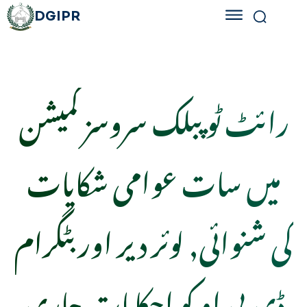
DGIPR
رائٹ ٹو پبلک سروسز کمیشن
میں سات عوامی شکایات
کی شنوائی, لوئر دیر اور بٹگرام
ڈی پی او کو احکامات جاری