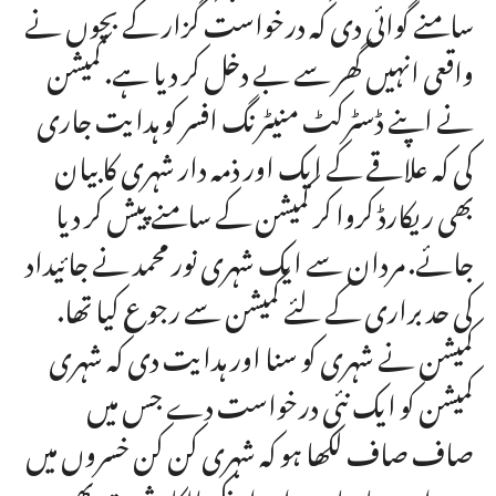
سامنے گوائی دی کہ درخواست گزار کے بچوں نے
واقعی انہیں گھر سے بے دخل کر دیا ہے. کمیشن
نے اپنے ڈسٹرکٹ منیٹرنگ افسر کو ہدایت جاری
کی کہ علاقے کے ایک اور ذمہ دار شہری کا بیان
بھی ریکارڈ کروا کر کمیشن کے سامنے پیش کر دیا
جائے. مردان سے ایک شہری نور محمد نے جائیداد
کی حد براری کے لئے کمیشن سے رجوع کیا تھا.
کمیشن نے شہری کو سنا اور ہدایت دی کہ شہری
کمیشن کو ایک نئی درخواست دے جس میں
صاف صاف لکھا ہو کہ شہری کن کن خسروں میں
حد براری چاہتا ہے اور انکے مالکانہ ثبوت بھی