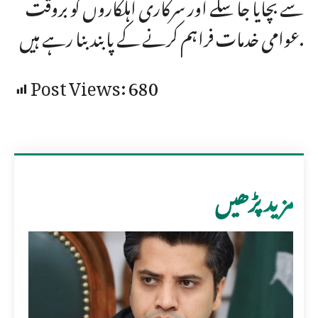
سے بچایا جا سکے اور سرکاری اہلکاروں کو بروقت
عوامی خدمات فراہم کرنے کے پابند بنا رہے ہیں.
Post Views:
680
مزید پڑھیں