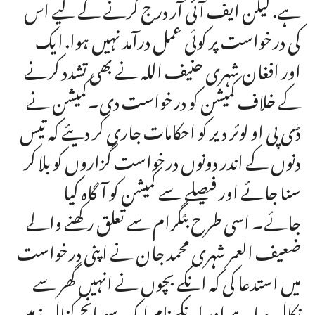
ہے. لیکن ایف آئی آر درج کرنے کے لیے اس
کی درخواست پر کوئی عمل درآمد نہیں ہوا. ایک
اور افغان شہری حنیف اللہ نے بھی تشدد کرنے
کے خلاف کمیشن کو درخواست دی۔کمیشن نے
ڈی پی او لوئر دیر کو احکامات جاری کر دیئے کہ تیس
دنوں کے اندر دونوں درخواست گزاروں کو بلا کر
سنا جائے اور فیصلے سے کمیشن کو آگاہ کیا
جائے۔ اسی طرح بٹگرام سے تعلق رکھنے والے
ضعیف العمر شہری محمد جان نے اپنی درخواست
میں استدعا کی کہ انکے بچوں نے انہیں گھر سے
نکال دیا ہے اور انکے نام ایک سو پانچ کنال زمین