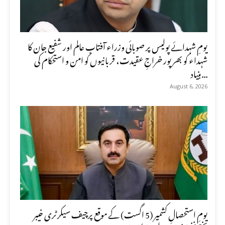
یومِ شہدائے پولیس پر صوبائی وزراء آفتاب عالم اور شفیع جان کا
شہداء کو بھرپور خراجِ عقیدت، قربانیوں کو امن و استحکام کی
بنیاد...
August 6, 2026
یومِ استحصالِ کشمیر (5 اگست) کے موقع پرچیف سیکرٹری خیبر