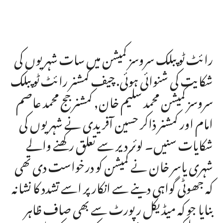
رائٹ ٹو پبلک سروسز کمیشن میں سات شہریوں کی
شکایت کی شنوائی ہوئی. چیف کمشنر رائٹ ٹو پبلک
سروسز کمیشن محمد سلیم خان, کمشنر جج محمد عاصم
امام اور کمشنر ذاکر حسین آفریدی نے شہریوں کی
شکایات سنیں۔ لوئر دیر سے تعلق رکھنے والے
شہری یاسر خان نے کمیشن کو درخواست دی تھی
کہ جھوٹی گواہی دینے سے انکار پر اسے تشدد کا نشانہ
بنایا جو کہ میڈیکل رپورٹ سے بھی صاف ظاہر