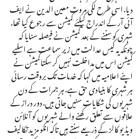
دیا. اسی طرح لکی مروت معین الدین نے ایف
آئی آر کے اندراج کیلئے کمیشن سے رجوع کیا تھا.
شہری کو سننے کے بعد کمیشن نے فیصلہ سنایا کہ
چونکہ یہ کیس عدالت میں زیر سماعت ہے اسلیے
کمیشن اس میں مداخلت نہیں کر سکتاکمیشن نے
اپنے اعلامیہ میں کہا کہ خدمات تک بروقت رسائی
ہر شہری کا بنیادی حق ہے. ہر جمرات کے دن
شہریوں کی شکایات سنیں جاتی ہیں. دور دراز کے
علاقوں سے تعلق رکھنے والے شہریوں کو آنلائن
ویڈیو کالز کے ذریعے سنتے ہیں تاکہ انکو مزید تکالیف