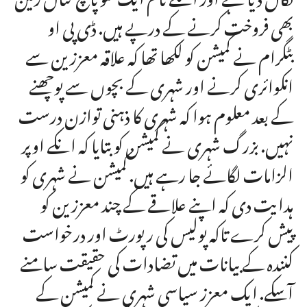
بھی فروخت کرنے کے درپے ہیں. ڈی پی او
بٹگرام نے کمیشن کو لکھا تھا کہ علاقہ معززین سے
انکوائری کرنے اور شہری کے بچوں سے پوچھنے
کے بعد معلوم ہوا کہ شہری کا ذہنی توازن درست
نہیں. بزرگ شہری نے کمیشن کو بتایا کہ انکے اوپر
الزامات لگائے جا رہے ہیں. کمیشن نے شہری کو
ہدایت دی کہ اپنے علاقے کے چند معززین کو
پیش کرے تاکہ پولیس کی رپورٹ اور درخواست
کنندہ کے بیانات میں تضادات کی حقیقت سامنے
آسکے. ایک معزز سیاسی شہری نے کمیشن کے