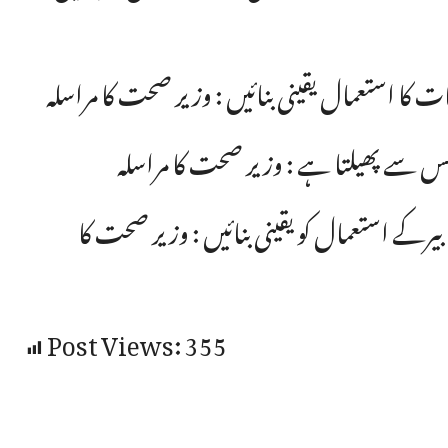
ت کا استعمال یقینی بنائیں : وزیر صحت کا مراسلہ
لمس سے پھیلتا ہے : وزیر صحت کا مراسلہ
یرکے استعمال کو یقینی بنائیں : وزیر صحت کا
Post Views:
355