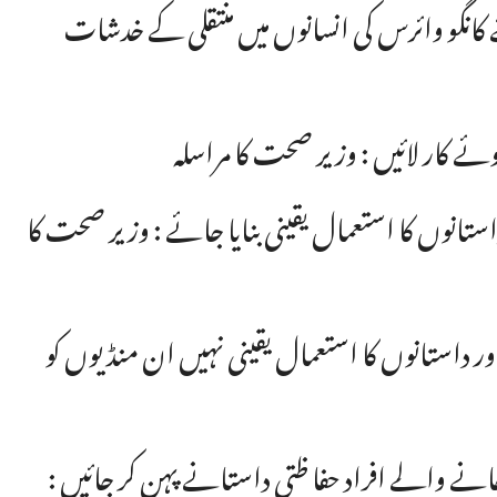
 کانگو وائرس کی انسانوں میں منتقلی کے خدشات
ے کار لائیں : وزیر صحت کا مراسلہ
ستانوں کا استعمال یقینی بنایا جائے : وزیر صحت کا
ر داستانوں کا استعمال یقینی نہیں ان منڈیوں کو
 والے افراد حفا ظتی داستانے پہن کر جائیں :