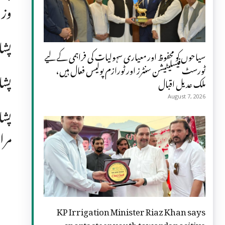
وزی
پشا
سیاحوں کو محفوظ اور معیاری سہولیات کی فراہمی کے لیے
ٹورسٹ فیسلیٹیشن سنٹرز اور ٹورازم پولیس فعال ہیں،
پشا
ملک عدیل اقبال
August 7, 2026
پشا
مرا
KP Irrigation Minister Riaz Khan says
sports steer youth towards positive