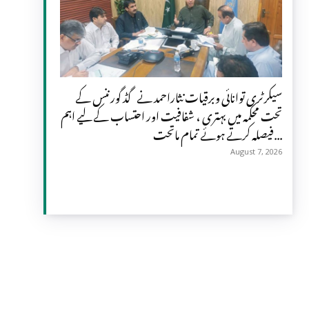
سیکرٹری توانائی وبرقیات نثاراحمد نے گڈ گورننس کے
تحت محکمہ میں بہتری ، شفافیت اور احتساب کے لیے اہم
فیصلہ کرتے ہوئے تمام ماتحت...
August 7, 2026