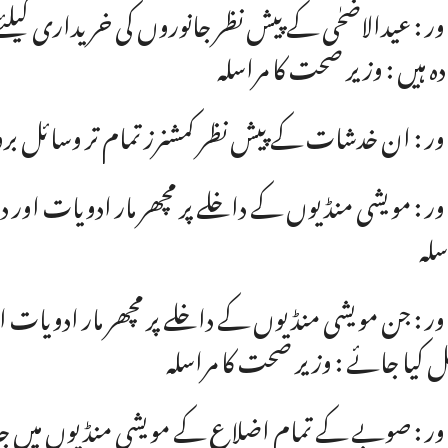
ور : عیدالاضحٰی کے پیش نظر جانوروں کی خریداری کیلئے
دہ ہیں : وزیر صحت کا مراسلہ
ور : ان خدشات کے پیش نظر کمشنرز تمام تر وسائل بروئ
ور : مویشی منڈیوں کے داخلے پر مچھر مار ادویات اور دا
سلہ
ور : جن مویشی منڈیوں کے داخلے پر مچھر مار ادویات او
 کیا جائے : وزیر صحت کا مراسلہ
ور : صوبے کے تمام اضلاع کے مویشی منڈیوں میں جانے