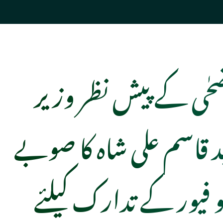
حٰی کے پیش نظر وزیر
قاسم علی شاہ کا صوبے
گو فیور کے تدارک کیلئے