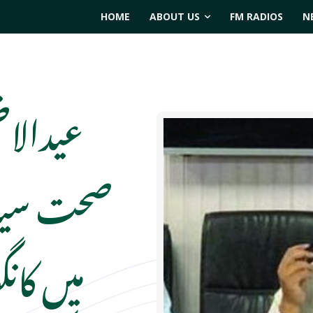
HOME
ABOUT US
FM RADIOS
N
عیدالاض
صحت سید 
میں کان