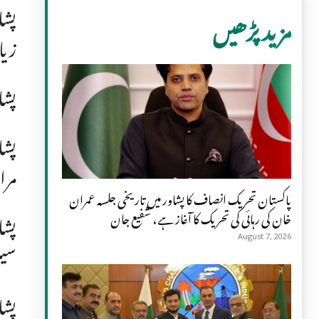
پشا
مزید پڑھیں
زیا
پشا
پشا
مرا
پاکستان تحریک انصاف کا پشاور میں تاریخی جلسہ عمران
پشا
خان کی رہائی کی تحریک کا آغاز ہے، شفیع جان
August 7, 2026
سیل
پشا