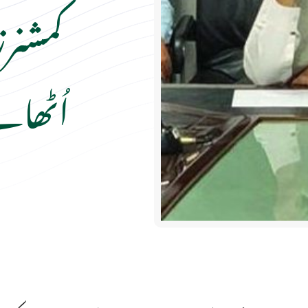
کمشنر
اُٹھان