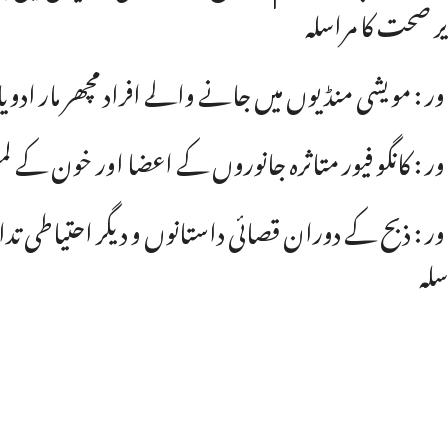
ر صحت کا مراسلہ
ور : مویشی منڈیوں میں جانے والے افراد مچھر مار ادویا
ور : کانگو فیور متاثرہ جانوروں کے اعضا اور خون کے 
ور : ذبح کے دوران قصائی داستانوں و دیگر احتیاطی تداب
سلہ