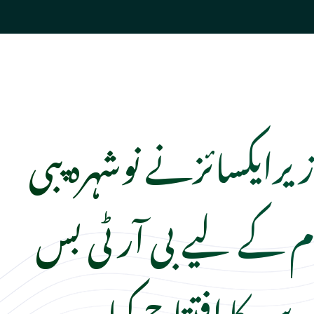
یرایکسائزنے نوشہرہ پبی
 کے لیے بی آر ٹی بس
وس کا افتتاح کیا