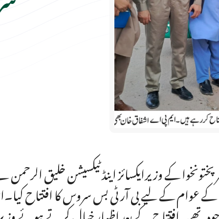
ر پختونخوا کے وزیرایکسائز اینڈ ٹیکسیشن خلیق الرحمن 
 کے عوام کے لیے بی آر ٹی بس سروس کا افتتاح کیا۔اس 
ود تھے۔ افتتاح کے بعد اظہار خیال کرتے ہوئے وزیر ای