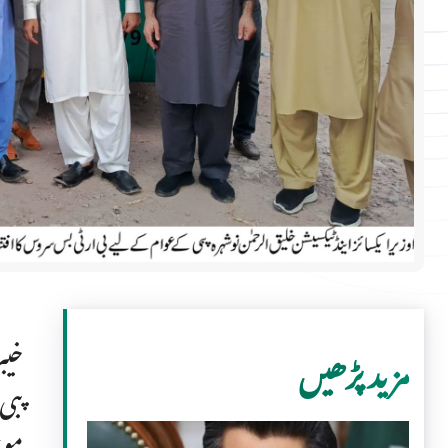
خیب
مزید پڑھیں
پبی
موج