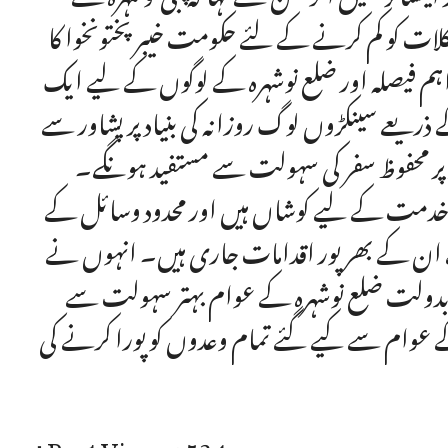
ات کو کم کرنے کے لئے حکومت خیبر پختونخوا کا
ہم فیصلہ اور ضلع نوشہرہ کے لوگوں کے لیے ایک
ریعے سینکڑوں لوگ روزانہ کی بنیاد پر پشاور سے
ور پر محفوظ سفر کی سہولت سے مستفید ہونگے۔
ی خدمت کے لیے کوشاں ہیں اور محدود وسائل کے
 ان کے بھر پور اقدامات جاری ہیں۔ انہوں نے
کی بدولت ضلع نوشہرہ کے عوام بہتر سہولت سے
ے عوام سے کیے گئے تمام وعدوں کو پورا کرنے کی
Post Views:
534