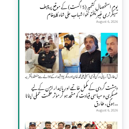
یومِ استحصالِ کشمیر (5 اگست) کے موقع پرچیف
سیکرٹری خیبر پختونخوا شہاب علی شاہ کا پیغام
August 6, 2026
دہشت گردی کے مکمل خاتمے اور پائیدار امن کے لیے
عسکری و سیاسی قیادت کو متحد ہو کر مؤثر حکمت عملی اپنانا
ہوگی، طارق...
August 6, 2026