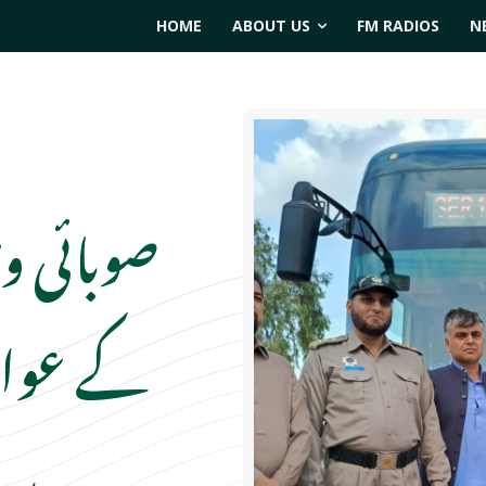
HOME
ABOUT US
FM RADIOS
N
صوبائی وز
کے عوام
سر