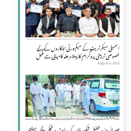
اسمبلی سیکرٹریٹ کے سیکیورٹی اہلکاروں کے لیے
خصوصی تربیتی پروگرام کا پہلا مرحلہ کامیابی سے مکمل
August 6, 2026
صوبائی وزیر فضل شکور خان کی ہدایت پر محکمہ پبلک ہیلتھ