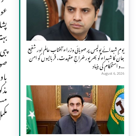
عوا
پشا
بہت
پبی
یومِ شہدائے پولیس پر صوبائی وزراء آفتاب عالم اور شفیع
جان کا شہداء کو بھرپور خراجِ عقیدت، قربانیوں کو امن
صوب
و استحکام کی بنیاد...
باو
August 6, 2026
مذک
مست
مکم