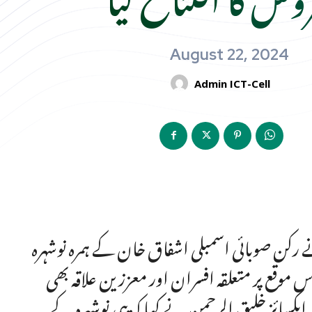
August 22, 2024
Admin ICT-Cell
نے رکن صوبائی اسمبلی اشفاق خان کے ہمرہ نوشہرہ
موقع پر متعلقہ افسران اور معززین علاقہ بھی
کسائز خلیق الرحمن نے کہا کہ پبی نوشہرہ کے