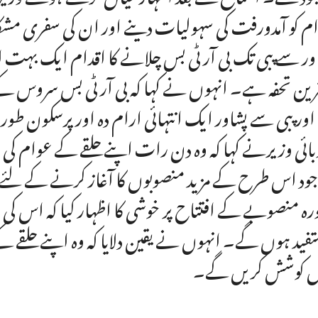
م کو آمدورفت کی سہولیات دینے اور ان کی سفری مشکل
ور سے پبی تک بی آر ٹی بس چلانے کا اقدام ایک بہت ا
رین تحفہ ہے۔ انہوں نے کہا کہ بی آر ٹی بس سروس کے ذ
 اور پبی سے پشاور ایک انتہائی ارام دہ اور پرسکون ط
ائی وزیرنے کہا کہ وہ دن رات اپنے حلقے کے عوام ک
جود اس طرح کے مزید منصوبوں کا آغاز کرنے کے لئے
ورہ منصوبے کے افتتاح پر خوشی کا اظہار کیا کہ اس 
فید ہوں گے۔ انہوں نے یقین دلایا کہ وہ اپنے حلقے ک
ل کوشش کریں گے۔