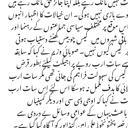
ہیں مانگ رہے بلکہ اپنا جائز حق مانگ رہے ہیں
سودے بازی نہیں ہوگی۔ ان خیالات کا اظہار انہوں
 موقع پر مختلف سیاسی جماعتوں کے رہنما اور
باقی شہروں میں گیس چوبیس گھنٹے دستیاب ہوتی
 گیس کیوں نہیں۔ صوبائی وزیر نے کہا کہ سابقہ
 سے سات ارب روپے پراجیکٹ کیلئے بطور قرض
 گیس کی سہولت فراہم کی جانی تھی مگر سات ارب
ائی کا ہدف مکمل نہ ہوسکا اس لئے اس سات ارب
نے کہا کہ اوجی ڈی سی اور دیگر کمپنیاں
ے باعث یہاں کے عوامی وسائل بے دردی سے
پختونخوا علی امین گنڈاپور کو آگاہ کیا گیا ہے۔