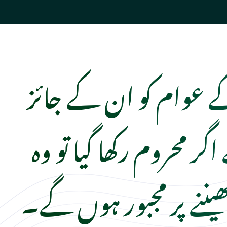
عوام کو ان کے جائز
ر محروم رکھا گیا تو وہ
ھیننے پر مجبور ہوں گے۔