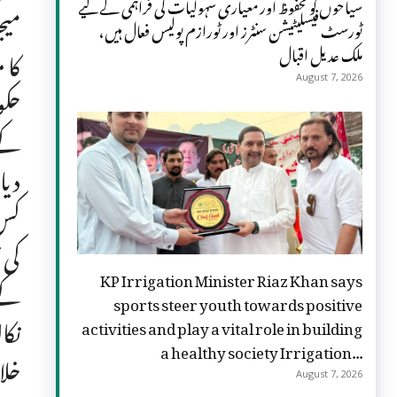
سیاحوں کو محفوظ اور معیاری سہولیات کی فراہمی کے لیے
میج
ٹورسٹ فیسلیٹیشن سنٹرز اور ٹورازم پولیس فعال ہیں،
ملک عدیل اقبال
کا 
August 7, 2026
حکو
کے 
دیا
کس 
کی 
KP Irrigation Minister Riaz Khan says
کے 
sports steer youth towards positive
نکا
activities and play a vital role in building
a healthy society Irrigation...
خلا
August 7, 2026