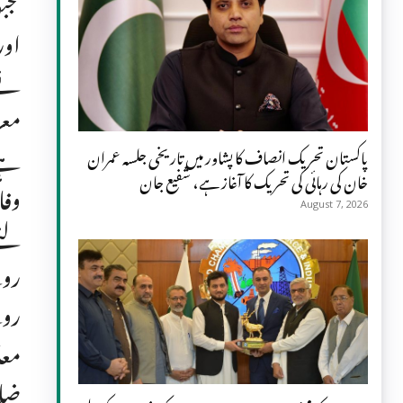
مجب
اور
نے 
معز
ہے 
پاکستان تحریک انصاف کا پشاور میں تاریخی جلسہ عمران
خان کی رہائی کی تحریک کا آغاز ہے، شفیع جان
وفا
August 7, 2026
لئے
روپ
روپ
معا
ضائ