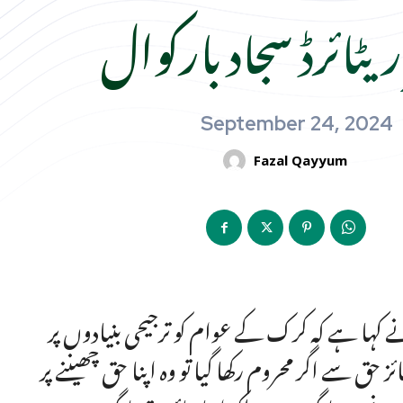
ریٹائرڈ سجاد بارکوال
September 24, 2024
Fazal Qayyum
نے کہا ہے کہ کرک کے عوام کو ترجیحی بنیادوں پر
سے اگر محروم رکھا گیا تو وہ اپنا حق چھیننے پر