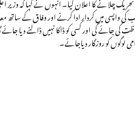
 تحریک چلا نے کا اعلان کیا۔ انہوں نے کہا کہ وزیر اعل
 کی واپسی میں کردار ادا کرنے اور وفاق کے ساتھ معا
ظت کی جائے گی اور کسی کو ڈاکا نہیں ڈالنے دیا جائے 
می لوگوں کو روزگار دیاجائے۔