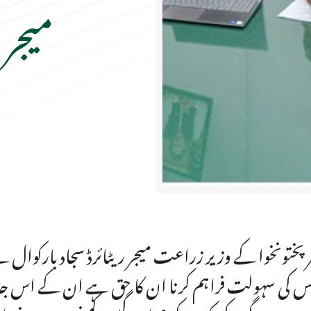
میجر 
ر پختونخوا کے وزیر زراعت میجر ریٹائرڈ سجاد بارکوال 
 کی سہولت فراہم کرنا ان کا حق ہے ان کے اس جائز حق 