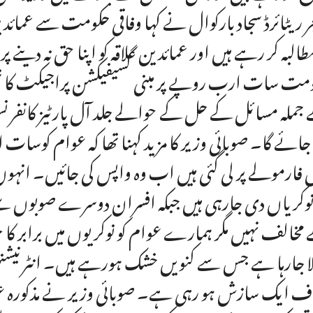
ر ریٹائرڈ سجاد بارکوال نے کہا وفاقی حکومت سے عمائدین 
مطالبہ کر رہے ہیں اور عمائدین علاقہ کو اپنا حق نہ دین
مت سات ارب روپے پر مبنی گسیفیکشن پراجیکٹ کا 
جملہ مسائل کے حل کے حوالے جلد آل پارٹیز کانفرنس 
 جائے گا۔ صوبائی وزیر کا مزید کہنا تھا کہ عوام کوسا
فارمولے پر لی گئی ہیں اب وہ واپس کی جائیں۔ انہوں
نوکریاں دی جارہی ہیں جبکہ افسران دوسرے صوبوں 
مخالف نہیں مگر ہمارے عوام کو نوکریوں میں برابر کا
لا جارہا ہے جس سے کنویں خشک ہورہے ہیں۔ انٹرنیشنل
ف ایک سازش ہو رہی ہے۔ صوبائی وزیر نے مذکورہ 