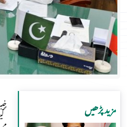
خیب
مزید پڑھیں
گیس