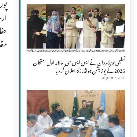
پور
ارب
حفا
مقا
تعلیمی بورڈ مردان نے ایس ایس سی سالانہ اول امتحان
2026 کے پوزیشن ہولڈرز کا اعلان کر دیا
August 7, 2026