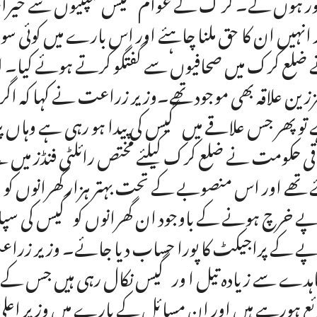
ور ہوں گے۔ کر ک کے عوام گیس کمپنیوں سے خیرات ن
 انہیں ان کا حق ملنا چاہئے اور اس بارے میں کوئی 
ضلع کرک میں صحافیوں سے گفتگو کرتے ہوئے کیا۔ اس
زین علاقہ بھی موجود تھے۔وزیر زراعت نے کہا کہ اگر 
تو پھر جس علاقے میں گیس کی پیدا ہو رہی ہے وہاں پر
قی حکومت نے ضلع کرک کیلئے مختص رائلٹی فنڈز میں
 تھے اور اس منصوبے کے تحت بہتر ہزار گھرانوں کو
ے خرچ ہونے کے باوجود ان گھرانوں کو گیس کی سپل
ے کے پراجیکٹ کا پورا حساب دیا جائے۔ وزیر زراعت 
ہدے سے زیادہ تیل ا ور گیس نکال رہی ہیں جس ک
ع ہورہے ہیں اور ان مسائل کے بارے میں وزیر اعلیٰ خیبر