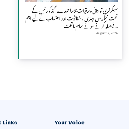
سیکرٹری توانائی وبرقیات نثاراحمد نے گڈ گورننس کے
تحت محکمہ میں بہتری ، شفافیت اور احتساب کے لیے اہم
فیصلہ کرتے ہوئے تمام ماتحت...
August 7, 2026
 Links
Your Voice