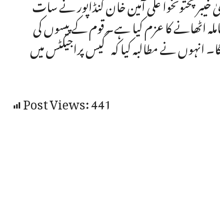
یٰ خیبر پختونخوا علی آمین خان گنڈاپور نے سات
ملہ اٹھانے کا عزم کیا ہے۔ قوم کے پیسوں کی
گا۔ انہوں نے مطالبہ کیا کہ گیس پراجیکٹس میں
Post Views:
441