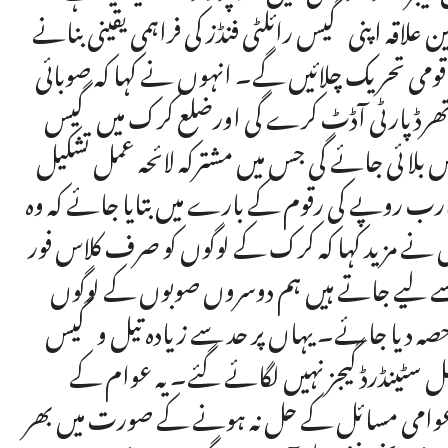
علاقہ اپنی گیس رائلٹی فنڈز کی فراہمی یقینی بنانے
ے پر قومی تحریک چلائیں گے۔ انہوں نے کہا کہ صوبائی
تھرڈ پارٹی آڈٹ کرے گی اورضلع کرک میں گیس
بلا ئی جائے گی جس میں مشترکہ لائحہ عمل تشکیل
ت ارب روپے کی رقوم کے بارے میں بتایا جائے کہ وہ
 نے مزید کہا کہ کرک کے لوگوں کو صرف کلاس فور
سے لیے جاتے ہیں ہم دوسروں صوبوں کے لوگوں
 حصہ دیا جائے۔ یہاں پر حد سے زیادہ تیل و گیس
 سٹینڈرڈ گیجز نہیں لگائے گئے۔ یہ عوام کے
عوامی مسائل کے حل نہ ہونے کے صورت میں بھر