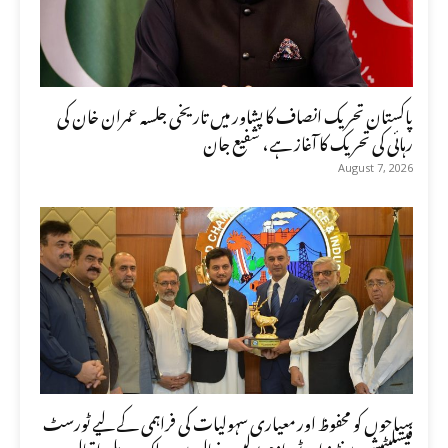
پاکستان تحریک انصاف کا پشاور میں تاریخی جلسہ عمران خان کی
رہائی کی تحریک کا آغاز ہے، شفیع جان
August 7, 2026
سیاحوں کو محفوظ اور معیاری سہولیات کی فراہمی کے لیے ٹورسٹ
فیسلیٹیشن سنٹرز اور ٹورازم پولیس فعال ہیں، ملک عدیل اقبال