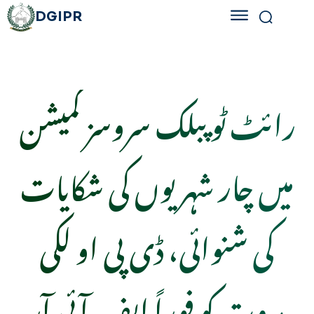
DGIPR
رائٹ ٹو پبلک سروسز کمیشن
میں چار شہریوں کی شکایات
کی شنوائی، ڈی پی او لکی
مروت کو فوراً ایف آئی آر