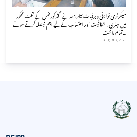
سیکرٹری توانائی وبرقیات نثاراحمد نے گڈ گورننس کے تحت محکمہ
میں بہتری ، شفافیت اور احتساب کے لیے اہم فیصلہ کرتے ہوئے
تمام ماتحت...
August 7, 2026
DGIPR