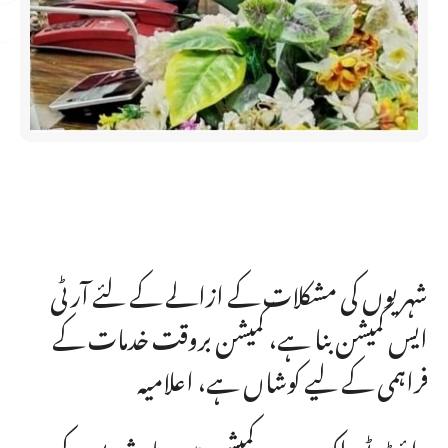
شہریوں کی مشکلات کے ازالے کے لئے آر ٹی
ایس کمیشن بنا ہے، کمیشن بروقت خدمات کے
فراہمی کے لیے کوشاں ہے، اعلامیہ
رائٹ ٹو پبلک سروسز کمیشن میں چار شہریوں کی