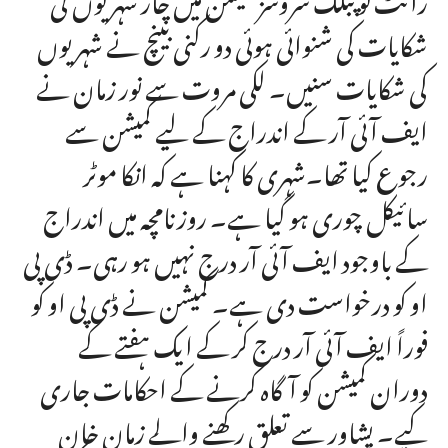
شکایات کی شنوائی ہوئی دو رکنی بینچ نے شہریوں
کی شکایات سنیں۔ لکی مروت سے نور زمان نے
ایف آئی آر کے اندراج کے لیے کمیشن سے
رجوع کیا تھا۔شہری کا کہنا ہے کہ انکا موٹر
سائیکل چوری ہو گیا ہے۔ روزنامچہ میں اندراج
کے باوجود ایف آئی آر درج نہیں ہو رہی۔ ڈی پی
او کو درخواست دی ہے۔ کمیشن نے ڈی پی او کو
فوراً ایف آئی آر درج کر کے ایک ہفتے کے
دوران کمیشن کو آگاہ کرنے کے احکامات جاری
کیے۔ پشاور سے تعلق رکھنے والے زمان خان