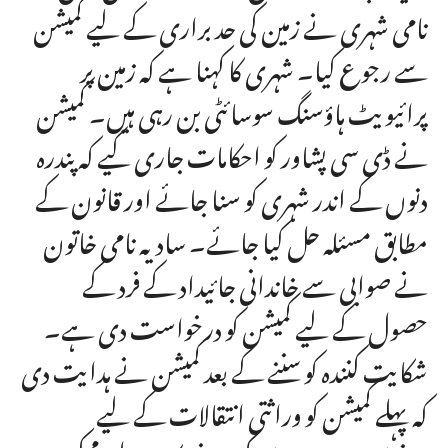
نامی شہری نے زمین کی حد براری کے لیے کمیشن
سے رجوع کیا۔ شہری کا کہنا ہے کہ زمین پر
پرائیویٹ ہاؤسنگ سوسائٹی بن رہی ہیں۔ کمیشن
نے ڈی سی پشاور کو احکامات جاری کیے کہ پندرہ
دنوں کے اندر شہری کو سنا جائے اور قانون کے
مطابق مسئلہ حل کیا جائے۔ سادیہ نامی خاتون
نے صوابی سے خاندانی جائیداد کے فرد کے
حصول کے لیے کمیشن کو درخواست دی ہے۔
شکایت کنندہ کو سننے کے بعد کمیشن نے ہدایت دی
کہ پہلے کمیشن کو وراثتی انتقالات کے لیے