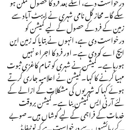
درخواست دے، اسکے بعد فرد کا حصول ممکن ہو
سکے گا۔ محاز گل نامی شہری نے ایبٹ آباد سے
زمین کے فرد کے حصول کے لیے کمیشن کو
درخواست دی ہے، انہوں نے بتایا کہ زمین این
ایچ اے کو دی ہے۔ اور فرد کا اجراء نہیں
ہورہاہے۔ کمیشن نے شہری کو تمام کاغزی ثبوت
مہیا کرنے کا کہا۔کمیشن نے اعلامیہ جاری کرتے
ہوئے کہا کہ شہریوں کی مشکلات کے ازالے کے
لئے آر ٹی ایس کمیشن بنا ہے۔ کمیشن بروقت
خدمات کے فراہمی کے لیے کوشاں ہیں۔ صوبے
کے رہائشیوں سے درخواست ہے کہ نوٹیفایڈ