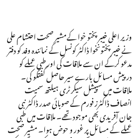
وزیر اعلی خیبر پختو خوا کےمشیر صحت احتشام علی
نے خیبرپختونخوا ڈاکٹر کونسل کے نمائندہ وفد کو دفتر
مدعو کرکے ان سے ملاقات کی اور طبی عملے کو
درپیش مسائل بارے سیر حاصل گفتگو کی۔
ملاقات میں سپیشل سیکرٹری ہیلتھ سمیت
انصاف ڈاکٹرز فورم کے صوبائی صدر ڈاکٹر نبی
جان آفریدی بھی موجود تھے۔ ملاقات میں طبی
عملے کے مسائل پر غور و حوض ہوا۔ مشیر صحت