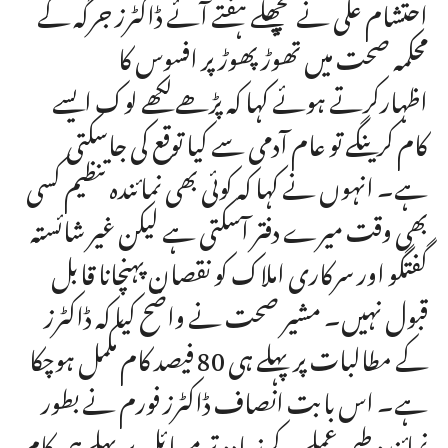
احتشام علی نے پچھلے ہفتے آئے ڈاکٹرز جرگہ کے
محکمہ صحت میں تھوڑ پھوڑ پر افسوس کا
اظہارکرتے ہوئے کہا کہ پڑھے لکھے لوک ایسے
کام کرینگے تو عام آدمی سے کیا توقع کی جاسکتی
ہے۔ انہوں نے کہا کہ کوئی بھی نمائندہ تنظیم کسی
بھی وقت میرے دفتر آسکتی ہے لیکن غیر شائستہ
گفتگو اور سرکاری املاک کو نقصان پہنچانا قابل
قبول نہیں۔ مشیر صحت نے واضح کیا کہ ڈاکٹرز
کے مطالبات پر پہلے ہی 80 فیصد کام مکمل ہوچکا
ہے۔ اس بابت انصاف ڈاکٹرز فورم نے بطور
نمائندہ طبی عملے کے زیادہ تر مسائل پر پہلے ہی کام