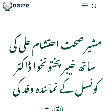
DGIPR
مشیر صحت احتشام علی کی
ساتھ خیبرپختونخوا ڈاکٹر
کونسل کے نمائندہ وفد کی
ملاقات،