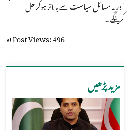
اور یہ مسائل سیاست سے بالاتر ہوکر حل
کرینگے۔
Post Views:
496
مزید پڑھیں