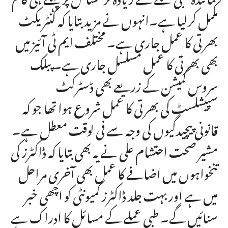
مکمل کرلیا ہے۔انہوں نے مزید بتایا کہ کنٹریکٹ
بھرتی کا عمل جاری ہے۔ مختلف ایم ٹی آئیز میں
بھی بھرتی کا عمل مسلسل جاری ہے۔ پبلک
سروس کمیشن کے زریعے بھی ڈسٹرکٹ
سپیشلسٹ کی بھرتی کا عمل شروع ہوا تھا جو کہ
قانونی پیچیدگیوں کی وجہ سے فی لوقت معطل ہے۔
مشیر صحت احتشام علی نے یہ بھی بتایا کہ ڈاکٹرز کی
تنخواہوں میں اضافے کا عمل بھی آخری مراحل
میں ہے اور بہت جلد ڈاکٹرز کمیونٹی کو اچھی خبر
سنائیں گے۔ طبی عملے کے مسائل کا ادراک ہے