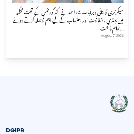
سیکرٹری توانائی وبرقیات نثاراحمد نے گڈ گورننس کے تحت محکمہ
میں بہتری ، شفافیت اور احتساب کے لیے اہم فیصلہ کرتے ہوئے
تمام ماتحت...
August 7, 2026
DGIPR