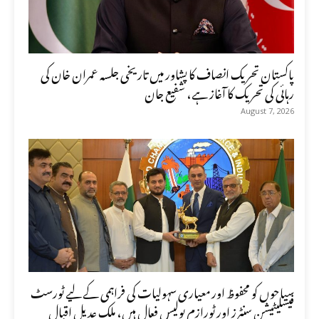
پاکستان تحریک انصاف کا پشاور میں تاریخی جلسہ عمران خان کی
رہائی کی تحریک کا آغاز ہے، شفیع جان
August 7, 2026
سیاحوں کو محفوظ اور معیاری سہولیات کی فراہمی کے لیے ٹورسٹ
فیسلیٹیشن سنٹرز اور ٹورازم پولیس فعال ہیں، ملک عدیل اقبال