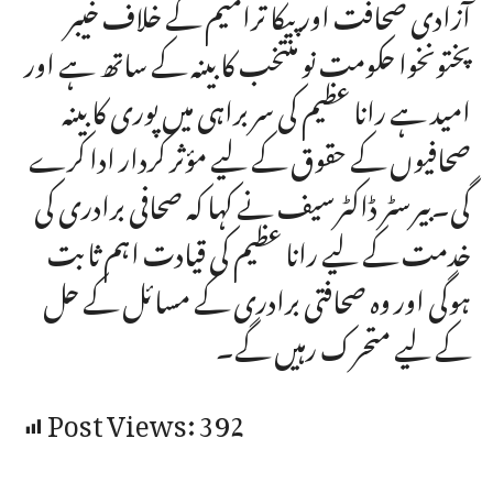
آزادی صحافت اور پیکا ترامیم کے خلاف خیبر
پختونخوا حکومت نو منتخب کابینہ کے ساتھ ہے اور
امید ہے رانا عظیم کی سربراہی میں پوری کابینہ
صحافیوں کے حقوق کے لیے مؤثر کردار ادا کرے
گی۔بیرسٹر ڈاکٹرسیف نے کہا کہ صحافی برادری کی
خدمت کے لیے رانا عظیم کی قیادت اہم ثابت
ہوگی اور وہ صحافتی برادری کے مسائل کے حل
کے لیے متحرک رہیں گے۔
Post Views:
392