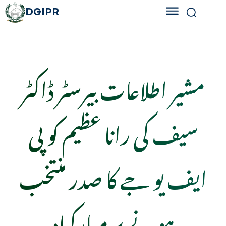
DGIPR
مشیر اطلاعات بیرسٹر ڈاکٹر
سیف کی رانا عظیم کو پی
ایف یو جے کا صدر منتخب
ہونے پر مبارکباد