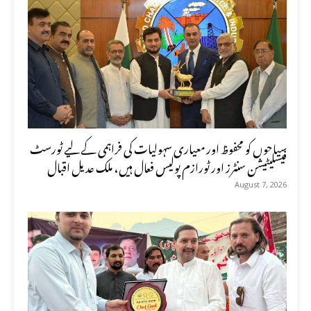
سیاحوں کو محفوظ اور معیاری سہولیات کی فراہمی کے لیے ٹورسٹ
فیسلیٹیشن سنٹرز اور ٹورازم پولیس فعال ہیں، ملک عدیل اقبال
August 7, 2026