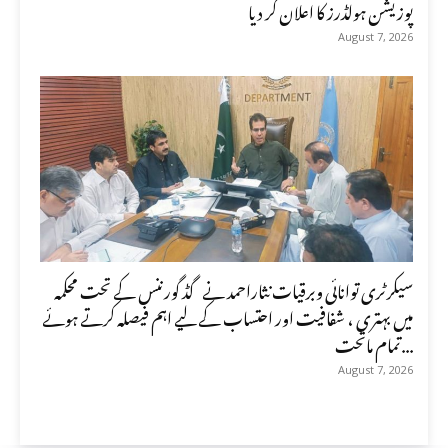
پوزیشن ہولڈرز کا اعلان کر دیا
August 7, 2026
سیکرٹری توانائی وبرقیات نثاراحمد نے گڈ گورننس کے تحت محکمہ
میں بہتری ، شفافیت اور احتساب کے لیے اہم فیصلہ کرتے ہوئے
تمام ماتحت...
August 7, 2026