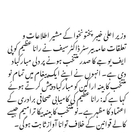
وزیر اعلیٰ خیبر پختونخوا کے مشیر اطلاعات و
تعلقات عامہ بیرسٹر ڈاکٹرسیف نے رانا عظیم کو پی
ایف یو جے کا صدر منتخب ہونے پر دلی مبارکباد
دی ہے۔ انہوں نے اپنے ایک پیغام میں تمام نو
منتخب کابینہ اراکین کو مبارکباد پیش کر تے ہوئے
کہا ہے کہ: رانا عظیم کی کامیابی صحافی برادری کے
اعتماد کا مظہر ہے۔نو منتخب کابینہ پیکا ترامیم جیسے
کالے قوانین کے خلاف توانا آواز ثابت ہوگی۔