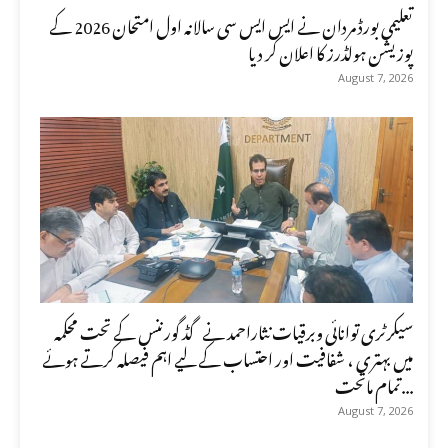
تعلیمی بورڈ مردان نے ایس ایس سی سالانہ اول امتحان 2026 کے
پوزیشن ہولڈرز کا اعلان کر دیا
August 7, 2026
سیکرٹری توانائی وبرقیات نثاراحمد نے گڈ گورننس کے تحت محکمہ
میں بہتری ، شفافیت اور احتساب کے لیے اہم فیصلہ کرتے ہوئے
تمام ماتحت...
August 7, 2026