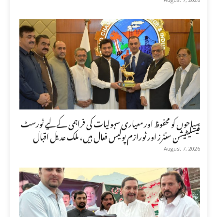
سیاحوں کو محفوظ اور معیاری سہولیات کی فراہمی کے لیے ٹورسٹ
فیسلیٹیشن سنٹرز اور ٹورازم پولیس فعال ہیں، ملک عدیل اقبال
August 7, 2026