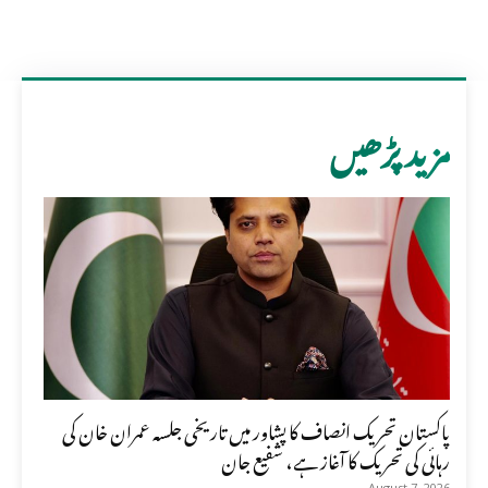
مزید پڑھیں
پاکستان تحریک انصاف کا پشاور میں تاریخی جلسہ عمران خان کی
رہائی کی تحریک کا آغاز ہے، شفیع جان
August 7, 2026