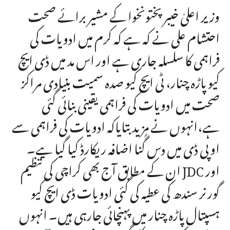
وزیر اعلیٰ خیبر پختونخوا کے مشیر برائے صحت
احتشام علی نے کہ ہے کہ کرم میں ادویات کی
فراہمی کا سلسلہ جاری ہے اور اس مد میں ڈی ایچ
کیو پاڑہ چنار، ٹی ایچ کیو صدہ سمیت بنیادی مراکز
صحت میں ادویات کی فراہمی یقینی بنائی گئی
ہے،انہوں نے مزید بتایاکہ ادویات کی فراہمی سے
او پی ڈی میں دس گُنا اضافہ ریکارڈ کیا گیا ہے۔
ان کے مطابق آج بھی کراچی کی تنظیم JDC اور
گورنر سندھ کی عطیہ کی گئی ادویات ڈی ایچ کیو
ہسپتال پاڑہ چنار میں پہنچائی جارہی ہیں۔ انہوں