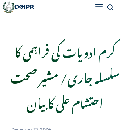
DGIPR
کرم ادویات کی فراہمی کا
سلسلہ جاری/ مشیر صحت
احتشام علی کا بیان
December 27, 2024