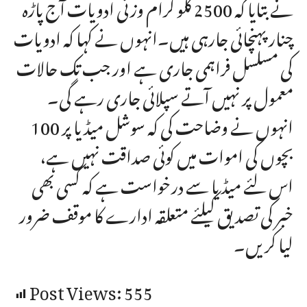
نے بتایا کہ 2500 کلو گرام وزنی ادویات آج پاڑہ
چنار پہنچائی جارہی ہیں۔انہوں نے کہا کہ ادویات
کی مسلسل فراہمی جاری ہے اور جب تک حالات
معمول پر نہیں آتے سپلائی جاری رہے گی۔
انہوں نے وضاحت کی کہ سوشل میڈیا پر 100
بچوں کی اموات میں کوئی صداقت نہیں ہے،
اس لئے میڈیا سے درخواست ہے کہ کسی بھی
خبر کی تصدیق کیلئے متعلقہ ادارے کا موقف ضرور
لیا کریں۔
Post Views:
555